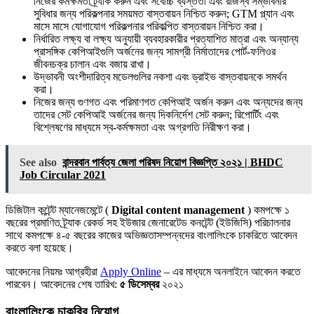
নিজের কর্মক্ষমতা ট্র্যাক করুন এবং সর্বোচ্চ ব্যস্ততা এবং রাজস্ব সম্ভাবনার
সুবিধার জন্য পরিকল্পনার সময়মত বাস্তবায়ন নিশ্চিত করুন; GTM প্ল্যান এবং
মাসে মাসে যোগাযোগ পরিকল্পনার পরিকল্পিত বাস্তবায়ন নিশ্চিত করা।
নির্ধারিত লক্ষ্য বা লক্ষ্য অনুযায়ী ব্যবহারকারীর প্রত্যাশিত মাত্রা এবং অন্যান্য
প্রাসঙ্গিক কেপিআইগুলি অর্জনের জন্য সামগ্রী নির্মাতাদের পোর্ট-ফলিওর
জীবনচক্র চালান এবং বজায় রাখা।
উদ্ভাবনী অংশীদারিত্ব মডেলগুলির নকশা এবং ড্রাইভ বাস্তবায়নকে সমর্থন
করা।
নিজের জন্য গুণগত এবং পরিমাণগত কেপিআই অর্জন করুন এবং অন্যদের জন্য
তাদের সেট কেপিআই অর্জনের জন্য দিকনির্দেশ সেট করুন; রিপোর্টিং এবং
বিশ্লেষণের মাধ্যমে স্ব-কর্মক্ষমতা এবং অগ্রগতি নিরীক্ষণ করা।
See also
বান্দরবান পার্বত্য জেলা পরিষদ নিয়োগ বিজ্ঞপ্তি ২০২১ | BHDC
Job Circular 2021
ডিজিটাল কন্টেন্ট ম্যানেজমেন্টে (
Digital content management
) কমপক্ষে ১
বছরের প্রমাণিত ট্র্যাক রেকর্ড সহ ইউজার জেনারেটেড কনটেন্ট (ইউজিসি) পরিচালনার
সাথে কমপক্ষে ৪-৫ বছরের কাজের অভিজ্ঞতাসম্পন্নদের বাংলালিংকে চাকরিতে আবেদন
করতে বলা হয়েছে।
আবেদনের নিয়মঃ আগ্রহীরা
Apply Online
– এর মাধ্যমে অনলাইনে আবেদন করতে
পারবেন। আবেদনের শেষ তারিখ:
৫ ডিসেম্বর
২০২১
বাংলালিংকে চাকরির নিয়োগ