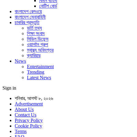
বিমান বাহিনী
নোটিশ বোর্ড
বাংলাদেশ রেলওয়ে
বাংলাদেশ সেনাবাহিনী
চাকরির প্রস্তুতি
ভর্তি তথ্য
শিক্ষা সংবাদ
সিভিল ডিফেন্স
ওয়ালটন গ্রুপ
স্বাস্থ্য অধিদপ্তর
ক্যারিয়ার
News
Entertainment
Trending
Latest News
Sign in
শনিবার, আগস্ট ৮, ২০২৬
Advertisement
About Us
Contact Us
Privacy Policy
Cookie Policy
Terms
FAQ