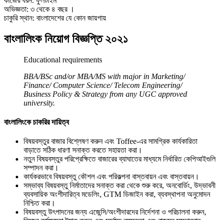
কাজের ধরন: ফুলটাইম
অভিজ্ঞতা: ৩ থেকে ৪ বছর ।
চাকুরি স্থান: বাংলাদেশের যে কোন জায়গায়
বাংলালিংক নিয়োগ বিজ্ঞপ্তি ২০২১
Educational requirements
BBA/BSc and/or MBA/MS with major in Marketing/
Finance/ Computer Science/ Telecom Engineering/
Business Policy & Strategy from any UGC approved
university.
বাংলালিংকে চাকরির দায়িত্ব
বিষয়বস্তুর বাজার বিশ্লেষণ করুন এবং Toffee-এর সামগ্রিক কার্যকারিতা
বাড়াতে সঠিক ধারণা সনাক্ত করতে সহায়তা করা।
নতুন বিষয়বস্তুর পরিপ্রেক্ষিতে বাজারের ব্যাঘাতের মাধ্যমে নির্ধারিত কেপিআইগুলি
সম্পাদন করা।
কার্যকরভাবে বিষয়বস্তু কৌশল এবং পরিকল্পনা বাস্তবায়ন এবং বাস্তবায়ন।
সম্ভাব্য বিষয়বস্তু নির্মাতাদের সনাক্ত করা থেকে শুরু করে, অনবোর্ডিং, উদ্ভাবনী
ব্যবসায়িক অংশীদারিত্ব মডেলিং, GTM ডিজাইন করা, ব্যবস্থাপনা অনুমোদন
নিশ্চিত করা।
বিষয়বস্তু উৎপাদনের জন্য এজেন্সি/অংশীদারদের নির্দেশনা ও পরিচালনা করুন,