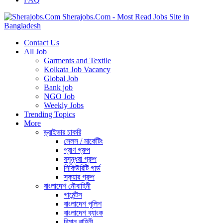
Sherajobs.Com - Most Read Jobs Site in
Bangladesh
Contact Us
All Job
Garments and Textile
Kolkata Job Vacancy
Global Job
Bank job
NGO Job
Weekly Jobs
Trending Topics
More
ড্রাইভার চাকরি
সেলস / মার্কেটিং
প্রাণ গ্রুপ
বসুন্ধরা গ্রুপ
সিকিউরিটি গার্ড
স্কয়ার গ্রুপ
বাংলাদেশ নৌবাহিনী
গার্মেন্টস
বাংলাদেশ পুলিশ
বাংলাদেশ ব্যাংক
বিমান বাহিনী