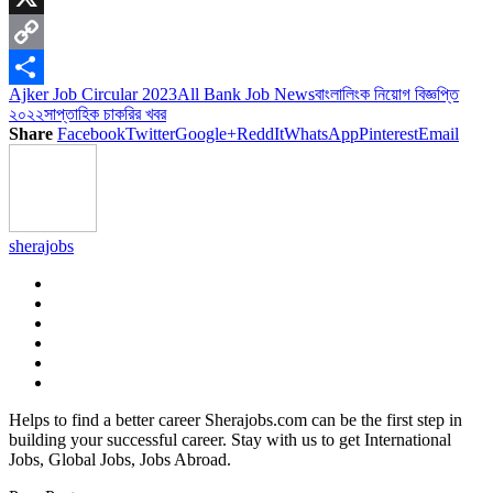
X
Copy
Ajker Job Circular 2023
All Bank Job News
বাংলালিংক নিয়োগ বিজ্ঞপ্তি
Link
Share
২০২২
সাপ্তাহিক চাকরির খবর
Share
Facebook
Twitter
Google+
ReddIt
WhatsApp
Pinterest
Email
sherajobs
Helps to find a better career Sherajobs.com can be the first step in
building your successful career. Stay with us to get International
Jobs, Global Jobs, Jobs Abroad.