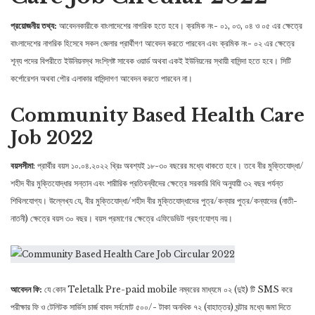
প্রয়োজনীয় তথ্য:
আবেদনকারীকে বাংলাদেশের নাগরিক হতে হবে। ক্রমিক নং- ০১, ০৩, ০৪ ও ০৫ এর ক্ষেত্রে
বাংলাদেশের নাগরিক হিসেবে সকল জেলার প্রার্থীগণ আবেদন করতে পারবেন এবং ক্রমিক নং- ০২ এর ক্ষেত্রে
শূন্য পদের বিপরীতে ইউনিয়নস্থ সংশ্লিষ্ট সাবেক ওয়ার্ড অথবা একই ইউনিয়নের স্থায়ী বাসিন্দা হতে হবে। সিটি
কর্পোরেশন অথবা পৌর এলাকার বাসিন্দাগণ আবেদন করতে পারবেন না।
Community Based Health Care
Job 2022
বয়সসীমা
: প্রার্থীর বয়স ১০.০৪.২০২২ খ্রিঃ অবশ্যই ১৮-৩০ বছরের মধ্যে থাকতে হবে। তবে বীর মুক্তিযােদ্ধা/
শহীদ বীর মুক্তিযােদ্ধার সন্তান এবং শারীরিক প্রতিবন্ধীদের ক্ষেত্রে সরকারি বিধি অনুযায়ী ৩২ বছর পর্যন্ত
শিথিলযােগ্য। উল্লেখ্য যে, বীর মুক্তিযােদ্ধা/শহীদ বীর মুক্তিযােদ্ধাদের পুত্র/কন্যার পুত্র/কন্যাদের (নাতী-
নাতনী) ক্ষেত্রে বয়স ৩০ বছর। বয়স প্রমাণের ক্ষেত্রে এফিডেভিট গ্রহণযােগ্য নয়।
আবেদন ফি:
যে কোন Teletalk Pre-paid mobile নম্বরের মাধ্যমে ০২ (দুই) টি SMS করে
পরীক্ষার ফি ও টেলিটক সার্ভিস চার্জ বাবদ সর্বমােট ৫০০/- টাকা অনধিক ৭২ (বাহাত্তর) ঘন্টার মধ্যে জমা দিতে