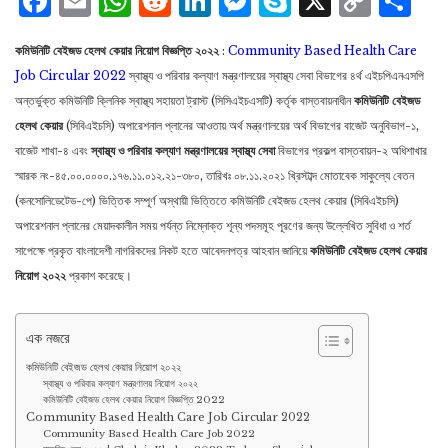
Facebook
Email
WhatsApp
Reddit
LinkedIn
Messenger
Skype
X
Cop
S
Lin
কমিউনিটি বেইজড হেলথ কেয়ার নিয়োগ বিজ্ঞপ্তি ২০২২
:
Community Based Health Care
Job Circular 2022
স্বাস্থ্য ও পরিবার কল্যাণ মন্ত্রণালয়ের স্বাস্থ্য সেবা বিভাগের ৪র্থ এইচপিএনএসপি
অন্তর্ভুক্ত কমিউনিটি ক্লিনিক স্বাস্থ্য সহায়তা ট্রাস্ট (সিসিএইচএসটি) কর্তৃক বাস্তবায়নাধীন
কমিউনিটি বেইজড
হেলথ কেয়ার
(সিবিএইচসি) অপারেশনাল প্লানের আওতায় অর্থ মন্ত্রণালয়ের অর্থ বিভাগের বাজেট অনুবিভাগ-১,
বাজেট শাখা-৪ এবং
স্বাস্থ্য ও পরিবার কল্যাণ মন্ত্রণালয়ের স্বাস্থ্য সেবা
বিভাগের প্রকল্প বাস্তবায়ন-২ অধিশাখার
স্মারক নং-৪৫.০০.০০০০.১৭৬.১১.০১২.২১-৩৮০, তারিখঃ ০৮.১১.২০২১ খ্রিস্টাব্দ মােতাবেক সাকুল্যে বেতন
(কনসােলিডেটেড-পে) ভিত্তিক সম্পূর্ণ অস্থায়ী ভিত্তিতে কমিউনিটি বেইজড হেলথ কেয়ার (সিবিএইচসি)
অপারেশনাল প্লানের মেয়াদকালীন সময় পর্যন্ত নিম্নোক্ত শূন্য পদসমূহ পূরণের জন্য উল্লেখিত সুবিধা ও শর্ত
সাপেক্ষে প্রকৃত বাংলাদেশী নাগরিকদের নিকট হতে আবেদনপত্র আহবান জানিয়ে
কমিউনিটি বেইজড হেলথ কেয়ার
নিয়োগ ২০২২
প্রকাশ করেছে।
এক নজরে
কমিউনিটি বেইজড হেলথ কেয়ার নিয়োগ ২০২২
স্বাস্থ্য ও পরিবার কল্যাণ মন্ত্রণালয় নিয়োগ ২০২২
কমিউনিটি বেইজড হেলথ কেয়ার নিয়োগ বিজ্ঞপ্তি 2022
Community Based Health Care Job Circular 2022
Community Based Health Care Job 2022