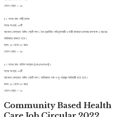
বেতন গ্রেড – ১৬
৪। পদের নাম: গাড়ী চালক
পদের সংখ্যা: ০৫টি
আবেদন যোগ্যতা: অষ্টম শ্রেনী পাশ। বৈধ ড্রাইভিং লাইসেন্সধারী ও ভারী যানবাহন চালনায় কমপক্ষে ৩ বছরের
অভিজ্ঞতা থাকতে হবে।
বয়স: ১৮ থেকে ৩০ বছর
বেতন গ্রেড – ১৬
৫। পদের নাম: অফিস সহায়ক (এমএলএসএস)।
পদের সংখ্যা: ০৩টি
আবেদন যোগ্যতা: অষ্টম শ্রেনী পাশ। অভিজ্ঞতা: দক্ষ ও সু-স্বাস্থ্য অধিকারী হতে হবে।
বয়স: ১৮ থেকে ৩০ বছর
বেতন গ্রেড – ২০
Community Based Health
Care Job Circular 2022