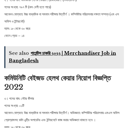
পদের সংখ্যা: ৭৯৭ টি (কম বেশী হতে পারে)
আবেদন যোগ্যতা: উচ্চ মাধ্যমিক বা সমমান পরীক্ষায় উত্তীর্ণ । কম্পিউটার পরিচালনায় দক্ষতা সম্পন্ন (এম এস
অফিস ও ইন্টারনেট)
বয়স: ১৮ থেকে ৩০ বছর
বেতন গ্রেড – ১৪
See also
গার্মেন্টস চাকরি ২০২২ | Merchandiser Job in
Bangladesh
কমিউনিটি বেইজড হেলথ কেয়ার নিয়োগ বিজ্ঞপ্তি
2022
৩। পদের নাম: স্টোর কীপার
পদের সংখ্যা: ০১টি
আবেদন যোগ্যতা: উচ্চ মাধ্যমিক বা সমমান পরীক্ষায় উত্তীর্ণ। অভিজ্ঞতা: কম্পিউটার পরিচালনায় এমএস অফিস
প্রােগ্রামসহ ডাটা এন্ট্রি অপারেটর এবং ইন্টারনেটে কাজ করার অভিজ্ঞতা থাকতে হবে ।
বয়স: ১৮ থেকে ৩০ বছর