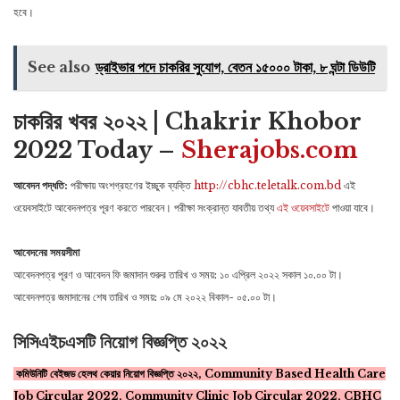
হবে।
See also
ড্রাইভার পদে চাকরির সুযোগ, বেতন ১৫০০০ টাকা, ৮ ঘন্টা ডিউটি
চাকরির খবর ২০২২ | Chakrir Khobor
2022 Today –
Sherajobs.com
আবেদন পদ্ধতি:
পরীক্ষায় অংশগ্রহণের ইচ্ছুক ব্যক্তি
http://cbhc.teletalk.com.bd
এই
ওয়েবসাইটে আবেদনপত্র পূরণ করতে পারবেন। পরীক্ষা সংক্রান্ত যাবতীয় তথ্য
এই ওয়েবসাইটে
পাওয়া যাবে।
আবেদনের সময়সীমা
আবেদনপত্র পূরণ ও আবেদন ফি জমাদান শুরুর তারিখ ও সময়: ১০ এপ্রিল ২০২২ সকাল ১০.০০ টা।
আবেদনপত্র জমাদানের শেষ তারিখ ও সময়: ০৯ মে ২০২২ বিকাল- ০৫.০০ টা।
সিসিএইচএসটি নিয়োগ বিজ্ঞপ্তি ২০২২
কমিউনিটি বেইজড হেলথ কেয়ার নিয়োগ বিজ্ঞপ্তি ২০২২, Community Based Health Care
Job Circular 2022, Community Clinic Job Circular 2022, CBHC