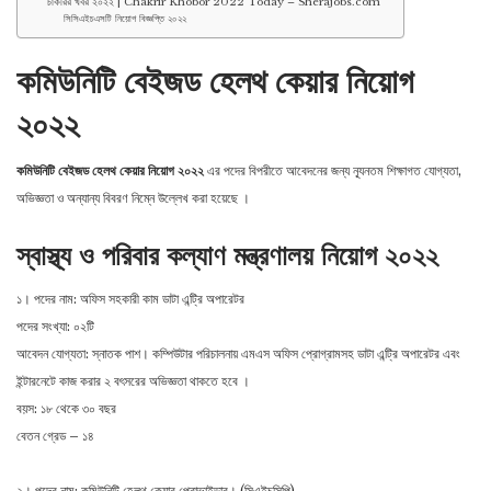
চাকরির খবর ২০২২ | Chakrir Khobor 2022 Today – Sherajobs.com
সিসিএইচএসটি নিয়োগ বিজ্ঞপ্তি ২০২২
কমিউনিটি বেইজড হেলথ কেয়ার নিয়োগ
২০২২
কমিউনিটি বেইজড হেলথ কেয়ার নিয়োগ ২০২২
এর পদের বিপরীতে আবেদনের জন্য ন্যূনতম শিক্ষাগত যােগ্যতা,
অভিজ্ঞতা ও অন্যান্য বিবরণ নিম্নে উল্লেখ করা হয়েছে ।
স্বাস্থ্য ও পরিবার কল্যাণ মন্ত্রণালয় নিয়োগ ২০২২
১। পদের নাম: অফিস সহকারী কাম ডাটা এন্ট্রি অপারেটর
পদের সংখ্যা: ০২টি
আবেদন যোগ্যতা: স্নাতক পাশ। কম্পিউটার পরিচালনায় এমএস অফিস প্রােগ্রামসহ ডাটা এন্ট্রি অপারেটর এবং
ইন্টারনেটে কাজ করার ২ বৎসরের অভিজ্ঞতা থাকতে হবে ।
বয়স: ১৮ থেকে ৩০ বছর
বেতন গ্রেড – ১৪
২। পদের নাম: কমিউনিটি হেলথ কেয়ার প্রােভাইডার। (সিএইচসিপি)