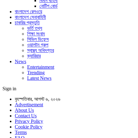
বিমান বাহিনী
নোটিশ বোর্ড
বাংলাদেশ রেলওয়ে
বাংলাদেশ সেনাবাহিনী
চাকরির প্রস্তুতি
ভর্তি তথ্য
শিক্ষা সংবাদ
সিভিল ডিফেন্স
ওয়ালটন গ্রুপ
স্বাস্থ্য অধিদপ্তর
ক্যারিয়ার
News
Entertainment
Trending
Latest News
Sign in
বৃহস্পতিবার, আগস্ট ৬, ২০২৬
Advertisement
About Us
Contact Us
Privacy Policy
Cookie Policy
Terms
FAQ