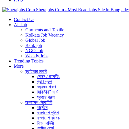
Sherajobs.Com - Most Read Jobs Site in Banglade
Contact Us
All Job
Garments and Textile
Kolkata Job Vacancy
Global Job
Bank job
NGO Job
Weekly Jobs
Trending Topics
More
ড্রাইভার চাকরি
সেলস / মার্কেটিং
প্রাণ গ্রুপ
বসুন্ধরা গ্রুপ
সিকিউরিটি গার্ড
স্কয়ার গ্রুপ
বাংলাদেশ নৌবাহিনী
গার্মেন্টস
বাংলাদেশ পুলিশ
বাংলাদেশ ব্যাংক
বিমান বাহিনী
নোটিশ বোর্ড