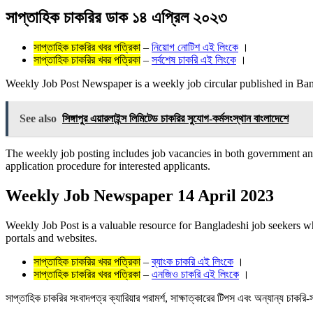
সাপ্তাহিক চাকরির ডাক ১৪ এপ্রিল ২০২৩
সাপ্তাহিক চাকরির খবর পত্রিকা
–
নিয়োগ নোটিশ এই লিংকে
।
সাপ্তাহিক চাকরির খবর পত্রিকা
–
সর্বশেষ চাকরি এই লিংকে
।
Weekly Job Post Newspaper is a weekly job circular published in Bang
See also
সিঙ্গাপুর এয়ারলাইন্স লিমিটেড চাকরির সুযোগ-কর্মসংস্থান বাংলাদেশে
The weekly job posting includes job vacancies in both government and p
application procedure for interested applicants.
Weekly Job Newspaper 14 April 2023
Weekly Job Post is a valuable resource for Bangladeshi job seekers wh
portals and websites.
সাপ্তাহিক চাকরির খবর পত্রিকা
–
ব্যাংক চাকরি এই লিংকে
।
সাপ্তাহিক চাকরির খবর পত্রিকা
–
এনজিও চাকরি এই লিংকে
।
সাপ্তাহিক চাকরির সংবাদপত্র ক্যারিয়ার পরামর্শ, সাক্ষাত্কারের টিপস এবং অন্যান্য চাকর