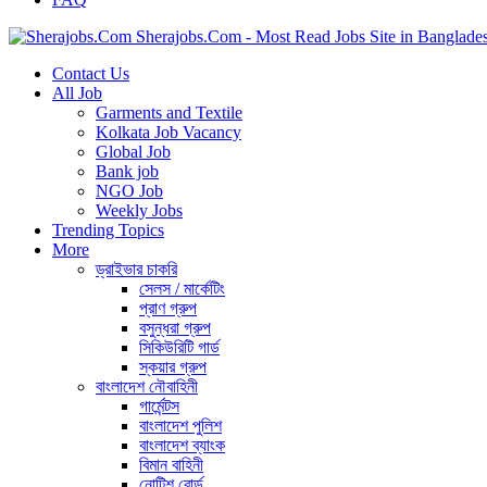
Sherajobs.Com - Most Read Jobs Site in Banglade
Contact Us
All Job
Garments and Textile
Kolkata Job Vacancy
Global Job
Bank job
NGO Job
Weekly Jobs
Trending Topics
More
ড্রাইভার চাকরি
সেলস / মার্কেটিং
প্রাণ গ্রুপ
বসুন্ধরা গ্রুপ
সিকিউরিটি গার্ড
স্কয়ার গ্রুপ
বাংলাদেশ নৌবাহিনী
গার্মেন্টস
বাংলাদেশ পুলিশ
বাংলাদেশ ব্যাংক
বিমান বাহিনী
নোটিশ বোর্ড