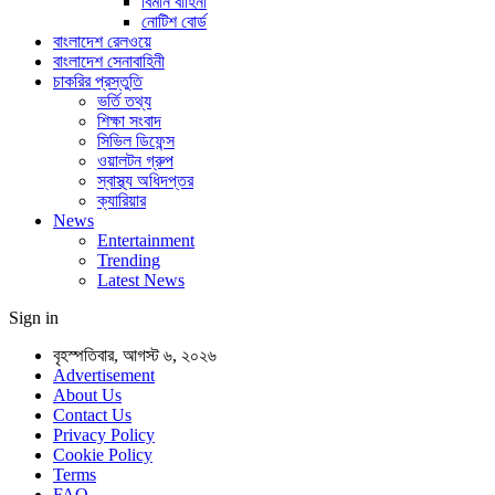
বিমান বাহিনী
নোটিশ বোর্ড
বাংলাদেশ রেলওয়ে
বাংলাদেশ সেনাবাহিনী
চাকরির প্রস্তুতি
ভর্তি তথ্য
শিক্ষা সংবাদ
সিভিল ডিফেন্স
ওয়ালটন গ্রুপ
স্বাস্থ্য অধিদপ্তর
ক্যারিয়ার
News
Entertainment
Trending
Latest News
Sign in
বৃহস্পতিবার, আগস্ট ৬, ২০২৬
Advertisement
About Us
Contact Us
Privacy Policy
Cookie Policy
Terms
FAQ