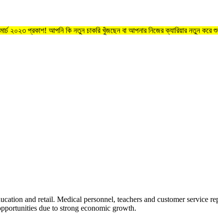
মার্চ ২০২৩ প্রকাশ! আপনি কি নতুন চাকরি খুঁজছেন বা আপনার নিজের ক্যারিয়ার নতুন করে শ
 education and retail. Medical personnel, teachers and customer service 
opportunities due to strong economic growth.