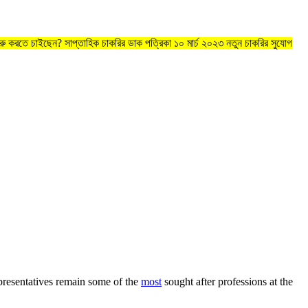
ুরু করতে চাইছেন? সাপ্তাহিক চাকরির ডাক পত্রিকা ১০ মার্চ ২০২৩ নতুন চাকরির সুযোগ
representatives remain some of the
most
sought after professions at the