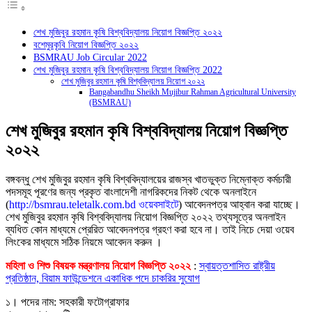
শেখ মুজিবুর রহমান কৃষি বিশ্ববিদ্যালয় নিয়োগ বিজ্ঞপ্তি ২০২২
বশেমুরকৃবি নিয়োগ বিজ্ঞপ্তি ২০২২
BSMRAU Job Circular 2022
শেখ মুজিবুর রহমান কৃষি বিশ্ববিদ্যালয় নিয়োগ বিজ্ঞপ্তি 2022
শেখ মুজিবুর রহমান কৃষি বিশ্ববিদ্যালয় নিয়োগ ২০২২
Bangabandhu Sheikh Mujibur Rahman Agricultural University
(BSMRAU)
শেখ মুজিবুর রহমান কৃষি বিশ্ববিদ্যালয় নিয়োগ বিজ্ঞপ্তি
২০২২
বঙ্গবন্ধু শেখ মুজিবুর রহমান কৃষি বিশ্ববিদ্যালয়ের রাজস্ব খাতভুক্ত নিম্নোক্ত কর্মচারী
পদসমূহ পূরণের জন্য প্রকৃত বাংলাদেশী নাগরিকদের নিকট থেকে অনলাইনে
(
http://bsmrau.teletalk.com.bd ওয়েবসাইটে
) আবেদনপত্র আহ্বান করা যাচ্ছে।
শেখ মুজিবুর রহমান কৃষি বিশ্ববিদ্যালয় নিয়োগ বিজ্ঞপ্তি ২০২২ তথ্যসূত্রে অনলাইন
ব্যধিত কোন মাধ্যমে প্রেরিত আবেদনপত্র গ্রহণ করা হবে না। তাই নিচে দেয়া ওয়েব
লিংকের মাধ্যমে সঠিক নিয়মে আবেদন করুন ।
মহিলা ও শিশু বিষয়ক মন্ত্রণালয় নিয়োগ বিজ্ঞপ্তি ২০২২
:
স্বায়ত্তশাসিত রাষ্ট্রীয়
প্রতিষ্ঠান, বিয়াম ফাউন্ডেশনে একাধিক পদে চাকরির সুযোগ
১। পদের নাম: সহকারী ফটোগ্রাফার