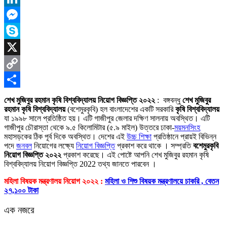
LinkedIn
Messenger
Skype
X
Copy
Link
Share
শেখ মুজিবুর রহমান কৃষি বিশ্ববিদ্যালয় নিয়োগ বিজ্ঞপ্তি ২০২২
: বঙ্গবন্ধু
শেখ মুজিবুর
রহমান কৃষি বিশ্ববিদ্যালয়
(বশেমুরকৃবি) হল বাংলাদেশের একটি সরকারি
কৃষি বিশ্ববিদ্যালয়
যা ১৯৯৮ সালে প্রতিষ্ঠিত হয়। এটি গাজীপুর জেলার দক্ষিণ সালনায় অবস্থিত। এটি
গাজীপুর চৌরাস্তা থেকে ৯.৫ কিলোমিটার (৫.৯ মাইল) উত্তরে ঢাকা-
ময়মনসিংহ
মহাসড়কের ঠিক পূর্ব দিকে অবস্থিত। দেশের এই
উচ্চ শিক্ষা
প্রতিষ্ঠানে প্রায়ই বিভিন্ন
পদে
জনবল
নিয়োগের লক্ষ্যে
নিয়োগ বিজ্ঞপ্তি
প্রকাশ করে থাকে । সম্প্রতি
বশেমুরকৃবি
নিয়োগ বিজ্ঞপ্তি ২০২২
প্রকাশ করেছে। এই পোষ্টে আপনি শেখ মুজিবুর রহমান কৃষি
বিশ্ববিদ্যালয় নিয়োগ বিজ্ঞপ্তি 2022 তথ্য জানতে পারবেন ।
মহিলা বিষয়ক মন্ত্রণালয় নিয়োগ ২০২২ :
মহিলা ও শিশু বিষয়ক মন্ত্রণালয়ে চাকরি , বেতন
২৭,১০০ টাকা
এক নজরে