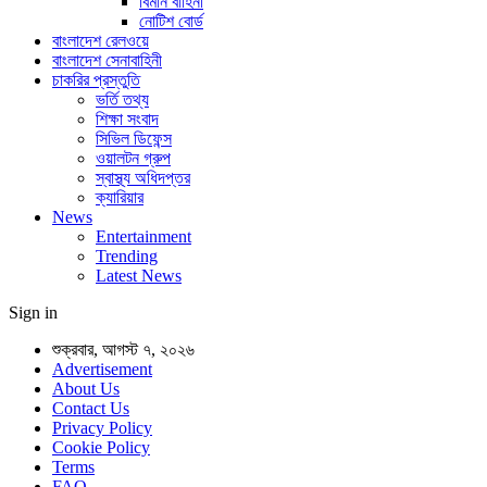
বিমান বাহিনী
নোটিশ বোর্ড
বাংলাদেশ রেলওয়ে
বাংলাদেশ সেনাবাহিনী
চাকরির প্রস্তুতি
ভর্তি তথ্য
শিক্ষা সংবাদ
সিভিল ডিফেন্স
ওয়ালটন গ্রুপ
স্বাস্থ্য অধিদপ্তর
ক্যারিয়ার
News
Entertainment
Trending
Latest News
Sign in
শুক্রবার, আগস্ট ৭, ২০২৬
Advertisement
About Us
Contact Us
Privacy Policy
Cookie Policy
Terms
FAQ