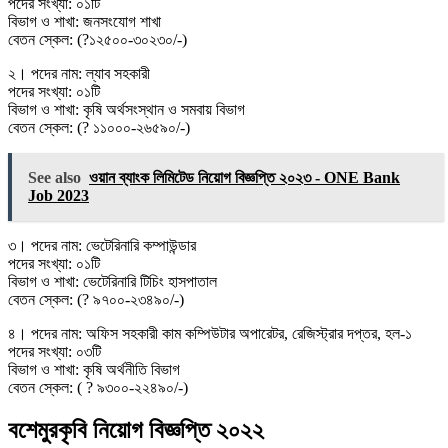
পদের সংখ্যা: ০১টি
বিভাগ ও শাখা: জনসংযােগ শাখা
বেতন স্কেল: (?১২৫০০-৩০২৩০/-)
২। পদের নাম: ল্যাব সহকারী
পদের সংখ্যা: ০১টি
বিভাগ ও শাখা: কৃষি অর্থসংস্থান ও সমবায় বিভাগ
বেতন স্কেল: (? ১১০০০-২৬৫৯০/-)
See also
ওয়ান ব্যাংক লিমিটেড নিয়োগ বিজ্ঞপ্তি ২০২৩ - ONE Bank
Job 2023
৩। পদের নাম: ভেটেরিনারি কম্পাউন্ডার
পদের সংখ্যা: ০১টি
বিভাগ ও শাখা: ভেটেরিনারি টিচিং হাসপাতাল
বেতন স্কেল: (? ৯৭০০-২৩৪৯০/-)
৪। পদের নাম: অফিস সহকারী কাম কম্পিউটার অপারেটর, রেজিস্ট্রার দপ্তর, হল-১
পদের সংখ্যা: ০৩টি
বিভাগ ও শাখা: কৃষি অর্থনীতি বিভাগ
বেতন স্কেল: ( ? ৯৩০০-২২৪৯০/-)
বশেমুরকৃবি নিয়োগ বিজ্ঞপ্তি ২০২২