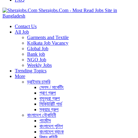
Sherajobs.Com - Most Read Jobs Site in
Bangladesh
Contact Us
All Job
Garments and Textile
Kolkata Job Vacancy
Global Job
Bank job
NGO Job
Weekly Jobs
Trending Topics
More
ড্রাইভার চাকরি
সেলস / মার্কেটিং
প্রাণ গ্রুপ
বসুন্ধরা গ্রুপ
সিকিউরিটি গার্ড
স্কয়ার গ্রুপ
বাংলাদেশ নৌবাহিনী
গার্মেন্টস
বাংলাদেশ পুলিশ
বাংলাদেশ ব্যাংক
বিমান বাহিনী