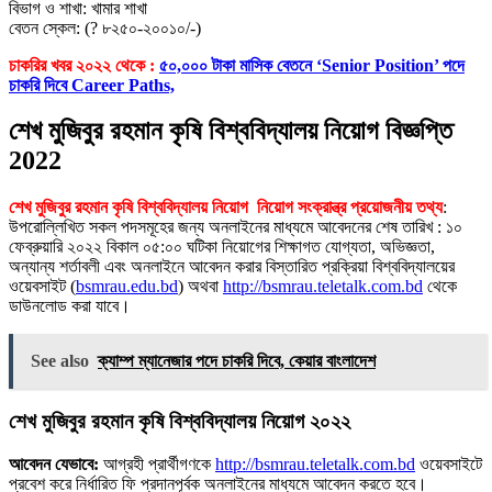
বিভাগ ও শাখা: খামার শাখা
বেতন স্কেল: (? ৮২৫০-২০০১০/-)
চাকরির খবর ২০২২ থেকে :
৫০,০০০ টাকা মাসিক বেতনে ‘Senior Position’ পদে
চাকরি দিবে Career Paths,
শেখ মুজিবুর রহমান কৃষি বিশ্ববিদ্যালয় নিয়োগ বিজ্ঞপ্তি
2022
শেখ মুজিবুর রহমান কৃষি বিশ্ববিদ্যালয় নিয়োগ নিয়োগ সংক্রান্ত্র প্রয়োজনীয় তথ্য
:
উপরােল্লিখিত সকল পদসমূহের জন্য অনলাইনের মাধ্যমে আবেদনের শেষ তারিখ : ১০
ফেব্রুয়ারি ২০২২ বিকাল ০৫:০০ ঘটিকা নিয়ােগের শিক্ষাগত যােগ্যতা, অভিজ্ঞতা,
অন্যান্য শর্তাবলী এবং অনলাইনে আবেদন করার বিস্তারিত প্রক্রিয়া বিশ্ববিদ্যালয়ের
ওয়েবসাইট (
bsmrau.edu.bd
) অথবা
http://bsmrau.teletalk.com.bd
থেকে
ডাউনলােড করা যাবে।
See also
ক্যাম্প ম্যানেজার পদে চাকরি দিবে, কেয়ার বাংলাদেশ
শেখ মুজিবুর রহমান কৃষি বিশ্ববিদ্যালয় নিয়োগ ২০২২
আবেদন যেভাবে:
আগ্রহী প্রার্থীগণকে
http://bsmrau.teletalk.com.bd
ওয়েবসাইটে
প্রবেশ করে নির্ধারিত ফি প্রদানপূর্বক অনলাইনের মাধ্যমে আবেদন করতে হবে।