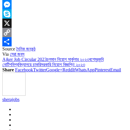
LinkedIn
Messenger
Skype
X
Copy
Source
দৈনিক জনকন্ঠ
Link
Share
Via
সেরা জবস
Ajker Job Circular 2023
চলমান নিয়োগ সার্কুলার ২০২৩
বশেমুরকৃবি
নোটিশ
বিশ্ববিদ্যালয়ে চাকরি
সরকারি নিয়োগ বিজ্ঞপ্তি ২০২৩
Share
Facebook
Twitter
Google+
ReddIt
WhatsApp
Pinterest
Email
sherajobs