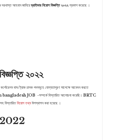
গজে দরখাস্ত আহবান জানিয়ে
ড্রাইভার নিয়োগ বিজ্ঞপ্তি ২০২২
প্রকাশ করেছে ।
বিজ্ঞপ্তি ২০২২
 কর্পোরেশন বাস/ট্রাক চালক পদসমূহে যোগ্যতাপূরণ সাপেক্ষে আবেদন করতে
on bangladesh JOB
-সম্পর্কে বিস্তারিত আলোচনা করেছি।
BRTC
সহ বিস্তারিত
নিয়োগ তথ্য
উপস্থাপন করা হয়েছে ।
োগ 2022