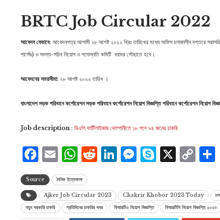
BRTC Job Circular 2022
আবেদন যেভাবে
: আবেদনপত্র আগামী ২৮ আগষ্ট ২০২২ খ্রিঃ তারিখের মধ্যে অফিস চলাকালীন দপ্তরে সরাসরি কুর
পার্সোঃ) ও সদস্য-সচিব নিয়ােগ ও পদোন্নতি কমিটি বরাবর পৌছাতে হবে।
আবেদনের সময়সীমা
: ২৮ আগষ্ট ২০২২ তারিখ ।
বাংলাদেশ সড়ক পরিবহন কর্পোরেশন সড়ক পরিবহন কর্পোরেশন নিয়োগ বিজ্ঞপ্তি পরিবহন কর্পোরেশন নিয়োগ বি
Job description
:
ডিএপি ফার্টিলাইজার কোম্পানীতে ১৮ পদে ৯৪ জনের চাকরি
Facebook
Email
WhatsApp
Reddit
LinkedIn
Messenge
Skype
X
Co
Li
Source
দৈনিক ইত্তেফাক
Ajker Job Circular 2023
Chakrir Khobor 2023 Today
চল
নতুন সরকারি চাকরি
প্রতিদিনের চাকরির খবর
বিআরটিএ নিয়োগ বিজ্ঞপ্তি
বিআরটিসি নিয়োগ বিজ্ঞপ্তি ২০২৩