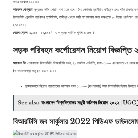
পদের সংখ্যা: ১০০ জন
আবেদন যোগ্যতা
: নূন্যতম অষ্টম শ্রেণি পাশ হতে হবে। বৈধ পেশাদার ড্রাইভিং লাইসেন্স এবং গাড়ি চালনায় 
বিআরটিসি কেন্দ্রীয় প্রশিক্ষণ ইনষ্টিটিউট, গাজীপুর থেকে ভারী যান চালনার উপর কমপক্ষে ১৫ দিনের প্রশিক্ষ
হতে হবে।
বেতন স্কেল
: ৯,৩০০- ২২,৪৯০/- ও অন্যান্য আর্থিক সুবিধা রয়েছে ।
সড়ক পরিবহন কর্পোরেশন নিয়োগ বিজ্ঞপ্তি
আবেদন ফি
: চেয়ারম্যান বিআরটিসি’ বিআরটিসি ভবন, ২১ রাজউক এভিনিউ, ঢাকা-১০০০ এর বরাবরে যে কোন বা
(অফেরৎযােগ্য) সংযুক্ত করতে হবে।
চূড়ান্তভাবে নিয়ােগ প্রাপ্তদের জামানত বাবদ ১০,০০০ (দশ হাজার) টাকা বিআরটিসি হিসাব বিভাগ
See also
বাংলাদেশ বিশ্ববিদ্যালয় মঞ্জুরী কমিশন নিয়োগ ২০২২
বিআরটিসি জব সার্কুলার 2022 পিডিএফ ডাউনলো