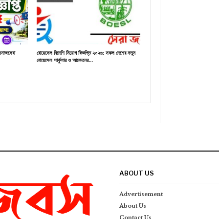
াজসেবা
বোয়েসেল বিদেশি নিয়োগ বিজ্ঞপ্তি ২০২৬: সকল দেশের নতুন
বোয়েসেল সার্কুলার ও আবেদনের…
ABOUT US
Advertisement
About Us
Contact Us