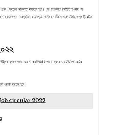
কমপক্ষে ২ বছরের অভিজ্ঞতা থাকতে হবে। প্রাথমিকভাবে নির্বাচিত হওয়ার পর
ণ গ্রহণ করতে হবে। আগ্রহীদের অবশ্যই মেডিকেল টেষ্ট ও ডােপ টেষ্টে যােগ্য বিবেচিত
 ২০২২
ণিজ্যিক ব্যাংক হতে ২০০/- (দুইশত) টাকার। ব্যাংক ড্রাফট/পে-অর্ডার
ে জমা প্রদান করতে হবে।
 | UGC Job circular 2022
ড