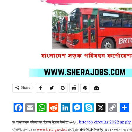
Share
Facebook
Email
WhatsApp
Reddit
LinkedIn
Messenge
Skype
X
Co
Li
বাংলাদেশ সড়ক পরিবহন কর্পোরেশন নিয়োগ বিজ্ঞপ্তি ২০২২
:
brtc job circular 2022 apply
এভিনিউ, ঢাকা-১০০০
www.brtc.gov.bd
বাস/ট্রাক
চালক নিয়ােগ বিজ্ঞপ্তি ২০২২
বাংলাদেশ সড়ক পর