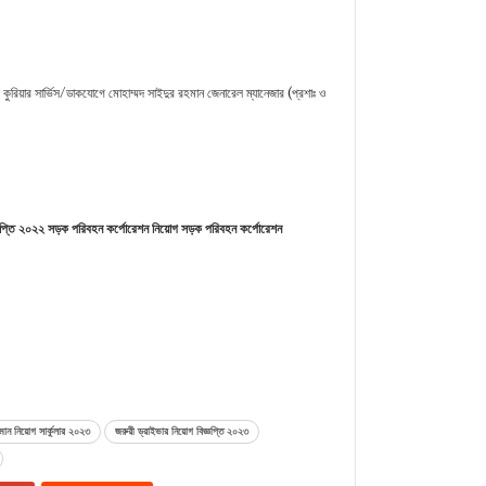
িয়ার সার্ভিস/ডাকযােগে মােহাম্মদ সাইদুর রহমান জেনারেল ম্যানেজার (প্রশাঃ ও
জ্ঞপ্তি ২০২২ সড়ক পরিবহন কর্পোরেশন নিয়োগ সড়ক পরিবহন কর্পোরেশন
r
py
Share
nk
মান নিয়োগ সার্কুলার ২০২৩
জরুরী ড্রাইভার নিয়োগ বিজ্ঞপ্তি ২০২৩