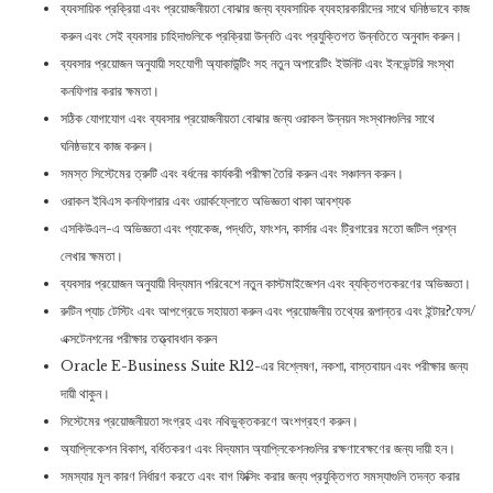
ব্যবসায়িক প্রক্রিয়া এবং প্রয়োজনীয়তা বোঝার জন্য ব্যবসায়িক ব্যবহারকারীদের সাথে ঘনিষ্ঠভাবে কাজ
করুন এবং সেই ব্যবসার চাহিদাগুলিকে প্রক্রিয়া উন্নতি এবং প্রযুক্তিগত উন্নতিতে অনুবাদ করুন।
ব্যবসার প্রয়োজন অনুযায়ী সহযোগী অ্যাকাউন্টিং সহ নতুন অপারেটিং ইউনিট এবং ইনভেন্টরি সংস্থা
কনফিগার করার ক্ষমতা।
সঠিক যোগাযোগ এবং ব্যবসার প্রয়োজনীয়তা বোঝার জন্য ওরাকল উন্নয়ন সংস্থানগুলির সাথে
ঘনিষ্ঠভাবে কাজ করুন।
সমস্ত সিস্টেমের ত্রুটি এবং বর্ধনের কার্যকরী পরীক্ষা তৈরি করুন এবং সঞ্চালন করুন।
ওরাকল ইবিএস কনফিগারার এবং ওয়ার্কফ্লোতে অভিজ্ঞতা থাকা আবশ্যক
এসকিউএল-এ অভিজ্ঞতা এবং প্যাকেজ, পদ্ধতি, ফাংশন, কার্সার এবং ট্রিগারের মতো জটিল প্রশ্ন
লেখার ক্ষমতা।
ব্যবসার প্রয়োজন অনুযায়ী বিদ্যমান পরিবেশে নতুন কাস্টমাইজেশন এবং ব্যক্তিগতকরণের অভিজ্ঞতা।
রুটিন প্যাচ টেস্টিং এবং আপগ্রেডে সহায়তা করুন এবং প্রয়োজনীয় তথ্যের রূপান্তর এবং ইন্টার?ফেস/
এক্সটেনশনের পরীক্ষার তত্ত্বাবধান করুন
Oracle E-Business Suite R12-এর বিশ্লেষণ, নকশা, বাস্তবায়ন এবং পরীক্ষার জন্য
দায়ী থাকুন।
সিস্টেমের প্রয়োজনীয়তা সংগ্রহ এবং নথিভুক্তকরণে অংশগ্রহণ করুন।
অ্যাপ্লিকেশন বিকাশ, বর্ধিতকরণ এবং বিদ্যমান অ্যাপ্লিকেশনগুলির রক্ষণাবেক্ষণের জন্য দায়ী হন।
সমস্যার মূল কারণ নির্ধারণ করতে এবং বাগ ফিক্সিং করার জন্য প্রযুক্তিগত সমস্যাগুলি তদন্ত করার