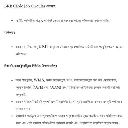
BRB Cable Job Circular
যোগ্যতা:
আইটি, কম্পিউটার সায়েন্স, সংশ্লিষ্ট ক্ষেত্র বা সমমানের কাজের অভিজ্ঞতায় স্নাতক ডিগ্রি
অভিজ্ঞতা:
ওরাকল ই-বিজনেস স্যুট R12 বাস্তবায়ন/সহায়ক প্রকল্পগুলিতে কার্যকরী এবং প্রযুক্তিগত ৭ বছরের
অভিজ্ঞতা।
বিআরবি কেবল ইন্ডাস্ট্রিজ লিমিটেড নিয়োগ দায়িত্ব
ক্রয়, ইনভেন্টরি, WMS, অর্ডার ম্যানেজমেন্ট, শিপিং, কস্ট ম্যানেজমেন্ট, বিল অফ মেটেরিয়ালস,
ম্যানুফ্যাকচারিং (OPM এবং ODM) এবং অ্যাডভান্সড প্রাইসিংয়ের চলমান কার্যকরী সহায়তার
জন্য দায়ী
ওরাকল ইবিএস “অর্ডার টু ক্যাশ” এবং “প্রোকিউর টু পে” প্রক্রিয়াগুলিতে আপনার অবশ্যই স্পষ্ট জ্ঞান
থাকতে হবে।
ব্যবসায়িক প্রক্রিয়া এবং প্রয়োজনীয়তা বোঝার জন্য ব্যবসায়িক ব্যবহারকারীদের সাথে ঘনিষ্ঠভাবে কাজ
করুন এবং সেই ব্যবসার চাহিদাগুলিকে প্রক্রিয়া উন্নতি এবং প্রযুক্তিগত উন্নতিতে অনুবাদ করুন।