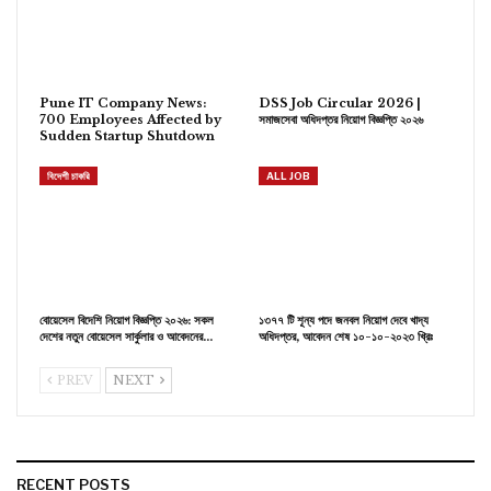
Pune IT Company News:
DSS Job Circular 2026 |
700 Employees Affected by
সমাজসেবা অধিদপ্তর নিয়োগ বিজ্ঞপ্তি ২০২৬
Sudden Startup Shutdown
বিদেশী চাকরি
ALL JOB
বোয়েসেল বিদেশি নিয়োগ বিজ্ঞপ্তি ২০২৬: সকল
১৩৭৭ টি শূন্য পদে জনবল নিয়োগ দেবে খাদ্য
দেশের নতুন বোয়েসেল সার্কুলার ও আবেদনের…
অধিদপ্তর, আবেদন শেষ ১০-১০-২০২৩ খ্রিঃ
PREV
NEXT
RECENT POSTS