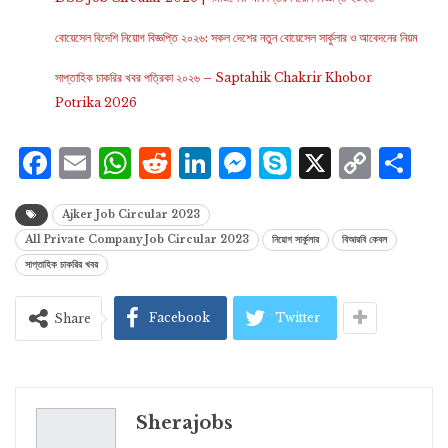
বোয়েসেল বিদেশি নিয়োগ বিজ্ঞপ্তি ২০২৬: সকল দেশের নতুন বোয়েসেল সার্কুলার ও আবেদনের নিয়ম
সাপ্তাহিক চাকরির খবর পত্রিকা ২০২৬ – Saptahik Chakrir Khobor
Potrika 2026
Facebook
Email
WhatsApp
Reddit
LinkedIn
Messenger
Skype
X
Cop
S
Lin
Ajker Job Circular 2023
All Private Company Job Circular 2023
নিয়োগ সার্কুলার
বিআরবি কেবল
সাপ্তাহিক চাকরির খবর
Facebook
Twitter
Share
Sherajobs