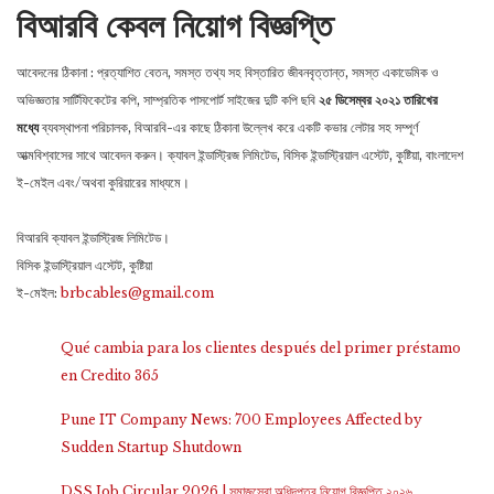
বিআরবি কেবল নি
য়োগ বিজ্ঞপ্তি
আবেদনের ঠিকানা : প্রত্যাশিত বেতন, সমস্ত তথ্য সহ বিস্তারিত জীবনবৃত্তান্ত, সমস্ত একাডেমিক ও
অভিজ্ঞতার সার্টিফিকেটের কপি, সাম্প্রতিক পাসপোর্ট সাইজের দুটি কপি ছবি
২৫ ডিসেম্বর ২০২১ তারিখের
মধ্যে
ব্যবস্থাপনা পরিচালক, বিআরবি-এর কাছে ঠিকানা উল্লেখ করে একটি কভার লেটার সহ সম্পূর্ণ
আত্মবিশ্বাসের সাথে আবেদন করুন। ক্যাবল ইন্ডাস্ট্রিজ লিমিটেড, বিসিক ইন্ডাস্ট্রিয়াল এস্টেট, কুষ্টিয়া, বাংলাদেশ
ই-মেইল এবং/অথবা কুরিয়ারের মাধ্যমে।
বিআরবি ক্যাবল ইন্ডাস্ট্রিজ লিমিটেড।
বিসিক ইন্ডাস্ট্রিয়াল এস্টেট, কুষ্টিয়া
ই-মেইল:
brbcables@gmail.com
Qué cambia para los clientes después del primer préstamo
en Credito 365
Pune IT Company News: 700 Employees Affected by
Sudden Startup Shutdown
DSS Job Circular 2026 | সমাজসেবা অধিদপ্তর নিয়োগ বিজ্ঞপ্তি ২০২৬