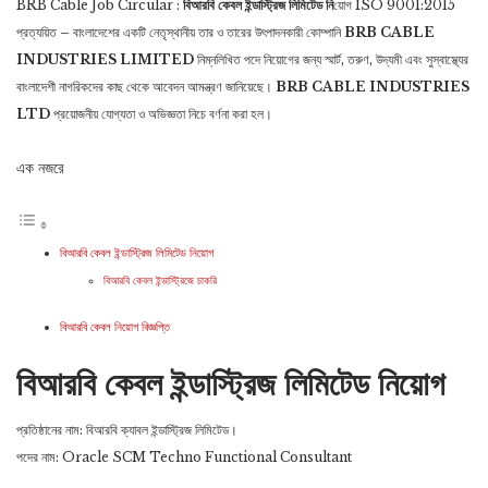
BRB Cable Job Circular :
বিআরবি কেবল ইন্ডাস্ট্রিজ লিমিটেড নি
য়োগ ISO 9001:2015
প্রত্যয়িত – বাংলাদেশের একটি নেতৃস্থানীয় তার ও তারের উৎপাদনকারী কোম্পানি
BRB CABLE
INDUSTRIES LIMITED
নিম্নলিখিত পদে নিয়োগের জন্য স্মার্ট, তরুণ, উদ্যমী এবং সুস্বাস্থ্যের
বাংলাদেশী নাগরিকদের কাছ থেকে আবেদন আমন্ত্রণ জানিয়েছে।
BRB CABLE INDUSTRIES
LTD
প্রয়োজনীয় যোগ্যতা ও অভিজ্ঞতা নিচে বর্ণনা করা হল।
এক নজরে
বিআরবি কেবল ইন্ডাস্ট্রিজ লিমিটেড নিয়োগ
বিআরবি কেবল ইন্ডাস্ট্রিজে চাকরি
বিআরবি কেবল নিয়োগ বিজ্ঞপ্তি
বিআরবি কেবল ইন্ডাস্ট্রিজ লিমিটেড নি
য়োগ
প্রতিষ্ঠানের নাম: বিআরবি ক্যাবল ইন্ডাস্ট্রিজ লিমিটেড।
পদের নাম: Oracle SCM Techno Functional Consultant