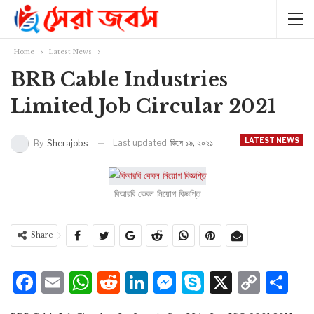
Home
Latest News
BRB Cable Industries
Limited Job Circular 2021
LATEST NEWS
Last updated
ডিসে ১৬, ২০২১
By
Sherajobs
বিআরবি কেবল নিয়োগ বিজ্ঞপ্তি
Share
Facebook
Email
WhatsApp
Reddit
LinkedIn
Messenger
Skype
X
Cop
S
Lin