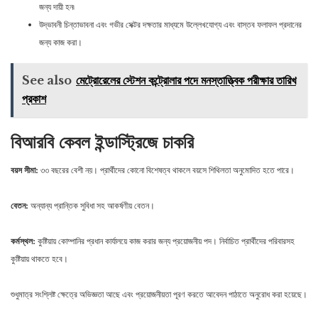
জন্য দায়ী হন৷
উদ্ভাবনী চিন্তাভাবনা এবং গভীর সেক্টর দক্ষতার মাধ্যমে উল্লেখযোগ্য এবং বাস্তব ফলাফল প্রদানের
জন্য কাজ করা।
See also
মেট্রোরেলের স্টেশন কন্ট্রোলার পদে মনস্তাত্ত্বিক পরীক্ষার তারিখ
প্রকাশ
বিআরবি কেবল ইন্ডাস্ট্রিজে চাকরি
বয়স সীমা:
৩৩ বছরের বেশী নয়। প্রার্থীদের কোনো বিশেষত্ব থাকলে বয়সে শিথিলতা অনুমোদিত হতে পারে।
বেতন:
অন্যান্য প্রান্তিক সুবিধা সহ আকর্ষণীয় বেতন।
কর্মস্থল:
কুষ্টিয়ায় কোম্পানির প্রধান কার্যালয়ে কাজ করার জন্য প্রয়োজনীয় পদ। নির্বাচিত প্রার্থীদের পরিবারসহ
কুষ্টিয়ায় থাকতে হবে।
শুধুমাত্র সংশ্লিষ্ট ক্ষেত্রে অভিজ্ঞতা আছে এবং প্রয়োজনীয়তা পূরণ করতে আবেদন পাঠাতে অনুরোধ করা হয়েছে।