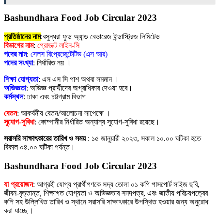
Bashundhara Food Job Circular 2023
প্রতিষ্ঠানের নাম
:বসুন্ধরা ফুড অ্যান্ড বেভারেজ ইন্ডাস্ট্রিজ লিমিটেড
বিভাগের নাম
:
প্রোডাক্ট লাইন-সি
পদের নাম
:
সেলস রিপ্রেজেন্টেটিভ (এস আর)
পদের সংখ্যা
: নির্ধারিত নয় ।
শিক্ষা যোগ্যতা
: এস এস সি পাশ অথবা সমমান ।
অভিজ্ঞতা
: অভিজ্ঞ প্রার্থীদের অগ্রাধিকার দেওয়া হবে।
কর্মস্থল
: ঢাকা এবং চট্টগ্রাম বিভাগ
বেতন
: আকর্ষনীয় বেতন/আলোচনা সাপেক্ষে ।
সুযোগ-সুবিধা
: কোম্পানীর নির্ধারিত অন্যান্য সুযোগ-সুবিধা রয়েছে।
সরাসরি সাক্ষাৎকারের তারিখ ও সময়
: ১৫ জানুয়ারী ২০২৩, সকাল ১০.০০ ঘটিকা হতে
বিকাল ০৪.০০ ঘটিকা পর্যন্ত।
Bashundhara Food Job Circular 2023
যা প্রয়োজন
: আগ্রহী যোগ্য প্রার্থীগণকে সদ্য তোলা ০১ কপি পাসপোর্ট সাইজ ছবি,
জীবন-বৃত্তান্ত, শিক্ষাগত যোগ্যতা ও অভিজ্ঞতার সনদপত্র, এবং জাতীয় পরিচয়পত্রের
কপি সহ উল্লিখিত তারিখ ও স্থানে সরাসরি সাক্ষাৎকারে উপস্থিত হওয়ার জন্য অনুরোধ
করা যাচ্ছে।