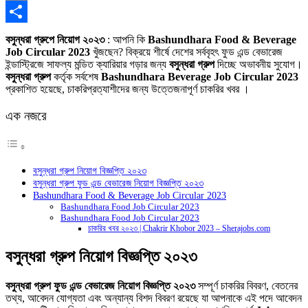
Copy
Link
Share
বসুন্ধরা গ্রুপে নিয়োগ ২০২৩
: আপনি কি
Bashundhara Food & Beverage
Job Circular 2023
খুঁজছেন? বিক্রয়ে শীর্ষে দেশের সর্ববৃহৎ ফুড এন্ড বেভারেজ
ইন্ডাস্ট্রিজে সাফল্য মন্ডিত ক্যারিয়ার গড়ার জন্য
বসুন্ধরা গ্রুপ
দিচ্ছে অভাবনীয় সুযোগ।
বসুন্ধরা গ্রুপ
কর্তৃক সর্বশেষ
Bashundhara Beverage Job Circular 2023
প্রকাশিত হয়েছে, চাকরিপ্রত্যাশীদের জন্য উত্তেজনাপূর্ণ চাকরির খবর ।
এক নজরে
বসুন্ধরা গ্রুপ নিয়োগ বিজ্ঞপ্তি ২০২৩
বসুন্ধরা গ্রুপ ফুড এন্ড বেভারেজ নিয়োগ বিজ্ঞপ্তি ২০২৩
Bashundhara Food & Beverage Job Circular 2023
Bashundhara Food Job Circular 2023
Bashundhara Food Job Circular 2023
চাকরির খবর ২০২৩ | Chakrir Khobor 2023 – Sherajobs.com
বসুন্ধরা গ্রুপ নিয়োগ বিজ্ঞপ্তি ২০২৩
বসুন্ধরা গ্রুপ ফুড এন্ড বেভারেজ নিয়োগ বিজ্ঞপ্তি ২০২৩
সম্পূর্ণ চাকরির বিবরণ, বেতনের
তথ্য, আবেদন যোগ্যতা এবং অন্যান্য বিশদ বিবরণ রয়েছে যা আপনাকে এই পদে আবেদন