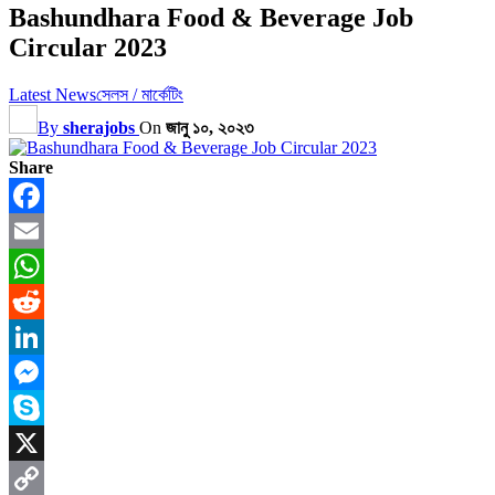
Bashundhara Food & Beverage Job
Circular 2023
Latest News
সেলস / মার্কেটিং
By
sherajobs
On
জানু ১০, ২০২৩
Share
Facebook
Email
WhatsApp
Reddit
LinkedIn
Messenger
Skype
X