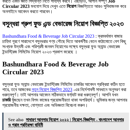
করতে একটি জ্ঞাত সিদ্ধান্ত নিতে সাহায্য করবে। এছাড়াও, আপনি সম্পূর্ণ
Job
Circular 2023
মনযোগ দিয়ে দেখুন এতে
নিয়োগ
বিজ্ঞপ্তিতে আরও সুবিধাজনক করে
অনলাইনে আবেদন করতে পারবেন।
বসুন্ধরা গ্রুপ ফুড এন্ড বেভারেজ নিয়োগ বিজ্ঞপ্তি ২০২৩
Bashundhara Food & Beverage Job Circular 2023
: ক্রমবর্ধমান বাজার
চাহিদা পূরণে সারাদেশে বসুন্ধরার পণ্য পৌছে দিতে আকর্ষণীয় বেতন কাঠামোতে বেশ কিছু
সংখ্যক উদ্যমী এবং পরিশ্রমী জনবল নিয়োগের লক্ষ্যে বসুন্ধরা ফুড অ্যান্ড বেভারেজ
ইন্ডাস্ট্রিজ লিমিটেড নিয়োগ ২০২৩ প্রকাশ করেছে ।
Bashundhara Food & Beverage Job
Circular 2023
বসুন্ধরা ফুড অ্যান্ড বেভারেজ ইন্ডাস্ট্রিজ লিমিটেড চাকরির আবেদন প্রক্রিয়া কঠিন হতে
পারে, তবে আজকের
নতুন নিয়োগ বিজ্ঞপ্তি 2023
-এর নির্দেশাবলী সাবধানে অনুসরণ করা
গুরুত্বপূর্ণ। তাই আপনার আবেদন সঠিকভাবে ফর্ম্যাট করা গুরুত্বপূর্ণ। আপনি যখন
চাকরি
খুঁজছেন তখন বিশদ কাজের প্রয়োজনীয়তা থাকা অপরিহার্য। ভূমিকার জন্য আপনার
প্রয়োজনীয় দক্ষতা, যোগ্যতা এবং অভিজ্ঞতা বিবেচনা করুন।
See also
সাধারণ আনসার নিয়োগ ২০২২ | নিয়োগ-বিজ্ঞপ্তি - বাংলাদেশ আনসার
ও গ্রাম প্রতিরক্ষা বাহিনী