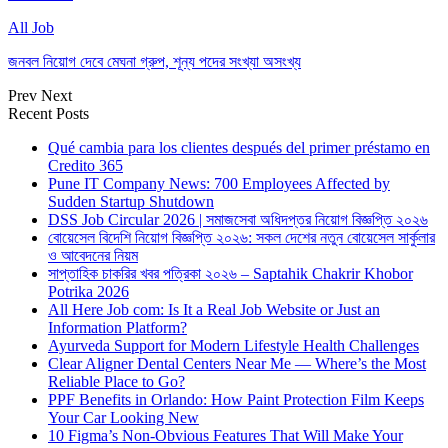
All Job
জনবল নিয়োগ দেবে মেঘনা গ্রুপ, শূন্য পদের সংখ্যা অসংখ্য
Prev
Next
Recent Posts
Qué cambia para los clientes después del primer préstamo en
Credito 365
Pune IT Company News: 700 Employees Affected by
Sudden Startup Shutdown
DSS Job Circular 2026 | সমাজসেবা অধিদপ্তর নিয়োগ বিজ্ঞপ্তি ২০২৬
বোয়েসেল বিদেশি নিয়োগ বিজ্ঞপ্তি ২০২৬: সকল দেশের নতুন বোয়েসেল সার্কুলার
ও আবেদনের নিয়ম
সাপ্তাহিক চাকরির খবর পত্রিকা ২০২৬ – Saptahik Chakrir Khobor
Potrika 2026
All Here Job com: Is It a Real Job Website or Just an
Information Platform?
Ayurveda Support for Modern Lifestyle Health Challenges
Clear Aligner Dental Centers Near Me — Where’s the Most
Reliable Place to Go?
PPF Benefits in Orlando: How Paint Protection Film Keeps
Your Car Looking New
10 Figma’s Non-Obvious Features That Will Make Your