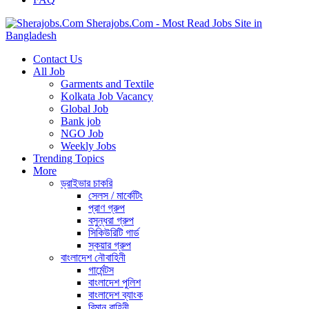
Sherajobs.Com - Most Read Jobs Site in
Bangladesh
Contact Us
All Job
Garments and Textile
Kolkata Job Vacancy
Global Job
Bank job
NGO Job
Weekly Jobs
Trending Topics
More
ড্রাইভার চাকরি
সেলস / মার্কেটিং
প্রাণ গ্রুপ
বসুন্ধরা গ্রুপ
সিকিউরিটি গার্ড
স্কয়ার গ্রুপ
বাংলাদেশ নৌবাহিনী
গার্মেন্টস
বাংলাদেশ পুলিশ
বাংলাদেশ ব্যাংক
বিমান বাহিনী