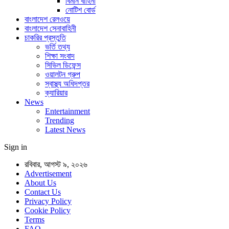
বিমান বাহিনী
নোটিশ বোর্ড
বাংলাদেশ রেলওয়ে
বাংলাদেশ সেনাবাহিনী
চাকরির প্রস্তুতি
ভর্তি তথ্য
শিক্ষা সংবাদ
সিভিল ডিফেন্স
ওয়ালটন গ্রুপ
স্বাস্থ্য অধিদপ্তর
ক্যারিয়ার
News
Entertainment
Trending
Latest News
Sign in
রবিবার, আগস্ট ৯, ২০২৬
Advertisement
About Us
Contact Us
Privacy Policy
Cookie Policy
Terms
FAQ