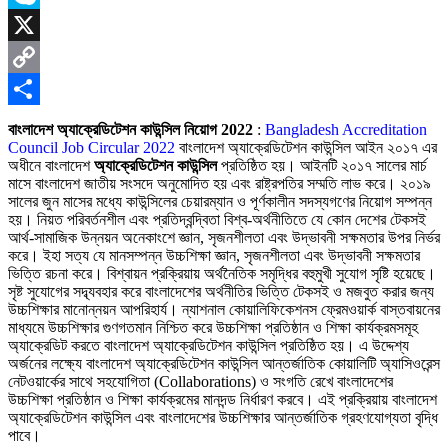
Skype
X
Copy
Link
Share
বাংলাদেশ অ্যাক্রেডিটেশন কাউন্সিল নিয়োগ 2022
:
Bangladesh Accreditation
Council Job Circular 2022
বাংলাদেশ অ্যাক্রেডিটেশন কাউন্সিল আইন ২০১৭ এর
অধীনে বাংলাদেশ
অ্যাক্রেডিটেশন কাউন্সিল
প্রতিষ্ঠিত হয়। আইনটি ২০১৭ সালের মার্চ
মাসে বাংলাদেশ জাতীয় সংসদে অনুমোদিত হয় এবং রাষ্ট্রপতির সম্মতি লাভ করে। ২০১৯
সালের জুন মাসের মধ্যে কাউন্সিলের চেয়ারম্যান ও পূর্ণকালীন সদস্যগণের নিয়োগ সম্পন্ন
হয়। নিয়ত পরিবর্তনশীল এবং প্রতিদ্বন্দ্বিতা বিশ্ব-অর্থনীতিতে যে কোন দেশের টেকসই
আর্থ-সামাজিক উন্নয়ন অনেকাংশে জ্ঞান, সৃজনশীলতা এবং উদ্ভাবনী সক্ষমতার উপর নির্ভর
করে। ইহা সত্য যে মানসম্পন্ন উচ্চশিক্ষা জ্ঞান, সৃজনশীলতা এবং উদ্ভাবনী সক্ষমতার
ভিত্তি রচনা করে। বিশ্বায়ন প্রক্রিয়ায় অর্থনৈতিক সমৃদ্ধির বহুমুখী সুযোগ সৃষ্টি হয়েছে।
সৃষ্ট সুযোগের সদ্ব্যবহার করে বাংলাদেশের অর্থনীতির ভিত্তি টেকসই ও মজবুত করার জন্য
উচ্চশিক্ষার মানোন্নয়ন আপরিহার্য। ন্যাশনাল কোয়ালিফিকেশনস ফ্রেমওয়ার্ক বাস্তবায়নের
মাধ্যমে উচ্চশিক্ষার গুণগতমান নিশ্চিত করে উচ্চশিক্ষা প্রতিষ্ঠান ও শিক্ষা কার্যক্রমসমূহ
অ্যাক্রেডিট করতে বাংলাদেশ অ্যাক্রেডিটেশন কাউন্সিল প্রতিষ্ঠিত হয়। এ উদ্দেশ্য
অর্জনের লক্ষ্যে বাংলাদেশ অ্যাক্রেডিটেশন কাউন্সিল আন্তর্জাতিক কোয়ালিটি অ্যাসিওরেন্স
নেটওয়ার্কের সাথে সহযোগিতা (Collaborations) ও সংগতি রেখে বাংলাদেশের
উচ্চশিক্ষা প্রতিষ্ঠান ও শিক্ষা কার্যক্রমের মানদন্ড নির্ধারণ করবে। এই প্রক্রিয়ায় বাংলাদেশ
অ্যাক্রেডিটেশন কাউন্সিল এবং বাংলাদেশের উচ্চশিক্ষার আন্তর্জাতিক গ্রহণযোগ্যতা বৃদ্ধি
পাবে।