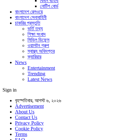
বিমান বাহিনী
নোটিশ বোর্ড
বাংলাদেশ রেলওয়ে
বাংলাদেশ সেনাবাহিনী
চাকরির প্রস্তুতি
ভর্তি তথ্য
শিক্ষা সংবাদ
সিভিল ডিফেন্স
ওয়ালটন গ্রুপ
স্বাস্থ্য অধিদপ্তর
ক্যারিয়ার
News
Entertainment
Trending
Latest News
Sign in
বৃহস্পতিবার, আগস্ট ৬, ২০২৬
Advertisement
About Us
Contact Us
Privacy Policy
Cookie Policy
Terms
FAQ