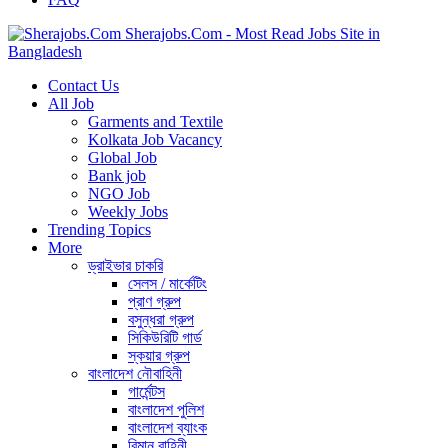
Sherajobs.Com - Most Read Jobs Site in
Bangladesh
Contact Us
All Job
Garments and Textile
Kolkata Job Vacancy
Global Job
Bank job
NGO Job
Weekly Jobs
Trending Topics
More
ড্রাইভার চাকরি
সেলস / মার্কেটিং
প্রাণ গ্রুপ
বসুন্ধরা গ্রুপ
সিকিউরিটি গার্ড
স্কয়ার গ্রুপ
বাংলাদেশ নৌবাহিনী
গার্মেন্টস
বাংলাদেশ পুলিশ
বাংলাদেশ ব্যাংক
বিমান বাহিনী