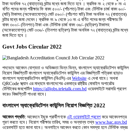
টাকা অনধিক ৭২ (বাহাত্তর) ঘন্টার মধ্যে জমা দিতে হবে । ক্রমিক নং ২ থেকে ৮ নং এ
বর্ণিত পদের জন্য পরীক্ষার ফি বাবদ ৫০০/- (পাঁচশত) টাকা এবং টেলিটক চার্জ বাবদ ৬০/-
(ষাট) টাকাসহ (অফেরতযােগ্য) মােট ৫৬০/- (পাঁচশত ষাট) টাকা অনধিক ৭২ (বাহাত্তর)
ঘন্টার মধ্যে জমা দেবেন। ক্রমিক নং ৯ থেকে ১৩ নং এ বর্ণিত পদের জন্য পরীক্ষার ফি
বাবদ ৩০০/- (তিনশত) টাকা এবং টেলিটক চার্জ বাবদ ৩৬/- (ছত্রিশ) টাকাসহ
(অফেরতযােগ্য) মােট ৩৩৬/- (তিনশত ছত্রিশ) টাকা অনধিক ৭২ (বাহাত্তর) ঘন্টার মধ্যে
জমা দিতে হবে ।
Govt Jobs Circular 2022
পদভেদে আবেদন যোগ্যতা ও অভিজ্ঞতা ভিন্ন ভিন্ন, বাংলাদেশ অ্যাক্রেডিটেশন কাউন্সিল
নিয়োগ বিজ্ঞপ্তিটি বাংলাদেশ অ্যাক্রেডিটেশন কাউন্সিল এর বিজ্ঞপ্তিটি পত্রিকা ছাড়াও
বাংলাদেশ অ্যাক্রেডিটেশন কাউন্সিল (বিএসি) এর
Website
এ দেখা যাবে। অথবা
QRCode স্ক্যান এর মাধ্যমে বাংলাদেশের একমাত্র রাষ্ট্রীয় মােবাইল অপারেটর
টেলিটকের জবপাের্টাল
https://alljobs.teletalk.com.bd
ওয়েবসাইটে সরাসরি প্রবেশ
করেও বিজ্ঞপ্তিটি পাওয়া যাবে।
বাংলাদেশ অ্যাক্রেডিটেশন কাউন্সিল নিয়োগ বিজ্ঞপ্তি 2022
আবেদন পদ্ধতি
: আবেদনে ইছুক প্রার্থীগণকে
এই ওয়েবসাইটে প্রবেশ
করে আবেদনপত্র
পূরণ করতে হবে। নিয়ােগ পরীক্ষার তারিখ, সময় ও অন্যান্য তথ্য
www.bac.gov.bd
ওয়েবসাইট হতে জানা যাবে। অনলাইনে আবেদন করতে কোন সমস্যা হলে টেলিটক নম্বর