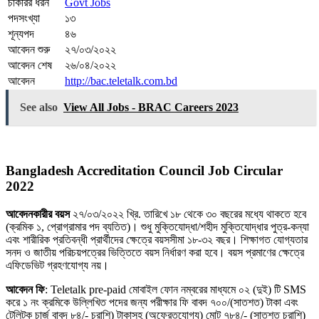
চাকরির ধরন
Govt Jobs
পদসংখ্যা
১৩
শূন্যপদ
৪৬
আবেদন শুরু
২৭/০৩/২০২২
আবেদন শেষ
২৬/০৪/২০২২
আবেদন
http://bac.teletalk.com.bd
See also
View All Jobs - BRAC Careers 2023
Bangladesh Accreditation Council Job Circular
2022
আবেদনকারীর বয়স
২৭/০৩/২০২২ খ্রি. তারিখে ১৮ থেকে ৩০ বছরের মধ্যে থাকতে হবে
(ক্রমিক ১, প্রােগ্রামার পদ ব্যতিত)। শুধু মুক্তিযােদ্ধা/শহীদ মুক্তিযােদ্ধার পুত্র-কন্যা
এবং শারীরিক প্রতিবন্ধী প্রার্থীদের ক্ষেত্রে বয়সসীমা ১৮-৩২ বছর। শিক্ষাগত যােগ্যতার
সনদ ও জাতীয় পরিচয়পত্রের ভিত্তিতে বয়স নির্ধারণ করা হবে। বয়স প্রমাণের ক্ষেত্রে
এফিডেভিট গ্রহণযােগ্য নয়।
আবেদন ফি
: Teletalk pre-paid মােবাইল ফোন নম্বরের মাধ্যমে ০২ (দুই) টি SMS
করে ১ নং ক্রমিকে উল্লিখিত পদের জন্য পরীক্ষার ফি বাবদ ৭০০/(সাতশত) টাকা এবং
টেলিটক চার্জ বাবদ ৮৪/- চুরাশি) টাকাসহ (অফেরতযােগ্য) মােট ৭৮৪/- (সাতশত চুরাশি)