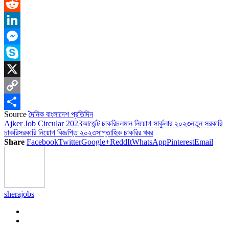
WhatsApp
Reddit
LinkedIn
Messenger
Skype
X
Copy
Source
দৈনিক বাংলাদেশ প্রতিদিন
Link
Share
Ajker Job Circular 2023
আর্জেন্ট চাকরি
চলমান নিয়োগ সার্কুলার ২০২৩
নতুন সরকারি
চাকরি
সরকারি নিয়োগ বিজ্ঞপ্তি ২০২৩
সাপ্তাহিক চাকরির খবর
Share
Facebook
Twitter
Google+
ReddIt
WhatsApp
Pinterest
Email
sherajobs