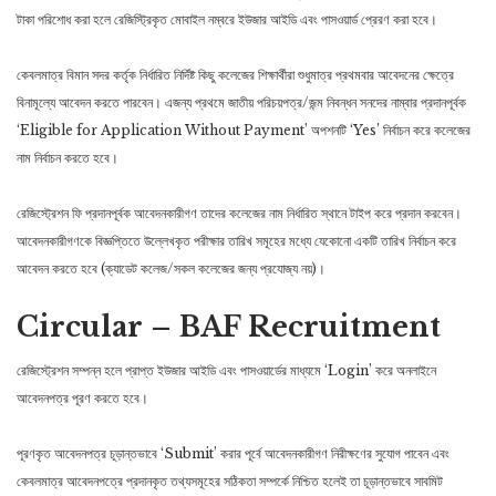
টাকা পরিশোধ করা হলে রেজিস্ট্রিকৃত মোবাইল নম্বরে ইউজার আইডি এবং পাসওয়ার্ড প্রেরণ করা হবে।
কেবলমাত্র বিমান সদর কর্তৃক নির্ধারিত নির্দিষ্ট কিছু কলেজের শিক্ষার্থীরা শুধুমাত্র প্রথমবার আবেদনের ক্ষেত্রে
বিনামূল্যে আবেদন করতে পারবেন। এজন্য প্রথমে জাতীয় পরিচয়পত্র/জন্ম নিবন্ধন সনদের নাম্বার প্রদানপূর্বক
‘Eligible for Application Without Payment’ অপশনটি ‘Yes’ নির্বাচন করে কলেজের
নাম নির্বাচন করতে হবে।
রেজিস্ট্রেশন ফি প্রদানপূর্বক আবেদনকারীগণ তাদের কলেজের নাম নির্ধারিত স্থানে টাইপ করে প্রদান করবেন।
আবেদনকারীগণকে বিজ্ঞপ্তিতে উল্লেখকৃত পরীক্ষার তারিখ সমূহের মধ্যে যেকোনো একটি তারিখ নির্বাচন করে
আবেদন করতে হবে (ক্যাডেট কলেজ/সকল কলেজের জন্য প্রযোজ্য নয়)।
Circular – BAF Recruitment
রেজিস্ট্রেশন সম্পন্ন হলে প্রাপ্ত ইউজার আইডি এবং পাসওয়ার্ডের মাধ্যমে ‘Login’ করে অনলাইনে
আবেদনপত্র পূরণ করতে হবে।
পূরণকৃত আবেদনপত্র চূড়ান্তভাবে ‘Submit’ করার পূর্বে আবেদনকারীগণ নিরীক্ষণের সুযোগ পাবেন এবং
কেবলমাত্র আবেদনপত্রে প্রদানকৃত তথ্যসমূহের সঠিকতা সম্পর্কে নিশ্চিত হলেই তা চূড়ান্তভাবে সাবমিট