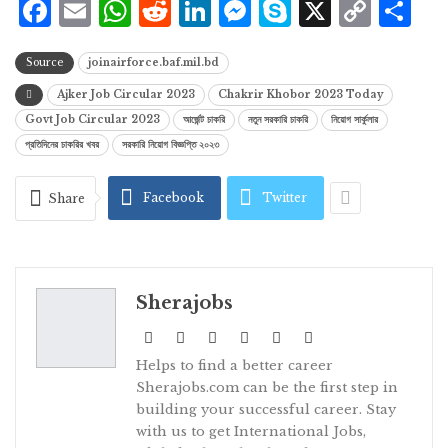
Facebook
Email
WhatsApp
Reddit
LinkedIn
Messenger
Skype
X
Cop
S
Lin
Source
joinairforce.baf.mil.bd
Ajker Job Circular 2023
Chakrir Khobor 2023 Today
Govt Job Circular 2023
আর্জেন্ট চাকরি
নতুন সরকারি চাকরি
নিয়োগ সার্কুলার
প্রতিদিনের চাকরির খবর
সরকারি নিয়োগ বিজ্ঞপ্তি ২০২৩
Facebook
Twitter
Share
Sherajobs
Helps to find a better career
Sherajobs.com can be the first step in
building your successful career. Stay
with us to get International Jobs,