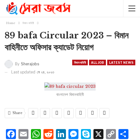
Home
বিমান বাহিনী
89 bafa Circular 2023 – বিমান
বাহিনীতে অফিসার ক্যাডেট নিয়োগ
বিমান বাহিনী
ALL JOB
LATEST NEWS
By
Sherajobs
Last updated
মে ২৪, ২০২৩
বাংলাদেশ বিমানবাহিনী
Share
Facebook
Email
WhatsApp
Reddit
LinkedIn
Messenger
Skype
X
Cop
S