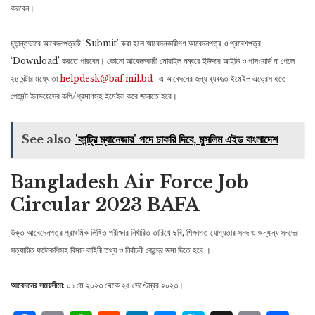
করবেন।
চূড়ান্তভাবে আবেদনপত্রটি ‘Submit’ করা হলে আবেদনকারীগণ আবেদনপত্র ও প্রবেশপত্র
‘Download’ করতে পারবেন। কোনো আবেদনকারী মোবাইল নম্বরে ইউজার আইডি ও পাসওয়ার্ড না পেলে
২৪ ঘন্টার মধ্যে তা
helpdesk@baf.mil.bd
-এ আবেদনের জন্য ব্যবহৃত ইমেইল এড্রেস হতে
পেমেন্ট ইনভয়েসের কপি/প্রমাণসহ ইমেইল করে জানাতে হবে।
See also
'কান্ট্রি ম্যানেজার' পদে চাকরি দিবে, মুসলিম এইড বাংলাদেশ
Bangladesh Air Force Job
Circular 2023 BAFA
উক্ত আবেদেনপত্র প্রাথমিক লিখিত পরীক্ষার নির্ধারিত তারিখে ছবি, শিক্ষাগত যোগ্যতার সনদ ও অন্যান্য সনদের
সত্যায়িত ফটোকপিসহ বিমান বাহিনী তথ্য ও নির্বাচনী কেন্দ্রে জমা দিতে হবে ।
আবেদনের সময়সীমা
: ০১ মে ২০২৩ থেকে ২৫ সেপ্টেম্বর ২০২৩।