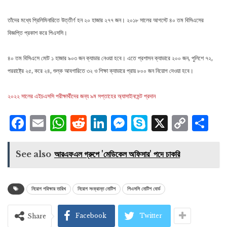
তাঁদের মধ্যে প্রিলিমিনারিতে উত্তীর্ণ হন ২০ হাজার ২৭৭ জন। ২০১৮ সালের আগস্টে ৪০ তম বিসিএসের
বিজ্ঞপ্তি প্রকাশ করে পিএসসি।
৪০ তম বিসিএসে মোট ১ হাজার ৯০৩ জন ক্যাডার নেওয়া হবে। এতে প্রশাসন ক্যাডারে ২০০ জন, পুলিশে ৭২,
পররাষ্ট্রে ২৫, করে ২৪, শুল্ক আবগারিতে ৩২ ও শিক্ষা ক্যাডারে প্রায় ৮০০ জন নিয়োগ দেওয়া হবে।
২০২২ সালের এইচএসসি পরীক্ষার্থীদের জন্য ৯ম সপ্তাহের অ্যাসাইনমেন্ট প্রদান
Facebook
Email
WhatsApp
Reddit
LinkedIn
Messenger
Skype
X
Cop
S
Lin
See also
আরএফএল গ্রুপে 'মেডিকেল অফিসার' পদে চাকরি
নিয়োগ পরিক্ষার তারিখ
নিয়োগ সংক্রান্ত নোটিশ
পিএসসি নোটিশ বোর্ড
Facebook
Twitter
Share