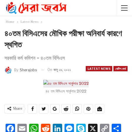
Home
Latest News
৪০তম বিসিএসের মৌখিক পরীক্ষা অনিবার্য কারণে
স্থগিত
সরকারি কর্ম কমিশন - ৪০তম বিসিএস
LATEST NEWS
নোটিশ বোর্ড
On
জানু ২৬, ২০২২
By
Sherajobs
৪৫ তম বিসিএস সার্কুলার 2022
Share
Facebook
Email
WhatsApp
Reddit
LinkedIn
Messenger
Skype
X
Cop
S