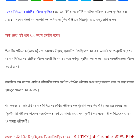
Lin
৪০তম বিসিএসের মৌখিক পরীক্ষা স্থগিত
: ৪০ তম বিসিএসের মৌখিক পরীক্ষা অনিবার্য কারণে স্থগিত করা
হয়েছে। বুধবার বাংলাদেশ সরকারি কর্ম কমিশনের (পিএসসি) এক বিজ্ঞপ্তিতে এ তথ্য জানানো হয়।
যমুনা গ্রুপে দুই পদে ৭০০ জনের চাকরির সুযোগ
পিএসসির পরিচালক (ক্যাডার) মো. নেয়ামত উল্যাহ স্বাক্ষরিত বিজ্ঞপ্তিতে বলা হয়, আগামী ৩০ জানুয়ারি অনুষ্ঠেয়
৪০ তম বিসিএসের মৌখিক পরীক্ষা পরবর্তী নির্দেশ না দেওয়া পর্যন্ত স্থগিত করা হলো। তবে আগামীকালের পরীক্ষা
নেওয়া হবে।
পরবর্তীতে কম সময়ের নোটিশে পরীক্ষার্থীরা যাতে স্থগিত মৌখিক পরীক্ষায় অংশগ্রহণ করতে পারে সে জন্য তাদের
প্রস্তুত থাকতে বলা হয়েছে।
গত বছরের ২৭ জানুয়ারি ৪০ তম বিসিএসের লিখিত পরীক্ষার ফল প্রকাশ করে পিএসসি। ৪০ তম বিসিএসের
প্রিলিমিনারি পরীক্ষায় আবেদন করেছিলেন ৪ লাখ ১২ হাজার ৫৩২ জন প্রার্থী। এর মধ্যে পরীক্ষা দিয়েছেন ৩ লাখ
২৭ হাজার পরীক্ষার্থী।
বাংলাদেশ টেক্সটাইল বিশ্ববিদ্যালয় নিয়োগ বিজ্ঞপ্তি ২০২২ | BUTEX Job Circular 2022 PDF