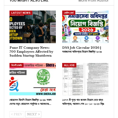
YOU MIGHT ALSO LIKE
More From Author
LATEST NEWS
নোটিশ বোর্ড
Pune IT Company News:
DSS Job Circular 2026 |
700 Employees Affected by
সমাজসেবা অধিদপ্তর নিয়োগ বিজ্ঞপ্তি ২০২৬
Sudden Startup Shutdown
বিদেশী চাকরি
ALL JOB
বোয়েসেল বিদেশি নিয়োগ বিজ্ঞপ্তি ২০২৬: সকল
১৩৭৭ টি শূন্য পদে জনবল নিয়োগ দেবে খাদ্য
দেশের নতুন বোয়েসেল সার্কুলার ও আবেদনের…
অধিদপ্তর, আবেদন শেষ ১০-১০-২০২৩ খ্রিঃ
PREV
NEXT