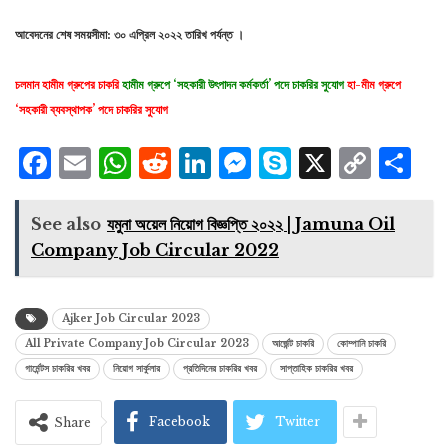
আবেদনের শেষ সময়সীমা: ৩০ এপ্রিল ২০২২ তারিখ পর্যন্ত ।
চলমান হামীম গ্রুপের চাকরি
হামীম গ্রুপে ‘সহকারী উৎপাদন কর্মকর্তা’ পদে চাকরির সুযোগ
হা-মীম গ্রুপে
‘সহকারী ব্যবস্থাপক’ পদে চাকরির সুযোগ
Facebook
Email
WhatsApp
Reddit
LinkedIn
Messenger
Skype
X
Cop
S
Lin
See also
যমুনা অয়েল নিয়োগ বিজ্ঞপ্তি ২০২২ | Jamuna Oil
Company Job Circular 2022
Ajker Job Circular 2023
All Private Company Job Circular 2023
আর্জেন্ট চাকরি
কোম্পানি চাকরি
গার্মেন্টস চাকরির খবর
নিয়োগ সার্কুলার
প্রতিদিনের চাকরির খবর
সাপ্তাহিক চাকরির খবর
Facebook
Twitter
Share