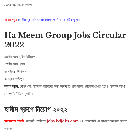
বেতন: আলোচনা সাপেক্ষে
আরও পড়ুন
হা-মীম গ্রুপে ‘সহকারী ব্যবস্থাপক’ পদে চাকরির সুযোগ
Ha Meem Group Jobs Circular
2022
চাকরির ধরন: চুক্তিভিত্তিক
প্রার্থীর ধরন: পুরুষ
বয়সসীমা: নির্ধারিত নয়
কর্মস্থল: গাজীপুর
সুযোগ সুবিধা
: যোগ্য এবং সম্ভাব্য প্রার্থীদের জন্য আকর্ষণীয় পারিশ্রমিক প্যাকেজ দেওয়া হবে। অন্যান্য সুবিধা
কোম্পানির নীতি অনুযায়ী ।
হামীম গ্রুপে নিয়োগ ২০২২
আবেদনের পদ্ধতি
: আগ্রহী প্রার্থীদের
jobs.bdjobs.com
এই ওয়েবসাইট এর মাধ্যমে আবেদন করতে
পারবেন।