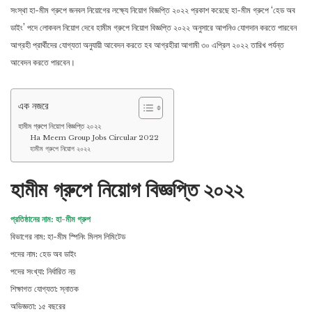
সংস্থা হা-মীম গ্রুপে জনবল নিয়োগের লক্ষ্যে নিয়োগ বিজ্ঞপ্তি ২০২২ প্রকাশ করেছে হা-মীম গ্রুপে ‘হেড অব
ডাইং’ পদে লোকবল নিয়োগ দেবে হামীম গ্রুপে নিয়োগ বিজ্ঞপ্তি ২০২২ অনুসারে আপনিও যোগদান করতে পারবেন
আগ্রহী প্রার্থীদের যোগ্যতা অনুযায়ী আবেদন করতে হব আগ্রহীরা আগামী ৩০ এপ্রিল ২০২২ তারিখ পর্যন্ত
আবেদন করতে পারবেন।
এক নজরে
হামীম গ্রুপে নিয়োগ বিজ্ঞপ্তি ২০২২
Ha Meem Group Jobs Circular 2022
হামীম গ্রুপে নিয়োগ ২০২২
হামীম গ্রুপে নিয়োগ বিজ্ঞপ্তি ২০২২
প্রতিষ্ঠানের নাম: হা-মীম গ্রুপ
বিভাগের নাম: হা-মীম স্পিনিং মিলস লিমিটেড
পদের নাম: হেড অব ডাইং
পদের সংখ্যা: নির্ধারিত নয়
শিক্ষাগত যোগ্যতা: স্নাতক
অভিজ্ঞতা: ১৫ বছরের