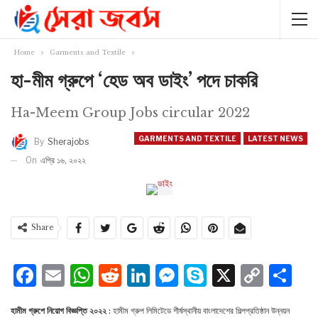
Home
Garments and Textile
হা-মীম গ্রুপে ‘হেড অব ডাইং’ পদে চাকরি
Ha-Meem Group Jobs circular 2022
GARMENTS AND TEXTILE
LATEST NEWS
By
Sherajobs
On
এপ্রি ১৬, ২০২২
Share
Facebook
Email
WhatsApp
Reddit
LinkedIn
Messenger
Skype
X
Cop
S
Lin
হামীম গ্রুপে নিয়োগ বিজ্ঞপ্তি ২০২২
: হামীম গ্রুপ লিমিটেডে শীর্ষস্থানীয় বাংলাদেশের শিল্পপ্রতিষ্ঠান উন্নয়ন