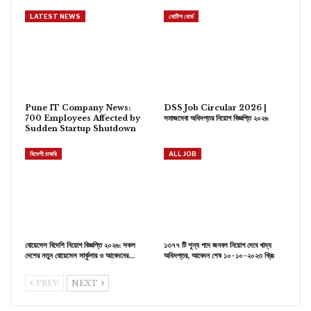
LATEST NEWS
নোটিশ বোর্ড
Pune IT Company News:
DSS Job Circular 2026 |
700 Employees Affected by
সমাজসেবা অধিদপ্তর নিয়োগ বিজ্ঞপ্তি ২০২৬
Sudden Startup Shutdown
বিদেশী চাকরি
ALL JOB
বোয়েসেল বিদেশি নিয়োগ বিজ্ঞপ্তি ২০২৬: সকল
১৩৭৭ টি শূন্য পদে জনবল নিয়োগ দেবে খাদ্য
দেশের নতুন বোয়েসেল সার্কুলার ও আবেদনের…
অধিদপ্তর, আবেদন শেষ ১০-১০-২০২৩ খ্রিঃ
PREV
NEXT