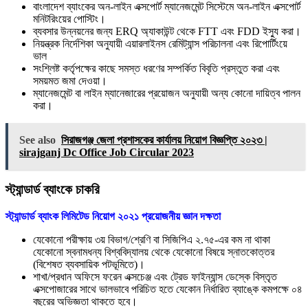
বাংলাদেশ ব্যাংকের অন-লাইন এক্সপোর্ট ম্যানেজমেন্ট সিস্টেমে অন-লাইন এক্সপোর্ট
মনিটরিংয়ের পোস্টিং।
ব্যবসার উন্নয়নের জন্য ERQ অ্যাকাউন্ট থেকে FTT এবং FDD ইস্যু করা।
নিয়ন্ত্রক নির্দেশিকা অনুযায়ী এয়ারলাইনস রেমিট্যান্স পরিচালনা এবং রিপোর্টিংয়ে
ভাল
সংশ্লিষ্ট কর্তৃপক্ষের কাছে সমস্ত ধরণের সম্পর্কিত বিবৃতি প্রস্তুত করা এবং
সময়মত জমা দেওয়া।
ম্যানেজমেন্ট বা লাইন ম্যানেজারের প্রয়োজন অনুযায়ী অন্য কোনো দায়িত্ব পালন
করা।
See also
সিরাজগঞ্জ জেলা প্রশাসকের কার্যালয় নিয়োগ বিজ্ঞপ্তি ২০২৩ |
sirajganj Dc Office Job Circular 2023
স্ট্যান্ডার্ড ব্যাংকে চাকরি
স্ট্যান্ডার্ড ব্যাংক লিমিটেড নিয়োগ ২০২১ প্রয়োজনীয় জ্ঞান দক্ষতা
যেকোনো পরীক্ষায় ৩য় বিভাগ/শ্রেণি বা সিজিপিএ ২.৭৫-এর কম না থাকা
যেকোনো স্বনামধন্য বিশ্ববিদ্যালয় থেকে যেকোনো বিষয়ে স্নাতকোত্তর
(বিশেষত ব্যবসায়িক পটভূমিতে)।
শাখা/প্রধান অফিসে ফরেন এক্সচেঞ্জ এবং ট্রেড ফাইন্যান্স ডেস্কে বিস্তৃত
এক্সপোজারের সাথে ভালভাবে পরিচিত হতে যেকোন নির্ধারিত ব্যাঙ্কে কমপক্ষে ০৪
বছরের অভিজ্ঞতা থাকতে হবে।