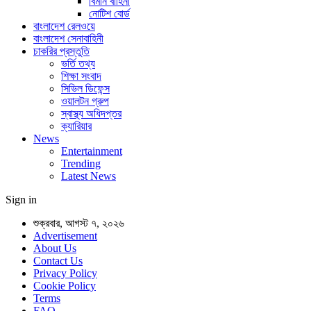
বিমান বাহিনী
নোটিশ বোর্ড
বাংলাদেশ রেলওয়ে
বাংলাদেশ সেনাবাহিনী
চাকরির প্রস্তুতি
ভর্তি তথ্য
শিক্ষা সংবাদ
সিভিল ডিফেন্স
ওয়ালটন গ্রুপ
স্বাস্থ্য অধিদপ্তর
ক্যারিয়ার
News
Entertainment
Trending
Latest News
Sign in
শুক্রবার, আগস্ট ৭, ২০২৬
Advertisement
About Us
Contact Us
Privacy Policy
Cookie Policy
Terms
FAQ