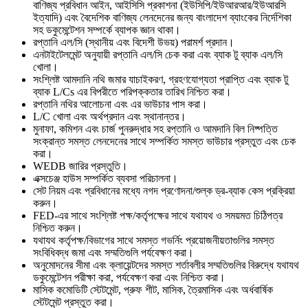
বাণিজ্য প্রবিধান আইন, আইসিসি প্রকাশনা (ইউসিপি/ইউআরআর/ইউআরসি
ইত্যাদি) এবং বৈদেশিক বাণিজ্য লেনদেনের জন্য বাংলাদেশ ব্যাংকের নির্দেশিকা
সহ ডকুমেন্টেশন সম্পর্কে ব্যাপক জ্ঞান থাকা।
রপ্তানি এল/সি (স্থানীয় এবং বিদেশী উভয়) পরামর্শ প্রদান।
এনটাইটেলমেন্ট অনুযায়ী রপ্তানি এল/সি চেক করা এবং ব্যাক টু ব্যাক এল/সি
খোলা।
সংশ্লিষ্ট আমদানি নথি জমার যাচাইকরণ, গ্রহণযোগ্যতা প্রাপ্তি এবং ব্যাক টু
ব্যাক L/Cs এর বিপরীতে পরিপক্কতার তারিখ নিশ্চিত করা।
রপ্তানি নথির আলোচনা এবং এর ভাউচার পাস করা।
L/C খোলা এবং অর্থপ্রদান এবং স্থানান্তর।
মুনাফা, কমিশন এবং চার্জ পুনরুদ্ধার সহ রপ্তানি ও আমদানি বিল নিষ্পত্তি
সংক্রান্ত সমস্ত লেনদেনের সাথে সম্পর্কিত সমস্ত ভাউচার প্রস্তুত এবং চেক
করা।
WEDB জারির প্রস্তুতি।
এক্সচেঞ্জ হাউস সম্পর্কিত ব্যবসা পরিচালনা।
সেট নিয়ম এবং প্রবিধানের মধ্যে নগদ প্রণোদনা/শুল্ক ড্র-ব্যাক কেস প্রক্রিয়া
করুন।
FED-এর সাথে সংশ্লিষ্ট পক্ষ/কর্তৃপক্ষের সাথে যথাযথ ও সময়মত চিঠিপত্র
নিশ্চিত করুন।
যথাযথ কর্তৃপক্ষ/বিভাগের সাথে সমস্ত গভর্নিং প্রয়োজনীয়তাগুলির সমস্ত
সংবিধিবদ্ধ জমা এবং সম্মতিগুলি পর্যবেক্ষণ করা।
অনুমোদনের সীমা এবং ক্লায়েন্টদের সমস্ত শর্তাবলীর সম্মতিগুলির বিরুদ্ধে যথাযথ
ডকুমেন্টেশন পরীক্ষা করা, পর্যবেক্ষণ করা এবং নিশ্চিত করা।
মাসিক কমোডিটি স্টেটমেন্ট, প্রুফ শীট, মাসিক, ত্রৈমাসিক এবং অর্ধবার্ষিক
স্টেটমেন্ট প্রস্তুত করা।