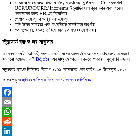
ফরেন এক্সচেঞ্জ এবং ট্রেড ফাইন্যান্স ম্যানেজমেন্টে দক্ষ – ICC প্রকাশনা
UCP/URC/URR/ Incoterms ইত্যাদির সামগ্রিক জ্ঞান এবং ফরেক্স
লেনদেনের জন্য BB-এর নির্দেশিকা।
পেশাগত যোগ্যতা অগ্রাধিকারযোগ্য।
কম্পিউটার সাক্ষরতা এবং ইংরেজিতে সাবলীলতা বাঞ্ছনীয়
৩০ নভেম্বর, ২০২১ তারিখে বয়স ৪০ বছরের বেশি নয়।
স্ট্যান্ডার্ড ব্যাংক জব সার্কুলার
আবেদন পদ্ধতি: আগ্রহী সম্ভাব্য ব্যক্তিদের অনলাইনে আবেদন করার জন্য আমন্ত্রণ
জানানো হয়েছে। এই
Bdjobs
-এর মাধ্যমে আবেদন করতে পারবন। সূত্রঃ বিডিজবস
স্ট্যান্ডার্ড ব্যাংক লিমিটেড নিয়োগ ২০২১ আবেদনের শেষ তারিখ: ১৫ ডিসেম্বর ২০২১
আরও পড়ুনঃ
জুনিয়র অফিসার নিবে, ন্যাশনাল ব্যাংক লিমিটেড
Facebook
Email
WhatsApp
Reddit