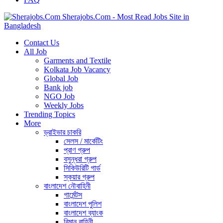
Sherajobs.Com - Most Read Jobs Site in
Bangladesh
Contact Us
All Job
Garments and Textile
Kolkata Job Vacancy
Global Job
Bank job
NGO Job
Weekly Jobs
Trending Topics
More
ড্রাইভার চাকরি
সেলস / মার্কেটিং
প্রাণ গ্রুপ
বসুন্ধরা গ্রুপ
সিকিউরিটি গার্ড
স্কয়ার গ্রুপ
বাংলাদেশ নৌবাহিনী
গার্মেন্টস
বাংলাদেশ পুলিশ
বাংলাদেশ ব্যাংক
বিমান বাহিনী