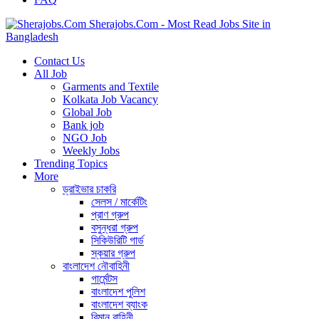
Sherajobs.Com - Most Read Jobs Site in
Bangladesh
Contact Us
All Job
Garments and Textile
Kolkata Job Vacancy
Global Job
Bank job
NGO Job
Weekly Jobs
Trending Topics
More
ড্রাইভার চাকরি
সেলস / মার্কেটিং
প্রাণ গ্রুপ
বসুন্ধরা গ্রুপ
সিকিউরিটি গার্ড
স্কয়ার গ্রুপ
বাংলাদেশ নৌবাহিনী
গার্মেন্টস
বাংলাদেশ পুলিশ
বাংলাদেশ ব্যাংক
বিমান বাহিনী