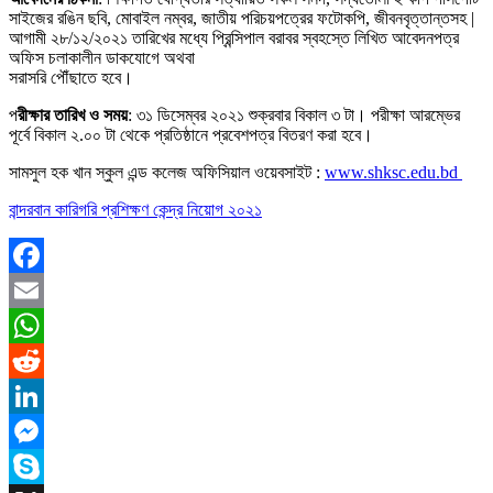
সাইজের রঙিন ছবি, মােবাইল নম্বর, জাতীয় পরিচয়পত্রের ফটোকপি, জীবনবৃত্তান্তসহ |
আগামী ২৮/১২/২০২১ তারিখের মধ্যে প্রিন্সিপাল বরাবর স্বহস্তে লিখিত আবেদনপত্র
অফিস চলাকালীন ডাকযােগে অথবা
সরাসরি পৌঁছাতে হবে।
প
রীক্ষার তারিখ ও সময়
: ৩১ ডিসেম্বর ২০২১ শুক্রবার বিকাল ৩ টা। পরীক্ষা আরম্ভের
পূর্বে বিকাল ২.০০ টা থেকে প্রতিষ্ঠানে প্রবেশপত্র বিতরণ করা হবে।
সামসুল হক খান স্কুল এন্ড কলেজ অফিসিয়াল ওয়েবসাইট :
www.shksc.edu.bd
বান্দরবান কারিগরি প্রশিক্ষণ কেন্দ্র নিয়োগ ২০২১
Facebook
Email
WhatsApp
Reddit
LinkedIn
Messenger