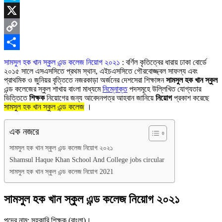
Skype
X
Copy
Link
Share
সামসুল হক খান স্কুল এন্ড কলেজ নিয়োগ ২০২১
: বর্ণিল কৃতিত্বের ধারায় ঢাকা বাের্ডে
২০১৫ সালে এসএসসিতে প্রথম স্থান, এইচএসসিতে গৌরবােজ্জ্বল সাফল্য এবং
প্রাথমিক ও জুনিয়র বৃত্তিতে নজরকাড়া অর্জনের দেশসেরা শিক্ষাঙ্গন
সামসুল হক খান স্কুল
এন্ড কলেজের স্কুল শাখায় বাংলা মাধ্যমে
নিম্নোক্ত
পদসমূহে উল্লিখিত যােগ্যতার
ভিত্তিতে
শিক্ষক
নিয়ােগের জন্য আবেদনপত্র আহবান জানিয়ে
নিয়োগ
প্রকাশ করেছে
সামসুল হক খান স্কুল এন্ড কলেজ
।
এক নজরে
সামসুল হক খান স্কুল এন্ড কলেজ নিয়োগ ২০২১
Shamsul Haque Khan School And College jobs circular
সামসুল হক খান স্কুল এন্ড কলেজ নিয়োগ 2021
সামসুল হক খান স্কুল এন্ড কলেজ নিয়োগ ২০২১
পদের নাম: সহকারি শিক্ষক (বাংলা)।