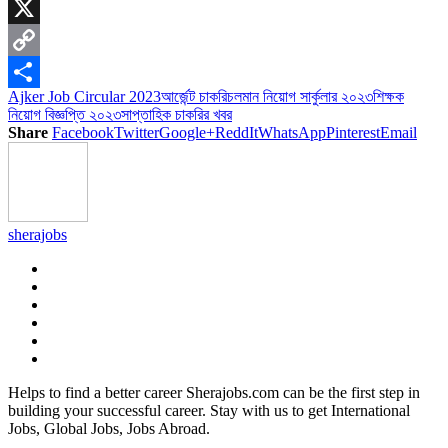
Skype
X
Copy
Ajker Job Circular 2023
আর্জেন্ট চাকরি
চলমান নিয়োগ সার্কুলার ২০২৩
শিক্ষক
Link
Share
নিয়োগ বিজ্ঞপ্তি ২০২৩
সাপ্তাহিক চাকরির খবর
Share
Facebook
Twitter
Google+
ReddIt
WhatsApp
Pinterest
Email
sherajobs
Helps to find a better career Sherajobs.com can be the first step in
building your successful career. Stay with us to get International
Jobs, Global Jobs, Jobs Abroad.