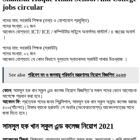
jobs circular
পদের নাম: সহকারি শিক্ষক (তথ্য ও যােগাযােগ প্রযুক্তি)
পদের সংখ্যা: ০২ জন
আবেদন যোগ্যতা: ICT/ ICE / কম্পিউটার সাইন্সে অনার্সসহ মাস্টার্স / ৪ বছরের অনার্স
।
পদের নাম: সহকারি শিক্ষক (স্কাউট)
পদের সংখ্যা: ০২ জন
আবেদন যোগ্যতা: যে কোন বিভাগে নূন্যতম স্নাতকসহ স্কাউট শাখায় উডব্যাজ ।
See also
পরিবেশ বন ও জলবায়ু পরিবর্তন মন্ত্রণালয় নিয়োগ বিজ্ঞপ্তি ২০২৩
বেতন
: সামসুল হক খান স্কুল এন্ড কলেজ নিয়োগ বিজ্ঞপ্তি’র সকল পদের বেতন আলোচনা
সাপেক্ষে প্রধান করা হবে।
আবেদন ফি
: প্রত্যেক পদের জন্য প্রিন্সিপাল, সামসুল হক খান স্কুল অ্যান্ড কলেজ বরাবর
৫০০(পাঁচশত) | টাকার ব্যাংক ড্রাফট/ পে অর্ডার (অফেরতযােগ্য) আবেদনপত্রের সাথে
জমা দিতে হবে।
সামসুল হক খান স্কুল এন্ড কলেজ নিয়োগ 2021
আবেদনের ঠিকনা
: শিক্ষাগত যােগ্যতার সত্যায়িত সকল সনদ, সদ্যতােলা ২ কপি পাসপাের্ট