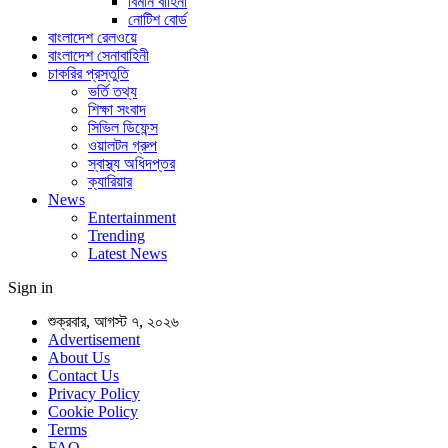
বিমান বাহিনী
নোটিশ বোর্ড
বাংলাদেশ রেলওয়ে
বাংলাদেশ সেনাবাহিনী
চাকরির প্রস্তুতি
ভর্তি তথ্য
শিক্ষা সংবাদ
সিভিল ডিফেন্স
ওয়ালটন গ্রুপ
স্বাস্থ্য অধিদপ্তর
ক্যারিয়ার
News
Entertainment
Trending
Latest News
Sign in
শুক্রবার, আগস্ট ৭, ২০২৬
Advertisement
About Us
Contact Us
Privacy Policy
Cookie Policy
Terms
FAQ