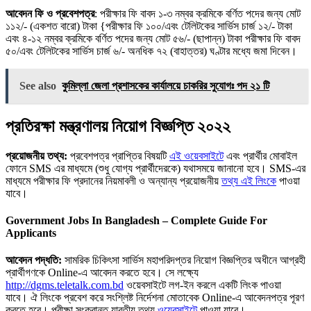
আবেদন ফি ও প্রবেশপত্র
: পরীক্ষার ফি বাবদ ১-৩ নম্বর ক্রমিকে বর্ণিত পদের জন্য মােট
১১২/- (একশত বারাে) টাকা {পরীক্ষার ফি ১০০/এবং টেলিটকের সার্ভিস চার্জ ১২/- টাকা
এবং ৪-১২ নম্বর ক্রমিকে বর্ণিত পদের জন্য মােট ৫৬/- (ছাপান্ন) টাকা পরীক্ষার ফি বাবদ
৫০/এবং টেলিটকের সার্ভিস চার্জ ৬/- অনধিক ৭২ (বাহাত্তর) ঘণ্টার মধ্যে জমা দিবেন।
See also
কুমিল্লা জেলা প্রশাসকের কার্যালয়ে চাকরির সুযোগঃ পদ ২১ টি
প্রতিরক্ষা মন্ত্রণালয় নিয়োগ বিজ্ঞপ্তি ২০২২
প্রয়োজনীয় তথ্য:
প্রবেশপত্র প্রাপ্তির বিষয়টি
এই ওয়েবসাইটে
এবং প্রার্থীর মােবাইল
ফোনে SMS এর মাধ্যমে (শুধু যােগ্য প্রার্থীদেরকে) যথাসময়ে জানানাে হবে। SMS-এর
মাধ্যমে পরীক্ষার ফি প্রদানের নিয়মাবলী ও অন্যান্য প্রয়ােজনীয়
তথ্য এই লিংকে
পাওয়া
যাবে।
Government Jobs In Bangladesh – Complete Guide For
Applicants
আবেদন পদ্ধতি:
সামরিক চিকিৎসা সার্ভিস মহাপরিদপ্তর নিয়োগ বিজ্ঞপ্তির অধীনে আগ্রহী
প্রার্থীগণকে Online-এ আবেদন করতে হবে। সে লক্ষ্যে
http://dgms.teletalk.com.bd
ওয়েবসাইটে লগ-ইন করলে একটি লিংক পাওয়া
যাবে। ঐ লিংকে প্রবেশ করে সংশ্লিষ্ট নির্দেশনা মােতাবেক Online-এ আবেদনপত্র পূরণ
করতে হবে। পরীক্ষা সংক্রান্ত যাবতীয় তথ্য
ওয়েবসাইটে
পাওয়া যাবে।