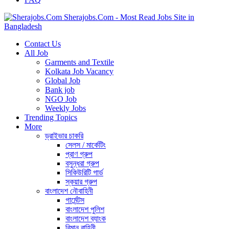
Sherajobs.Com - Most Read Jobs Site in
Bangladesh
Contact Us
All Job
Garments and Textile
Kolkata Job Vacancy
Global Job
Bank job
NGO Job
Weekly Jobs
Trending Topics
More
ড্রাইভার চাকরি
সেলস / মার্কেটিং
প্রাণ গ্রুপ
বসুন্ধরা গ্রুপ
সিকিউরিটি গার্ড
স্কয়ার গ্রুপ
বাংলাদেশ নৌবাহিনী
গার্মেন্টস
বাংলাদেশ পুলিশ
বাংলাদেশ ব্যাংক
বিমান বাহিনী