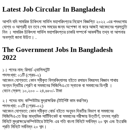
Latest Job Circular In Bangladesh
আপনি যদি সামরিক চিকিৎসা সার্ভিস মহাপরিদপ্তর নিয়োগ বিজ্ঞপ্তি ২০২২ -এর পদগুলোয়
যোগ্য ও আগ্রহী হন তবে শেষ সময়ের জন্য অপেক্ষা না করে আজই আবেদনের প্রস্তুতি
নিন । সামরিক চিকিৎসা সার্ভিস মহাপরিদপ্তর চাকরি সম্পর্কে আকর্ষণীয় তথ্য যা আপনার
অবশ্যই জানা উচিত। .
The Government Jobs In Bangladesh
2022
১। পদের নাম: রিসার্চ এ্যাসিসটেন্ট
পদসংখ্যা: ০১টি (গ্রেড-২)
আবেদন যোগ্যতা: কোন স্বীকৃত বিশ্ববিদ্যালয় হইতে রসায়ন বিষয়সহ বিজ্ঞান শাখায়
অন্যন দ্বিতীয় শ্রেণি বা সমমানের সিজিপিএ-তে স্নাতক বা সমমানের ডিগ্রী ।
বেতন স্কেল: ১০,২০০ – ২৪,৬৮০/- টাকা
২। পদের নাম: কম্পিউটার মুদ্রাক্ষরিক (টাইপিষ্ট কাম করণিক)
পদসংখ্যা: ০২টি (গ্রেড-০২)
আবেদন যোগ্যতা: কোন স্বীকৃত বাের্ড হইতে অন্যূন দ্বিতীয় বিভাগ বা সমমানের
সিজিপিএ-তে উচ্চ মাধ্যমিক সার্টিফিকেট বা সমমানের পরীক্ষায় উত্তীর্ণ, তৎসহ প্রতি
মিনিটে মুদ্রাক্ষরে/কম্পিউটারে টাইপিং এর গতি বাংলা মিনিটে সর্বনিম্ন ২০ শব্দ এবং ইংরেজি
প্রতি মিনিটে সর্বনিম্ন ২০ শব্দ।