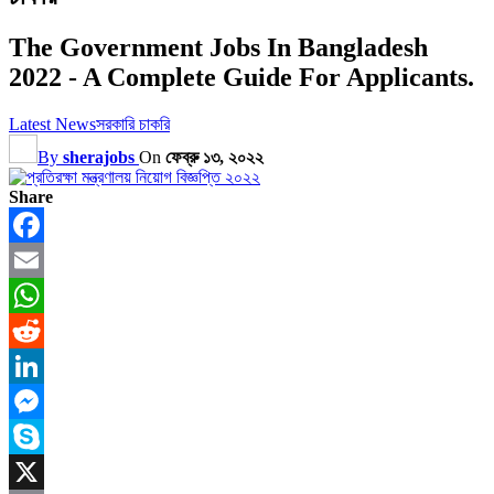
The Government Jobs In Bangladesh
2022 - A Complete Guide For Applicants.
Latest News
সরকারি চাকরি
By
sherajobs
On
ফেব্রু ১৩, ২০২২
Share
Facebook
Email
WhatsApp
Reddit
LinkedIn
Messenger
Skype