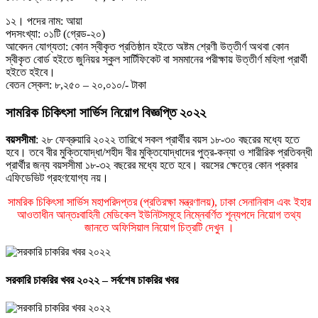
১২। পদের নাম: আয়া
পদসংখ্যা: ০১টি (গ্রেড-২০)
আবেদন যোগ্যতা: কোন স্বীকৃত প্রতিষ্ঠান হইতে অষ্টম শ্রেণী উত্তীর্ণ অথবা কোন
স্বীকৃত বাের্ড হইতে জুনিয়র স্কুল সার্টিফিকেট বা সমমানের পরীক্ষায় উত্তীর্ণ মহিলা প্রার্থী
হইতে হইবে।
বেতন স্কেল: ৮,২৫০ – ২০,০১০/- টাকা
সামরিক চিকিৎসা সার্ভিস নিয়োগ বিজ্ঞপ্তি ২০২২
বয়সসীমা
: ২৮ ফেব্রুয়ারি ২০২২ তারিখে সকল প্রার্থীর বয়স ১৮-৩০ বছরের মধ্যে হতে
হবে। তবে বীর মুক্তিযােদ্ধা/শহীদ বীর মুক্তিযােদ্ধাদের পুত্র-কন্যা ও শারীরিক প্রতিবন্ধী
প্রার্থীর জন্য বয়সসীমা ১৮-৩২ বছরের মধ্যে হতে হবে। বয়সের ক্ষেত্রে কোন প্রকার
এফিডেভিট গ্রহণযােগ্য নয়।
সামরিক চিকিৎসা সার্ভিস মহাপরিদপ্তর (প্রতিরক্ষা মন্ত্রণালয়), ঢাকা সেনানিবাস এবং ইহার
আওতাধীন আন্তঃবাহিনী মেডিকেল ইউনিটসমূহে নিম্নেবর্ণিত শূন্যপদে নিয়োগ তথ্য
জানতে অফিসিয়াল নিয়োগ চিত্রটি দেখুন ।
সরকারি চাকরির খবর ২০২২ – সর্বশেষ চাকরির খবর