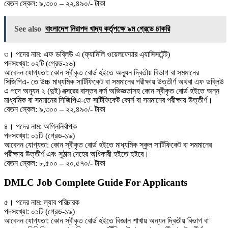
বেতন স্কেল: ৯,৩০০ – ২২,৪৯০/- টাকা
See also
বাংলাদেশ নিরাপদ খাদ্য কর্তৃপক্ষে ৯ম গ্রেডে চাকরি
৩। পদের নাম: এফ ডব্লিউ এ (ফ্যামিলি ওয়েলফেয়ার এ্যাসিসটেন্ট)
পদসংখ্যা: ০২টি (গ্রেড-১৬)
আবেদন যোগ্যতা: কোন স্বীকৃত বাের্ড হইতে অন্যূন দ্বিতীয় বিভাগ বা সমমানের
সিজিপিএ- তে উচ্চ মাধ্যমিক সার্টিফিকেট বা সমমানের পরীক্ষায় উত্তীর্ণ অথবা এফ ডব্লিউ
এ পদে অন্যূন ২ (দুই) বত্সরের বাস্তব কর্ম অভিজ্ঞতাসহ কোন স্বীকৃত বাের্ড হইতে অন্ন
মাধ্যমিক বা সমমানের সিজিপিএ-তে সার্টিফিকেট কোর্স বা সমমানের পরীক্ষায় উত্তীর্ণ।
বেতন স্কেল: ৯,৩০০ – ২২,৪৯০/- টাকা
৪। পদের নাম: অগ্নিনির্বাপক
পদসংখ্যা: ০১টি (গ্রেড-১৯)
আবেদন যোগ্যতা: কোন স্বীকৃত বাের্ড হইতে মাধ্যমিক স্কুল সার্টিফিকেট বা সমমানের
পরীক্ষায় উত্তীর্ণ এবং সুঠাম দেহের অধিকারী হইতে হইবে।
বেতন স্কেল: ৮,৫০০ – ২০,৫৭০/- টাকা
DMLC Job Complete Guide For Applicants
৫। পদের নাম: ল্যাব পরিচারক
পদসংখ্যা: ০১টি (গ্রেড-১৯)
আবেদন যোগ্যতা: কোন স্বীকৃত বাের্ড হইতে বিজ্ঞান শাখায় অন্যন দ্বিতীয় বিভাগ বা