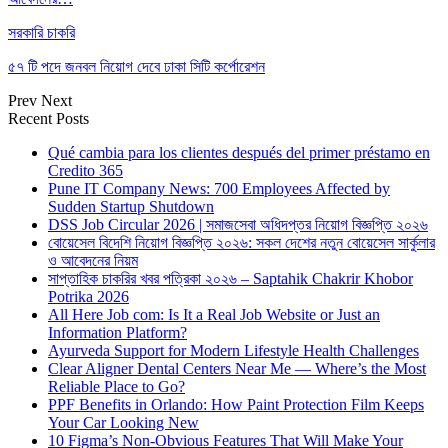
সরকারি চাকরি
৫৭ টি পদে জনবল নিয়োগ দেবে ঢাকা সিটি কর্পোরেশন
Prev
Next
Recent Posts
Qué cambia para los clientes después del primer préstamo en
Credito 365
Pune IT Company News: 700 Employees Affected by
Sudden Startup Shutdown
DSS Job Circular 2026 | সমাজসেবা অধিদপ্তর নিয়োগ বিজ্ঞপ্তি ২০২৬
বোয়েসেল বিদেশি নিয়োগ বিজ্ঞপ্তি ২০২৬: সকল দেশের নতুন বোয়েসেল সার্কুলার
ও আবেদনের নিয়ম
সাপ্তাহিক চাকরির খবর পত্রিকা ২০২৬ – Saptahik Chakrir Khobor
Potrika 2026
All Here Job com: Is It a Real Job Website or Just an
Information Platform?
Ayurveda Support for Modern Lifestyle Health Challenges
Clear Aligner Dental Centers Near Me — Where’s the Most
Reliable Place to Go?
PPF Benefits in Orlando: How Paint Protection Film Keeps
Your Car Looking New
10 Figma’s Non-Obvious Features That Will Make Your