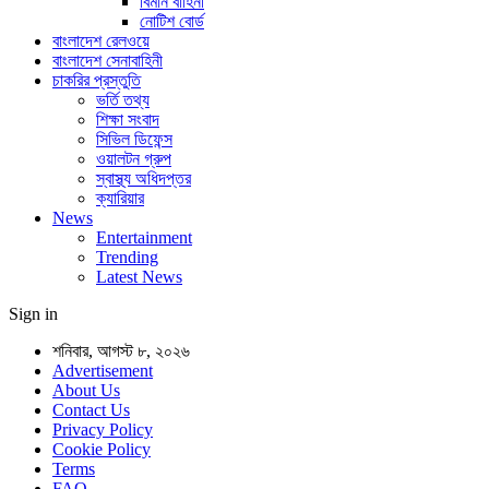
বিমান বাহিনী
নোটিশ বোর্ড
বাংলাদেশ রেলওয়ে
বাংলাদেশ সেনাবাহিনী
চাকরির প্রস্তুতি
ভর্তি তথ্য
শিক্ষা সংবাদ
সিভিল ডিফেন্স
ওয়ালটন গ্রুপ
স্বাস্থ্য অধিদপ্তর
ক্যারিয়ার
News
Entertainment
Trending
Latest News
Sign in
শনিবার, আগস্ট ৮, ২০২৬
Advertisement
About Us
Contact Us
Privacy Policy
Cookie Policy
Terms
FAQ