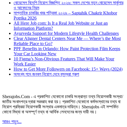
বোয়েসেল বিদেশি নিয়োগ বিজ্ঞপ্তি ২০২৬: সকল দেশের নতুন বোয়েসেল সার্কুলার
ও আবেদনের নিয়ম
সাপ্তাহিক চাকরির খবর পত্রিকা ২০২৬ – Saptahik Chakrir Khobor
Potrika 2026
All Here Job com: Is It a Real Job Website or Just an
Information Platform?
Ayurveda Support for Modern Lifestyle Health Challenges
Clear Aligner Dental Centers Near Me — Where’s the Most
Reliable Place to Go?
PPF Benefits in Orlando: How Paint Protection Film Keeps
Your Car Looking New
10 Figma’s Non-Obvious Features That Will Make Your
Work Easier
How to Get More Followers on Facebook: 15+ Ways (2024)
অসংখ্য পদে জনবল নিয়োগ দেবে বসুন্ধরা গ্রুপ
Sherajobs.Com - এ প্রকাশিত যেকোনো চাকরি সংক্রান্ত তথ্য নিয়োগকারী সংস্থা/
জাতীয় সংবাদপত্র দ্বারা সরবরাহ করা হয়। প্রকাশিত যেকোনো কর্মসংস্থানের তথ্য বা
নিয়োগ প্রক্রিয়া নিয়োগকারী সংস্থার একমাত্র দায়িত্ব। Sherajobs এই সম্পর্কিত
কোনো মিথ্যা বা অসম্পূর্ণ তথ্য বা আর্থিক লেনদেনের জন্য দায়ী নয়।
আরও পড়ুন...