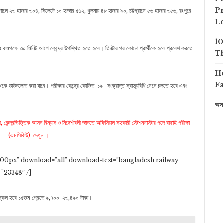
Pr
লে ২৩ হাজার ৩০৪, সিলেটে ১০ হাজার ৫১২, খুলনায় ৪৮ হাজার ৯০, চট্টগ্রামে ৫৬ হাজার ৩৫৬, রংপুরে
L
1
শুরুর কমপক্ষে ৩০ মিনিট আগে কেন্দ্রে উপস্থিত হতে হবে। তিনটার পর কোনো প্রার্থীকে হলে প্রবেশ করতে
Th
H
Fa
ে ডাউনলোড করা যাবে। পরীক্ষার কেন্দ্রে কোভিড-১৯–সংক্রান্ত স্বাস্থ্যবিধি মেনে চলতে হবে এবং
অসং
, কেন্দ্রভিত্তিক আসন বিন্যাস ও নিদের্শাবলী জানতে অফিসিয়াল সহকারী স্টেশনমাস্টার পদে বাছাই পরীক্ষা
(এমসিকিউ) দেখুন ।
00px” download=”all” download-text=”bangladesh railway
”23348″ /]
্কেল হবে ১৫তম গ্রেডে ৯,৭০০-২৩,৪৯০ টাকা।