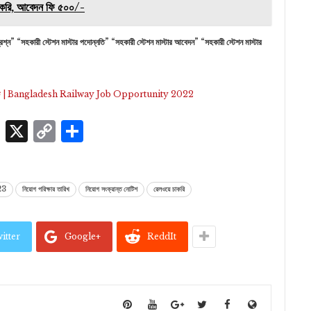
 চাকরি, আবেদন ফি ৫০০/-
র প্রশ্ন” “সহকারী স্টেশন মাস্টার পদোন্নতি” “সহকারী স্টেশন মাস্টার আবেদন” “সহকারী স্টেশন মাস্টার
ংখ্যা ৫৩টি | Bangladesh Railway Job Opportunity 2022
p
edIn
ssenger
Skype
X
Copy
Share
Link
23
নিয়োগ পরিক্ষার তারিখ
নিয়োগ সংক্রান্ত নোটিশ
রেলওয়ে চাকরি
itter
Google+
ReddIt