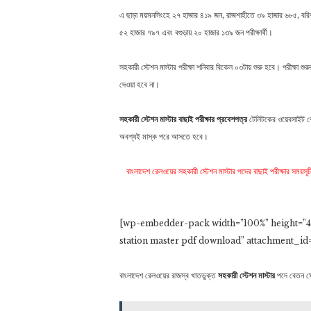
এ ছাড়া ময়মনসিংহে ২৭ হাজার ৪১৯ জন, রাজশাহীতে ৩৯ হাজার ৬৮৫, বরিশা
৫২ হাজার ৭৯৭ এবং বগুড়ায় ২০ হাজার ১৩৯ জন পরীক্ষার্থী।
সহকারী স্টেশন মাস্টার পরীক্ষা শনিবার বিকেল ০৩টায় শুরু হবে। পরীক্ষা 
দেওয়া হবে না।
সহকারী স্টেশন মাস্টার বাছাই পরীক্ষার প্রবেশপত্র
টেলিটকের ওয়েবসাইট থেক
অবশ্যই মাস্ক পরে আসতে হবে।
বাংলাদেশ রেলওয়ের সহকারী স্টেশন মাস্টার পদের বাছাই পরীক্ষার সময়সূচী
[wp-embedder-pack width=”100%” height=”4
station master pdf download” attachment_id=
বাংলাদেশ রেলওয়ের রাজস্ব খাতভুক্ত
সহকারী স্টেশন মাস্টার
পদে বেতন স