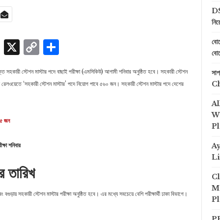
DS
নিয
p
edIn
ssenger
Skype
X
Copy
Share
বোয
বোয
Link
ত সহকারী স্টেশন মাস্টার পদে বাছাই পরীক্ষা (এমসিকিউ) আগামী শনিবার অনুষ্ঠিত হবে। সহকারী স্টেশন
সা
C
েশ রেলওয়েতে ‘সহকারী স্টেশন মাস্টার’ পদে নিয়োগ পাবে ৫৬০ জন। সহকারী স্টেশন মাস্টার পদে দেশের
Al
We
৩৫ জন
Pl
ক্ষা শনিবার
A
Li
ার তারিখ
Cl
Me
ুড়ায় সহকারী স্টেশন মাস্টার পরীক্ষা অনুষ্ঠিত হবে। এর মধ্যে সবচেয়ে বেশি পরীক্ষার্থী ঢাকা বিভাগে।
Pl
PP