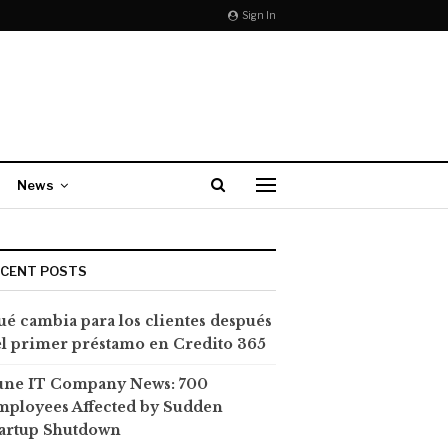
Sign In
News
ECENT POSTS
é cambia para los clientes después
l primer préstamo en Credito 365
une IT Company News: 700
mployees Affected by Sudden
tartup Shutdown