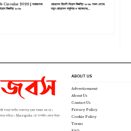
b Circular 2026 | সমাজসেবা
বোয়েসেল বিদেশি নিয়োগ বিজ্ঞপ্তি ২০২৬: সকল দেশের
িয়োগ বিজ্ঞপ্তি ২০২৬
নতুন বোয়েসেল সার্কুলার ও আবেদনের…
ABOUT US
Advertisement
About Us
Contact Us
Privacy Policy
ংস্থা/জাতীয় সংবাদপত্র দ্বারা সরবরাহ করা হয়।
র একমাত্র দায়িত্ব। Sherajobs এই সম্পর্কিত কোনো মিথ্যা
Cookie Policy
Terms
FAQ