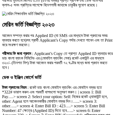
পরীক্ষায় ন্যূনতম জিপিএ ৩.০০ (৫০% নম্বর) প্রাপ্ত প্রশিক্ষণার্থী ডেক অফিসার
ক্লাস-৫ সনদ প্রাপ্তির সাপেক্ষে বিদেশগামী জাহাজে চাকুরীর সুযােগ রয়েছে।
মেরিন ভর্তি বিজ্ঞপ্তি ২০২৩
আবেদন সম্পন্ন করার পর Applied ID (যা SMS এর মাধ্যমে টাকা প্রদানের সময়
ব্যবহার করতে হবে)সহ প্রার্থী Applicant’s Copy পর্দায় দেখতে পাবেন এবং তা Print
করে সংরক্ষণ করবেন।
পরীক্ষার ফি জমা প্রদান
: Applicant’s Copy তে প্রাপ্ত Applied ID ব্যবহার করে
ডাচ বাংলা ব্যাংক লিমিটেড এর (মােবাইল ব্যাংকিং সেবা) রকেট একাউন্ট এর মাধ্যমে
৩২০/- (তিনশত বিশ) টাকা আবেদন করার পরবর্তী ৭২ ঘণ্টার মধ্যে জমা প্রদান করতে
হবে।
ডেক ও ইঞ্জিন কোর্সে ভর্তি
টাকা প্রদানের নিয়ম
: রকেট ডাচ বাংলা মােবাইল ব্যাংকিং এর মােবাইল নম্বর হতে
*322# ডায়াল করুন এবং পরবর্তী ধাপগুলাে অনুসরণ করুন। | screen 1: Bill
Pay….> screen 2: Select your option: Self: নিজের রকেট এ্যাকাউন্ট হলে,
other: Agent হলে আবেদনকারীর মােবাইল নম্বর দিন।…..> screen 3:
other…..> screen 4: Enter Bill ID : 423….> screen 5: Enter Bill
Number: 47 ক্ষেত্রে (Applied ID) দিতে হবে…..> screen 6: Enter