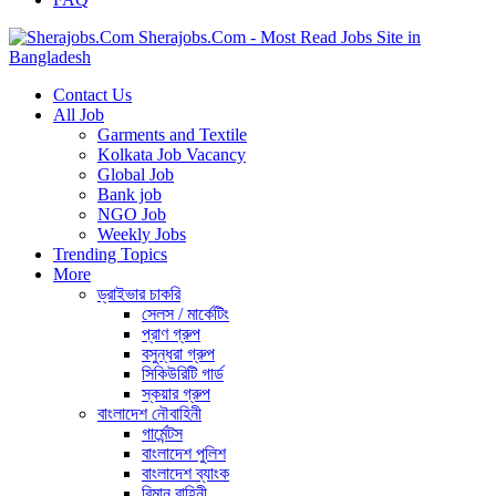
Sherajobs.Com - Most Read Jobs Site in
Bangladesh
Contact Us
All Job
Garments and Textile
Kolkata Job Vacancy
Global Job
Bank job
NGO Job
Weekly Jobs
Trending Topics
More
ড্রাইভার চাকরি
সেলস / মার্কেটিং
প্রাণ গ্রুপ
বসুন্ধরা গ্রুপ
সিকিউরিটি গার্ড
স্কয়ার গ্রুপ
বাংলাদেশ নৌবাহিনী
গার্মেন্টস
বাংলাদেশ পুলিশ
বাংলাদেশ ব্যাংক
বিমান বাহিনী