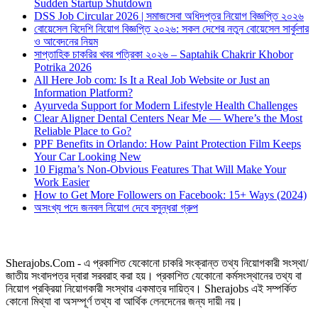
Sudden Startup Shutdown
DSS Job Circular 2026 | সমাজসেবা অধিদপ্তর নিয়োগ বিজ্ঞপ্তি ২০২৬
বোয়েসেল বিদেশি নিয়োগ বিজ্ঞপ্তি ২০২৬: সকল দেশের নতুন বোয়েসেল সার্কুলার
ও আবেদনের নিয়ম
সাপ্তাহিক চাকরির খবর পত্রিকা ২০২৬ – Saptahik Chakrir Khobor
Potrika 2026
All Here Job com: Is It a Real Job Website or Just an
Information Platform?
Ayurveda Support for Modern Lifestyle Health Challenges
Clear Aligner Dental Centers Near Me — Where’s the Most
Reliable Place to Go?
PPF Benefits in Orlando: How Paint Protection Film Keeps
Your Car Looking New
10 Figma’s Non-Obvious Features That Will Make Your
Work Easier
How to Get More Followers on Facebook: 15+ Ways (2024)
অসংখ্য পদে জনবল নিয়োগ দেবে বসুন্ধরা গ্রুপ
Sherajobs.Com - এ প্রকাশিত যেকোনো চাকরি সংক্রান্ত তথ্য নিয়োগকারী সংস্থা/
জাতীয় সংবাদপত্র দ্বারা সরবরাহ করা হয়। প্রকাশিত যেকোনো কর্মসংস্থানের তথ্য বা
নিয়োগ প্রক্রিয়া নিয়োগকারী সংস্থার একমাত্র দায়িত্ব। Sherajobs এই সম্পর্কিত
কোনো মিথ্যা বা অসম্পূর্ণ তথ্য বা আর্থিক লেনদেনের জন্য দায়ী নয়।