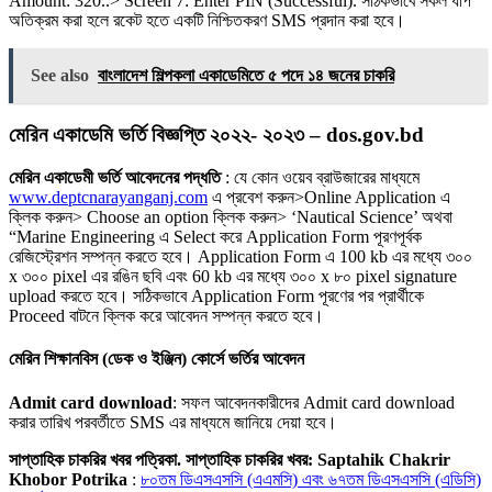
Amount: 320..> Screen 7: Enter PIN (Successful). সঠিকভাবে সকল ধাপ
অতিক্রম করা হলে রকেট হতে একটি নিশ্চিতকরণ SMS প্রদান করা হবে।
See also
বাংলাদেশ শিল্পকলা একাডেমিতে ৫ পদে ১৪ জনের চাকরি
মেরিন একাডেমি ভর্তি বিজ্ঞপ্তি ২০২২- ২০২৩ – dos.gov.bd
মেরিন একাডেমী ভর্তি আবেদনের পদ্ধতি
: যে কোন ওয়েব ব্রাউজারের মাধ্যমে
www.deptcnarayanganj.com
এ প্রবেশ করুন>Online Application এ
ক্লিক করুন> Choose an option ক্লিক করুন> ‘Nautical Science’ অথবা
“Marine Engineering এ Select করে Application Form পূরণপূর্বক
রেজিস্ট্রেশন সম্পন্ন করতে হবে। Application Form এ 100 kb এর মধ্যে ৩০০
x ৩০০ pixel এর রঙিন ছবি এবং 60 kb এর মধ্যে ৩০০ x ৮০ pixel signature
upload করতে হবে। সঠিকভাবে Application Form পূরণের পর প্রার্থীকে
Proceed বাটনে ক্লিক করে আবেদন সম্পন্ন করতে হবে।
মেরিন শিক্ষানবিস (ডেক ও ইঞ্জিন) কোর্সে ভর্তির আবেদন
Admit card download
: সফল আবেদনকারীদের Admit card download
করার তারিখ পরবর্তীতে SMS এর মাধ্যমে জানিয়ে দেয়া হবে।
সাপ্তাহিক চাকরির খবর পত্রিকা. সাপ্তাহিক চাকরির খবর: Saptahik Chakrir
Khobor Potrika
:
৮০তম ডিএসএসসি (এএমসি) এবং ৬৭তম ডিএসএসসি (এডিসি)