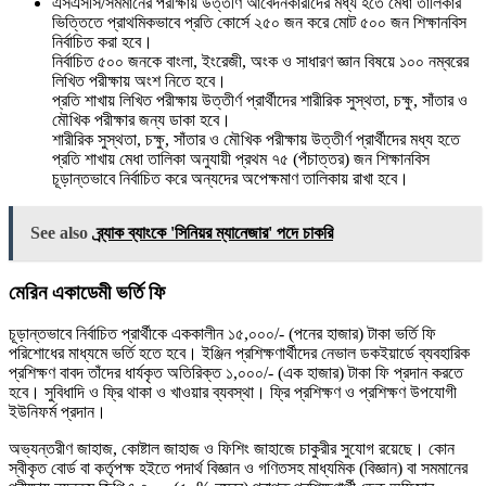
এসএসসি/সমমানের পরীক্ষায় উত্তীর্ণ আবেদনকারীদের মধ্য হতে মেধা তালিকার
ভিত্তিতে প্রাথমিকভাবে প্রতি কোর্সে ২৫০ জন করে মােট ৫০০ জন শিক্ষানবিস
নির্বাচিত করা হবে।
নির্বাচিত ৫০০ জনকে বাংলা, ইংরেজী, অংক ও সাধারণ জ্ঞান বিষয়ে ১০০ নম্বরের
লিখিত পরীক্ষায় অংশ নিতে হবে।
প্রতি শাখায় লিখিত পরীক্ষায় উত্তীর্ণ প্রার্থীদের শারীরিক সুস্থতা, চক্ষু, সাঁতার ও
মৌখিক পরীক্ষার জন্য ডাকা হবে।
শারীরিক সুস্থতা, চক্ষু, সাঁতার ও মৌখিক পরীক্ষায় উত্তীর্ণ প্রার্থীদের মধ্য হতে
প্রতি শাখায় মেধা তালিকা অনুযায়ী প্রথম ৭৫ (পঁচাত্তর) জন শিক্ষানবিস
চূড়ান্তভাবে নির্বাচিত করে অন্যদের অপেক্ষমাণ তালিকায় রাখা হবে।
See also
ব্র্যাক ব্যাংকে 'সিনিয়র ম্যানেজার' পদে চাকরি
মেরিন একাডেমী ভর্তি ফি
চূড়ান্তভাবে নির্বাচিত প্রার্থীকে এককালীন ১৫,০০০/- (পনের হাজার) টাকা ভর্তি ফি
পরিশােধের মাধ্যমে ভর্তি হতে হবে। ইঞ্জিন প্রশিক্ষণার্থীদের নেভাল ডকইয়ার্ডে ব্যবহারিক
প্রশিক্ষণ বাবদ তাঁদের ধার্যকৃত অতিরিক্ত ১,০০০/- (এক হাজার) টাকা ফি প্রদান করতে
হবে। সুবিধাদি ও ফ্রি থাকা ও খাওয়ার ব্যবস্থা। ফ্রি প্রশিক্ষণ ও প্রশিক্ষণ উপযােগী
ইউনিফর্ম প্রদান।
অভ্যন্তরীণ জাহাজ, কোষ্টাল জাহাজ ও ফিশিং জাহাজে চাকুরীর সুযােগ রয়েছে। কোন
স্বীকৃত বাের্ড বা কর্তৃপক্ষ হইতে পদার্থ বিজ্ঞান ও গণিতসহ মাধ্যমিক (বিজ্ঞান) বা সমমানের