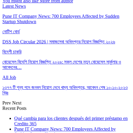
You might also like
More from author
Latest News
Pune IT Company News: 700 Employees Affected by Sudden
Startup Shutdown
নোটিশ বোর্ড
DSS Job Circular 2026 | সমাজসেবা অধিদপ্তর নিয়োগ বিজ্ঞপ্তি ২০২৬
বিদেশী চাকরি
বোয়েসেল বিদেশি নিয়োগ বিজ্ঞপ্তি ২০২৬: সকল দেশের নতুন বোয়েসেল সার্কুলার ও
আবেদনের…
All Job
১৩৭৭ টি শূন্য পদে জনবল নিয়োগ দেবে খাদ্য অধিদপ্তর, আবেদন শেষ ১০-১০-২০২৩
খ্রিঃ
Prev
Next
Recent Posts
Qué cambia para los clientes después del primer préstamo en
Credito 365
Pune IT Company News: 700 Employees Affected by