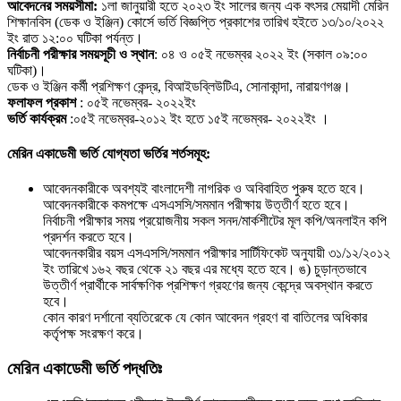
আবেদনের সময়সীমা:
১লা জানুয়ারী হতে ২০২৩ ইং সালের জন্য এক বৎসর মেয়াদী মেরিন
শিক্ষানবিস (ডেক ও ইঞ্জিন) কোর্সে ভর্তি বিজ্ঞপ্তি প্রকাশের তারিখ হইতে ১৩/১০/২০২২
ইং রাত ১২:০০ ঘটিকা পর্যন্ত।
নির্বাচনী পরীক্ষার সময়সূচী ও স্থান
: ০৪ ও ০৫ই নভেম্বর ২০২২ ইং (সকাল ০৯:০০
ঘটিকা)।
ডেক ও ইঞ্জিন কর্মী প্রশিক্ষণ কেন্দ্র, বিআইডব্লিউটিএ, সােনাকান্দা, নারায়ণগঞ্জ।
ফলাফল প্রকাশ
: ০৫ই নভেম্বর- ২০২২ইং
ভর্তি কার্যক্রম
:০৫ই নভেম্বর-২০১২ ইং হতে ১৫ই নভেম্বর- ২০২২ইং ।
মেরিন একাডেমী ভর্তি যোগ্যতা ভর্তির শর্তসমূহ:
আবেদনকারীকে অবশ্যই বাংলাদেশী নাগরিক ও অবিবাহিত পুরুষ হতে হবে।
আবেদনকারীকে কমপক্ষে এসএসসি/সমমান পরীক্ষায় উত্তীর্ণ হতে হবে।
নির্বাচনী পরীক্ষার সময় প্রয়ােজনীয় সকল সনদ/মার্কশীটের মূল কপি/অনলাইন কপি
প্রদর্শন করতে হবে।
আবেদনকারীর বয়স এসএসসি/সমমান পরীক্ষার সার্টিফিকেট অনুযায়ী ৩১/১২/২০১২
ইং তারিখে ১৬২ বছর থেকে ২১ বছর এর মধ্যে হতে হবে। ঙ) চুড়ান্তভাবে
উত্তীর্ণ প্রার্থীকে সার্বক্ষণিক প্রশিক্ষণ গ্রহণের জন্য কেন্দ্রে অবস্থান করতে
হবে।
কোন কারণ দর্শানাে ব্যতিরেকে যে কোন আবেদন গ্রহণ বা বাতিলের অধিকার
কর্তৃপক্ষ সংরক্ষণ করে।
মেরিন একাডেমী ভর্তি পদ্ধতিঃ