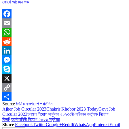
কোর্সে আবেদন শুরু
Facebook
Email
WhatsApp
Reddit
LinkedIn
Messenger
Skype
X
Copy
Source
দৈনিক বাংলাদেশ প্রতিদিন
Link
Share
Ajker Job Circular 2023
Chakrir Khobor 2023 Today
Govt Job
Circular 2023
চলমান নিয়োগ সার্কুলার ২০২৩
নৌ-পরিবহন কর্তৃপক্ষ নিয়োগ
বিজ্ঞপ্তি
নৌবাহিনী নিয়োগ ২০২৩ সার্কুলার
Share
Facebook
Twitter
Google+
ReddIt
WhatsApp
Pinterest
Email