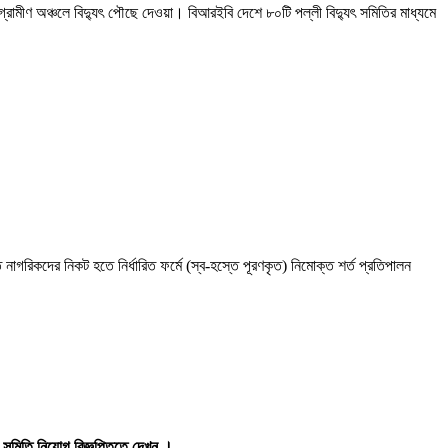
গ্রামীণ অঞ্চলে বিদ্যুৎ পৌছে দেওয়া। বিআরইবি দেশে ৮০টি পল্লী বিদ্যুৎ সমিতির মাধ্যমে
ত নাগরিকদের নিকট হতে নির্ধারিত ফর্মে (স্ব-হস্তে পূরণকৃত) নিমােক্ত শর্ত প্রতিপালন
ৎ সমিতি নিয়োগ বিজ্ঞপ্তিতে দেখুন ।