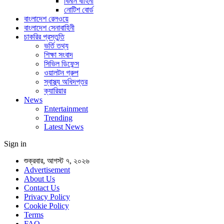
বিমান বাহিনী
নোটিশ বোর্ড
বাংলাদেশ রেলওয়ে
বাংলাদেশ সেনাবাহিনী
চাকরির প্রস্তুতি
ভর্তি তথ্য
শিক্ষা সংবাদ
সিভিল ডিফেন্স
ওয়ালটন গ্রুপ
স্বাস্থ্য অধিদপ্তর
ক্যারিয়ার
News
Entertainment
Trending
Latest News
Sign in
শুক্রবার, আগস্ট ৭, ২০২৬
Advertisement
About Us
Contact Us
Privacy Policy
Cookie Policy
Terms
FAQ