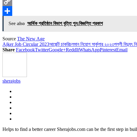
X
Copy
Link
Share
See also
আর্থিক প্রতিষ্ঠান বিভাগ বৃত্তি পুন:বিজ্ঞপ্তি প্রকাশ
Source
The New Age
Ajker Job Circular 2023
আর্জেন্ট চাকরি
চলমান নিয়োগ সার্কুলার ২০২৩
পল্লী বিদ্যুৎ নি
Share
Facebook
Twitter
Google+
ReddIt
WhatsApp
Pinterest
Email
sherajobs
Helps to find a better career Sherajobs.com can be the first step in bu