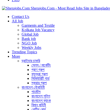
Sherajobs.Com - Most Read Jobs Site in Banglade
Contact Us
All Job
Garments and Textile
Kolkata Job Vacancy
Global Job
Bank job
NGO Job
Weekly Jobs
Trending Topics
More
ড্রাইভার চাকরি
সেলস / মার্কেটিং
প্রাণ গ্রুপ
বসুন্ধরা গ্রুপ
সিকিউরিটি গার্ড
স্কয়ার গ্রুপ
বাংলাদেশ নৌবাহিনী
গার্মেন্টস
বাংলাদেশ পুলিশ
বাংলাদেশ ব্যাংক
বিমান বাহিনী
নোটিশ বোর্ড