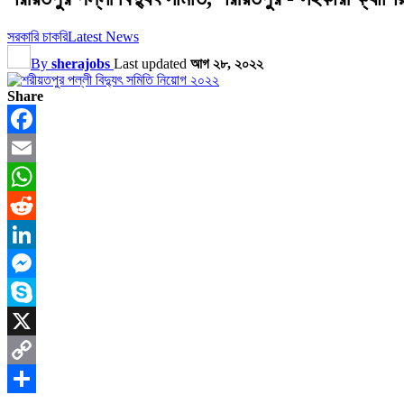
সরকারি চাকরি
Latest News
By
sherajobs
Last updated
আগ ২৮, ২০২২
Share
Facebook
Email
WhatsApp
Reddit
LinkedIn
Messenger
Skype
X
Copy