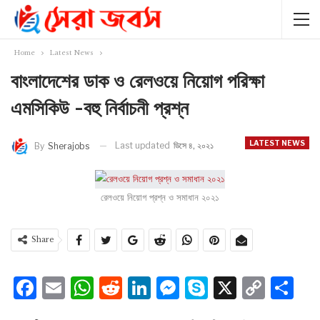
Home
Latest News
বাংলাদেশের ডাক ও রেলওয়ে নিয়োগ পরিক্ষা
এমসিকিউ -বহু নির্বাচনী প্রশ্ন
LATEST NEWS
Last updated
ডিসে ৪, ২০২১
By
Sherajobs
রেলওয়ে নিয়োগ প্রশ্ন ও সমাধান ২০২১
Share
Facebook
Email
WhatsApp
Reddit
LinkedIn
Messenger
Skype
X
Cop
S
Lin