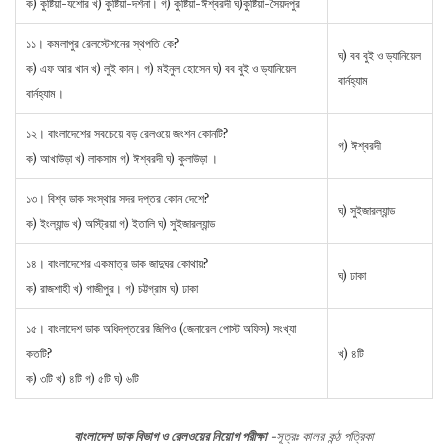
ক) কুষ্টিয়া-যশাের খ) কুষ্টিয়া-দর্শনা। গ) কুষ্টিয়া-ঈশ্বরদী ঘ)কুষ্টিয়া-সৈয়দপুর
১১। কমলাপুর রেলস্টেশনের স্থপতি কে?
ঘ) বব বুই ও ড্যানিয়েল
ক) এফ আর খান খ) লুই কান। গ) মইনুল হােসেন ঘ) বব বুই ও ড্যানিয়েল
বার্নহ্যাম
বার্নহ্যাম।
১২। বাংলাদেশের সবচেয়ে বড় রেলওয়ে জংশন কোনটি?
গ) ঈশ্বরদী
ক) আখাউড়া খ) লাকসাম গ) ঈশ্বরদী ঘ) কুলাউড়া ।
১৩। বিশ্ব ডাক সংস্থার সদর দপ্তর কোন দেশে?
ঘ) সুইজারল্যান্ড
ক) ইংল্যান্ড খ) অস্ট্রিয়া গ) ইতালি ঘ) সুইজারল্যান্ড
১৪। বাংলাদেশের একমাত্র ডাক জাদুঘর কোথায়?
ঘ) ঢাকা
ক) রাজশাহী খ) গাজীপুর। গ) চট্টগ্রাম ঘ) ঢাকা
১৫। বাংলাদেশ ডাক অধিদপ্তরের জিপিও (জেনারেল পােস্ট অফিস) সংখ্যা
কতটি?
খ) ৪টি
ক) ৩টি খ) ৪টি গ) ৫টি ঘ) ৬টি
বাংলাদেশ ডাক বিভাগ ও রেলওয়ের নিয়ােগ পরীক্ষা
-সূত্রঃ কালর কন্ঠ পত্রিকা