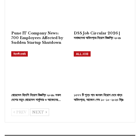
Pune IT Company News:
DSS Job Circular 2026 |
700 Employees Affected by
সমাজসেবা অধিদপ্তর নিয়োগ বিজ্ঞপ্তি ২০২৬
Sudden Startup Shutdown
বিদেশী চাকরি
ALL JOB
বোয়েসেল বিদেশি নিয়োগ বিজ্ঞপ্তি ২০২৬: সকল
১৩৭৭ টি শূন্য পদে জনবল নিয়োগ দেবে খাদ্য
দেশের নতুন বোয়েসেল সার্কুলার ও আবেদনের…
অধিদপ্তর, আবেদন শেষ ১০-১০-২০২৩ খ্রিঃ
PREV
NEXT