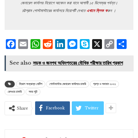
জেনারেল কার্যালয় নিয়োগে আবেদন করা যাবে আগামী ১৫ ডিসেম্বর পর্যন্ত।
চট্টগ্রাম পোস্টমাস্টারের কার্যালয়ে নিয়োগটি দেখতে
এখানে ক্লিক ক
রুন ।
Facebook
Email
WhatsApp
Reddit
LinkedIn
Messenger
Skype
X
Cop
S
Lin
See also
সড়ক ও জনপথ অধিদপ্তরের মৌখিক পরীক্ষার তারিখ প্রকাশ
নিয়োগ সংক্রান্ত নোটিশ
পোস্টমাস্টার জেনারেল কার্যালয়ে চাকরি
প্রশ্ন ও সমাধান ২০২২
রেলওয়ে চাকরি
সময় সূচি
Facebook
Twitter
Share