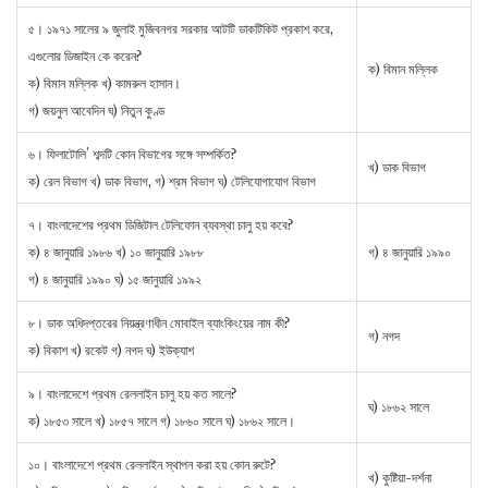
৫। ১৯৭১ সালের ৯ জুলাই মুজিবনগর সরকার আটটি ডাকটিকিট প্রকাশ করে,
এগুলাের ডিজাইন কে করেন?
ক) বিমান মল্লিক
ক) বিমান মল্লিক খ) কামরুল হাসান।
গ) জয়নুল আবেদিন ঘ) নিতুন কুণ্ড
৬। ফিলাটোলি’ শব্দটি কোন বিভাগের সঙ্গে সম্পর্কিত?
খ) ডাক বিভাগ
ক) রেল বিভাগ খ) ডাক বিভাগ, গ) শ্রম বিভাগ ঘ) টেলিযােগাযােগ বিভাগ
৭। বাংলাদেশের প্রথম ডিজিটাল টেলিফোন ব্যবস্থা চালু হয় কবে?
ক) ৪ জানুয়ারি ১৯৮৬ খ) ১০ জানুয়ারি ১৯৮৮
গ) ৪ জানুয়ারি ১৯৯০
গ) ৪ জানুয়ারি ১৯৯০ ঘ) ১৫ জানুয়ারি ১৯৯২
৮। ডাক অধিদপ্তরের নিয়ন্ত্রণাধীন মােবাইল ব্যাংকিংয়ের নাম কী?
গ) নগদ
ক) বিকাশ খ) রকেট গ) নগদ ঘ) ইউক্যাশ
৯। বাংলাদেশে প্রথম রেললাইন চালু হয় কত সালে?
ঘ) ১৮৬২ সালে
ক) ১৮৫৩ সালে খ) ১৮৫৭ সালে গ) ১৮৬০ সালে ঘ) ১৮৬২ সালে।
১০। বাংলাদেশে প্রথম রেললাইন স্থাপন করা হয় কোন রুটে?
খ) কুষ্টিয়া-দর্শনা