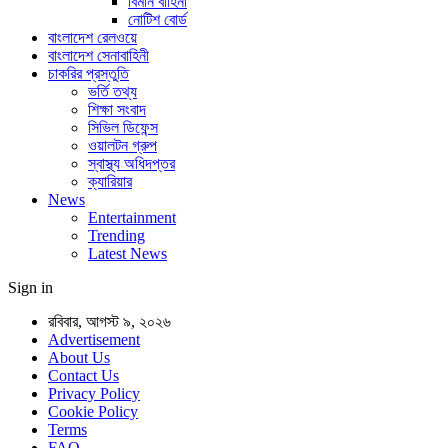
বিমান বাহিনী
নোটিশ বোর্ড
বাংলাদেশ রেলওয়ে
বাংলাদেশ সেনাবাহিনী
চাকরির প্রস্তুতি
ভর্তি তথ্য
শিক্ষা সংবাদ
সিভিল ডিফেন্স
ওয়ালটন গ্রুপ
স্বাস্থ্য অধিদপ্তর
ক্যারিয়ার
News
Entertainment
Trending
Latest News
Sign in
রবিবার, আগস্ট ৯, ২০২৬
Advertisement
About Us
Contact Us
Privacy Policy
Cookie Policy
Terms
FAQ