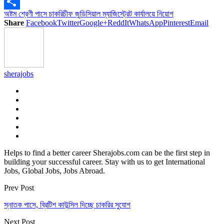
Copy
অষ্টম শ্রেণী পাসে চাকরি
চীফ জুডিসিয়াল ম্যাজিস্ট্রেট কার্যালয়ে নিয়ােগ
Link
Share
Share
Facebook
Twitter
Google+
ReddIt
WhatsApp
Pinterest
Email
sherajobs
Helps to find a better career Sherajobs.com can be the first step in
building your successful career. Stay with us to get International
Jobs, Global Jobs, Jobs Abroad.
Prev Post
স্নাতক পাসে, ব্রিটিশ কাউন্সিল দিচ্ছে চাকরির সুযোগ
Next Post