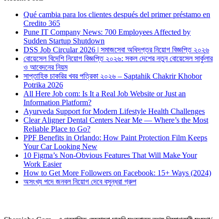
Qué cambia para los clientes después del primer préstamo en
Credito 365
Pune IT Company News: 700 Employees Affected by
Sudden Startup Shutdown
DSS Job Circular 2026 | সমাজসেবা অধিদপ্তর নিয়োগ বিজ্ঞপ্তি ২০২৬
বোয়েসেল বিদেশি নিয়োগ বিজ্ঞপ্তি ২০২৬: সকল দেশের নতুন বোয়েসেল সার্কুলার
ও আবেদনের নিয়ম
সাপ্তাহিক চাকরির খবর পত্রিকা ২০২৬ – Saptahik Chakrir Khobor
Potrika 2026
All Here Job com: Is It a Real Job Website or Just an
Information Platform?
Ayurveda Support for Modern Lifestyle Health Challenges
Clear Aligner Dental Centers Near Me — Where’s the Most
Reliable Place to Go?
PPF Benefits in Orlando: How Paint Protection Film Keeps
Your Car Looking New
10 Figma’s Non-Obvious Features That Will Make Your
Work Easier
How to Get More Followers on Facebook: 15+ Ways (2024)
অসংখ্য পদে জনবল নিয়োগ দেবে বসুন্ধরা গ্রুপ