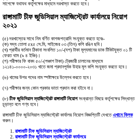
সাপেক্ষে যথাযথ কর্তৃপক্ষের মাধ্যমে দরখাস্ত করতে হবে।
রাঙ্গামাটি চীফ জুডিসিয়াল ম্যাজিস্ট্রেট কার্যালয়ে নিয়ােগ
২০২১
(৫) দরখাস্তের সাথে নিম বর্ণিত কাগজপত্রাদি সংযুক্ত করতে হবেঃ-
(ক) সদ্য তােলা ৫x৫ সে.মি, সাইজের ০৩ (তিন) কপি রঙিন ছবি।
(খ) প্রার্থীর বর্তমান ঠিকানা সংবলিত ১০/-(দশ) টাকা মূল্যমানের ডাক টিকিটযুক্ত ০১ টি
ফেরত থাম (৯ ৪ ইঞ্চি)।
(গ) পরীক্ষার ফি বাবদ ৫০/-(পঞ্চাশ টাকা) ট্রেজারী চালানের মাধ্যমে
১২১৪১-০০০০-২০৩১ খাতে জমা প্রদানপূর্বক উহার মূল কপি সংযুক্ত করতে হবে।
(৬) খামের উপর পদের নাম স্পষ্টাক্ষরে উল্লেখ করতে হবে।
(৭) পরীক্ষার জন্য কোন প্রকার ভাতা প্রদান করা হইবে না।
(৮)
চীফ জুডিসিয়াল ম্যাজিস্ট্রেট রাঙ্গামাটি নিয়ােগ
সংক্রান্ত বিষয়ে কর্তৃপক্ষের সিদ্ধান্ত
চূড়ান্ত বলে গণ্য হবে।
রাঙ্গামাটি চীফ জুডিসিয়াল ম্যাজিস্ট্রেট কার্যালয় নিয়ােগ বিজ্ঞপ্তিটি দেখতে
এখানে ক্লিক
করুন।
রাঙ্গামাটি চীফ জুডিসিয়াল ম্যাজিস্ট্রেট
রাঙ্গামাটি চীফ জুডিসিয়াল ম্যাজিস্ট্রেট কার্যালয়ে