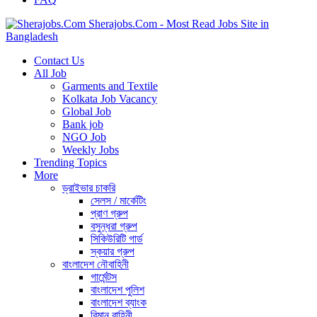
Sherajobs.Com - Most Read Jobs Site in
Bangladesh
Contact Us
All Job
Garments and Textile
Kolkata Job Vacancy
Global Job
Bank job
NGO Job
Weekly Jobs
Trending Topics
More
ড্রাইভার চাকরি
সেলস / মার্কেটিং
প্রাণ গ্রুপ
বসুন্ধরা গ্রুপ
সিকিউরিটি গার্ড
স্কয়ার গ্রুপ
বাংলাদেশ নৌবাহিনী
গার্মেন্টস
বাংলাদেশ পুলিশ
বাংলাদেশ ব্যাংক
বিমান বাহিনী