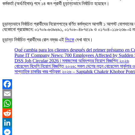
কর্মকর্তা (অর্থ/হিসাব) পদে ১৪ জন প্রার্থী চূড়ান্তভাবে নির্বাচিত হয়েছেন।
চূড়ান্তভাবে নির্বাচিত প্রার্থীদের নিয়োগপত্রে বর্ণিত কর্মস্থলে আগামী ১ আগস্ট যোগদান
যেকোনো প্রয়োজনে: ০১৭০৯-৬৩৯৬৯১, ০১৭০৮–৪৮৭৫১৯ ও ০১৭০৪–১১৮২৩৬–এ নম্ব
চূড়ান্ত নির্বাচিত প্রার্থীদের রোল নম্বর এই
লিংকে
দেখা যাবে।
Qué cambia para los clientes después del primer préstamo en C
Pune IT Company News: 700 Employees Affected by Sudden 
DSS Job Circular 2026 | সমাজসেবা অধিদপ্তর নিয়োগ বিজ্ঞপ্তি ২০২৬
বোয়েসেল বিদেশি নিয়োগ বিজ্ঞপ্তি ২০২৬: সকল দেশের নতুন বোয়েসেল সার্কুলার
সাপ্তাহিক চাকরির খবর পত্রিকা ২০২৬ – Saptahik Chakrir Khobor Potr
Facebook
Email
WhatsApp
Reddit
LinkedIn