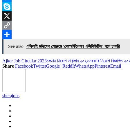
Messenger
Skype
X
Copy
Link
Share
See also
এসিআই মটরসের শোরুমে 'কোঅর্ডিনেশন এক্সিকিউটিভ' পদে চাকরি
Ajker Job Circular 2023
চলমান নিয়োগ সার্কুলার ২০২৩
সরকারি নিয়োগ বিজ্ঞপ্তি ২
Share
Facebook
Twitter
Google+
ReddIt
WhatsApp
Pinterest
Email
sherajobs