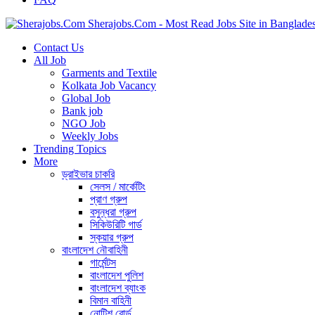
Sherajobs.Com - Most Read Jobs Site in Banglade
Contact Us
All Job
Garments and Textile
Kolkata Job Vacancy
Global Job
Bank job
NGO Job
Weekly Jobs
Trending Topics
More
ড্রাইভার চাকরি
সেলস / মার্কেটিং
প্রাণ গ্রুপ
বসুন্ধরা গ্রুপ
সিকিউরিটি গার্ড
স্কয়ার গ্রুপ
বাংলাদেশ নৌবাহিনী
গার্মেন্টস
বাংলাদেশ পুলিশ
বাংলাদেশ ব্যাংক
বিমান বাহিনী
নোটিশ বোর্ড