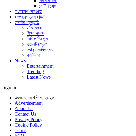
বিমান বাহিনী
নোটিশ বোর্ড
বাংলাদেশ রেলওয়ে
বাংলাদেশ সেনাবাহিনী
চাকরির প্রস্তুতি
ভর্তি তথ্য
শিক্ষা সংবাদ
সিভিল ডিফেন্স
ওয়ালটন গ্রুপ
স্বাস্থ্য অধিদপ্তর
ক্যারিয়ার
News
Entertainment
Trending
Latest News
Sign in
শুক্রবার, আগস্ট ৭, ২০২৬
Advertisement
About Us
Contact Us
Privacy Policy
Cookie Policy
Terms
FAQ