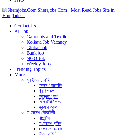
Sherajobs.Com - Most Read Jobs Site in
Bangladesh
Contact Us
All Job
Garments and Textile
Kolkata Job Vacancy
Global Job
Bank job
NGO Job
Weekly Jobs
Trending Topics
More
ড্রাইভার চাকরি
সেলস / মার্কেটিং
প্রাণ গ্রুপ
বসুন্ধরা গ্রুপ
সিকিউরিটি গার্ড
স্কয়ার গ্রুপ
বাংলাদেশ নৌবাহিনী
গার্মেন্টস
বাংলাদেশ পুলিশ
বাংলাদেশ ব্যাংক
বিমান বাহিনী