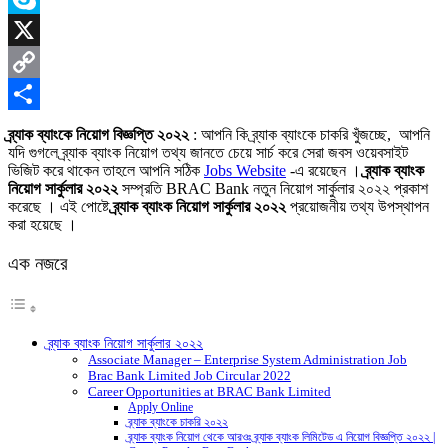
Skype
X
Copy
Link
Share
ব্র্যাক ব্যাংকে নিয়োগ বিজ্ঞপ্তি ২০২২
: আপনি কি ব্র্যাক ব্যাংকে চাকরি খুঁজচ্ছে, আপনি
যদি গুগলে ব্র্যাক ব্যাংক নিয়োগ তথ্য জানতে চেয়ে সার্চ করে সেরা জবস ওয়েবসাইট
ভিজিট করে থাকেন তাহলে আপনি সঠিক
Jobs Website
-এ রয়েছেন ।
ব্র্যাক ব্যাংক
নিয়োগ সার্কুলার ২০২২
সম্প্রতি BRAC Bank নতুন নিয়োগ সার্কুলার ২০২২ প্রকাশ
করেছে । এই পোষ্টে
ব্র্যাক ব্যাংক নিয়োগ সার্কুলার ২০২২
প্রয়োজনীয় তথ্য উপস্থাপন
করা হয়েছে ।
এক নজরে
ব্র্যাক ব্যাংক নিয়োগ সার্কুলার ২০২২
Associate Manager – Enterprise System Administration Job
Brac Bank Limited Job Circular 2022
Career Opportunities at BRAC Bank Limited
Apply Online
ব্র্যাক ব্যাংকে চাকরি ২০২২
ব্র্যাক ব্যাংক নিয়োগ থেকে আরওঃ ব্র্যাক ব্যাংক লিমিটেড এ নিয়োগ বিজ্ঞপ্তি ২০২২ |