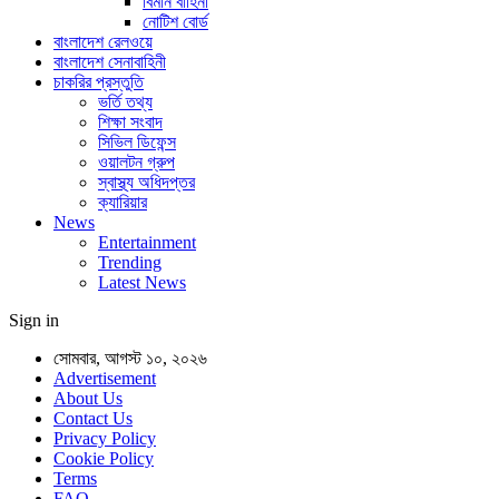
বিমান বাহিনী
নোটিশ বোর্ড
বাংলাদেশ রেলওয়ে
বাংলাদেশ সেনাবাহিনী
চাকরির প্রস্তুতি
ভর্তি তথ্য
শিক্ষা সংবাদ
সিভিল ডিফেন্স
ওয়ালটন গ্রুপ
স্বাস্থ্য অধিদপ্তর
ক্যারিয়ার
News
Entertainment
Trending
Latest News
Sign in
সোমবার, আগস্ট ১০, ২০২৬
Advertisement
About Us
Contact Us
Privacy Policy
Cookie Policy
Terms
FAQ