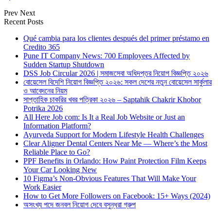
Prev
Next
Recent Posts
Qué cambia para los clientes después del primer préstamo en
Credito 365
Pune IT Company News: 700 Employees Affected by
Sudden Startup Shutdown
DSS Job Circular 2026 | সমাজসেবা অধিদপ্তর নিয়োগ বিজ্ঞপ্তি ২০২৬
বোয়েসেল বিদেশি নিয়োগ বিজ্ঞপ্তি ২০২৬: সকল দেশের নতুন বোয়েসেল সার্কুলার
ও আবেদনের নিয়ম
সাপ্তাহিক চাকরির খবর পত্রিকা ২০২৬ – Saptahik Chakrir Khobor
Potrika 2026
All Here Job com: Is It a Real Job Website or Just an
Information Platform?
Ayurveda Support for Modern Lifestyle Health Challenges
Clear Aligner Dental Centers Near Me — Where’s the Most
Reliable Place to Go?
PPF Benefits in Orlando: How Paint Protection Film Keeps
Your Car Looking New
10 Figma’s Non-Obvious Features That Will Make Your
Work Easier
How to Get More Followers on Facebook: 15+ Ways (2024)
অসংখ্য পদে জনবল নিয়োগ দেবে বসুন্ধরা গ্রুপ