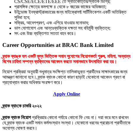
CS/CSE/ECE/ETE/EEE তে স্নাতকোত্তর/স্নাতক ডিগ্রি;
প্রাসঙ্গিক ক্ষেত্রে কমপক্ষে ৪ থেকে ৮ বছরের কাজের অভিজ্ঞতা;
উইন্ডোজ ইনফ্রাস্ট্রাকচারের জন্য মাইক্রোসফ্ট সার্টিফিকেশন একটি অতিরিক্ত
সুবিধা হবে;
সক্রিয়, আবেগপ্রবণ, এবং এগিয়ে যাওয়ার মনোভাব;
ভাল যোগাযোগ এবং আন্তঃব্যক্তিক দক্ষতা সহ বহির্মুখী ব্যক্তিত্ব;
সৎ এবং উচ্চ ব্যক্তিগত সততা বহন করে।
Career Opportunities at BRAC Bank Limited
ব্র্যাক ব্যাঙ্ক হল একটি মূল্য ভিত্তিক সমান সুযোগের নিয়োগকর্তা পুরুষ, মহিলা, অন্যান্য
বিশেষ চাহিদা সম্পন্ন ব্যক্তিদের আবেদন করতে সমানভাবে উৎসাহিত করা হয়।
নিয়োগ প্রক্রিয়া অনুযায়ী শুধুমাত্র সংক্ষিপ্ত তালিকাভুক্ত প্রার্থীদের সাক্ষাৎকারের জন্য
আমন্ত্রণ জানানো হবে।
ব্র্যাক ব্যাংক কোনো কারণ ছাড়াই যেকোনো আবেদন গ্রহণ বা
প্রত্যাখ্যান করার অধিকার সংরক্ষণ করে।
Apply Online
ব্র্যাক ব্যাংকে চাকরি ২০২২
ব্র্যাক ব্যাংক নি
য়োগ
প্রক্রিয়ার কোনো পর্যায়ে কোনো ফি নেয় না।
দয়া করে মনে রাখবেন
যে ব্র্যাক ব্যাংক একটি সমান কর্মসংস্থান সংস্থা। যেকোনো ধরনের প্ররোচনা প্রার্থীতাকে
অযোগ্য ঘোষণা করবে।