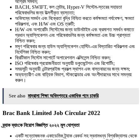
অগ্রিম সমর্থন;
BACH, SWIFT, কল সেন্টার, Hyper-V সিস্টেম-স্তরের সহায়তা
পরিষেবাগুলির জন্য উত্সর্গীকৃত ব্যস্ততা;
অবিলম্বে সমর্থন এবং বিক্রেতা বৃদ্ধি নিশ্চিত করতে কর্মক্ষমতা পর্যবেক্ষণ, ক্ষমতা
পরিকল্পনা, এবং H/W এবং OS ত্রুটি;
H/W এবং অপারেটিং সিস্টেমের জন্য ডাউনটাইম এবং ক্রমাগত সমর্থন কমাতে
প্রধান অ্যাপ্লিকেশন এবং পরিষেবাগুলির জন্য কর্মক্ষমতা এবং উচ্চ প্রাপ্যতা
নিশ্চিত করুন;
মসৃণ পরিষেবার জন্য হাউস অ্যাপ্লিকেশন হোস্টিং-এর বিস্তারিত পরিকল্পনা এবং
নির্দেশিকা নিশ্চিত করুন;
ক্রিটিকাল সিস্টেম সাপোর্টে অপারেশনাল এক্সিলেন্স নিশ্চিত করুন;
ISO পরিষেবার প্রয়োজনীয়তা অনুযায়ী ডকুমেন্টেশন এবং রিপোর্টিং;
সময়সূচী অনুযায়ী এন্টারপ্রাইজ প্রকল্প স্থাপন এবং বাস্তবায়নের জন্য সক্ষম;
অভ্যন্তরীণ এবং বাহ্যিক বিভাগ, স্টকহোল্ডার এবং অংশীদারদের সাথে সমন্বয়
করুন।
See also
মাদ্রাসা শিক্ষা অধিদপ্তরে একাধিক পদে চাকরি
Brac Bank Limited Job Circular 2022
ব্র্যাক ব্যাংকে নিয়োগ বিজ্ঞপ্তি ২০২২ মূল যোগ্যতা
একটি সন্তোষজনক একাডেমিক ট্র্যাক রেকর্ড সহ স্বনামধন্য বিশ্ববিদ্যালয় থেকে