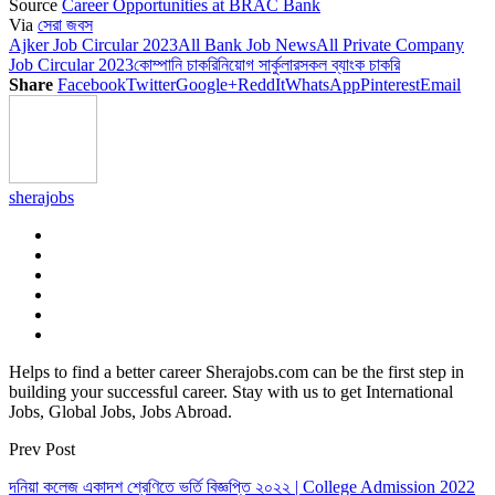
Source
Career Opportunities at BRAC Bank
Link
Share
Via
সেরা জবস
Ajker Job Circular 2023
All Bank Job News
All Private Company
Job Circular 2023
কোম্পানি চাকরি
নিয়োগ সার্কুলার
সকল ব্যাংক চাকরি
Share
Facebook
Twitter
Google+
ReddIt
WhatsApp
Pinterest
Email
sherajobs
Helps to find a better career Sherajobs.com can be the first step in
building your successful career. Stay with us to get International
Jobs, Global Jobs, Jobs Abroad.
Prev Post
দনিয়া কলেজ একাদশ শ্রেণিতে ভর্তি বিজ্ঞপ্তি ২০২২ | College Admission 2022