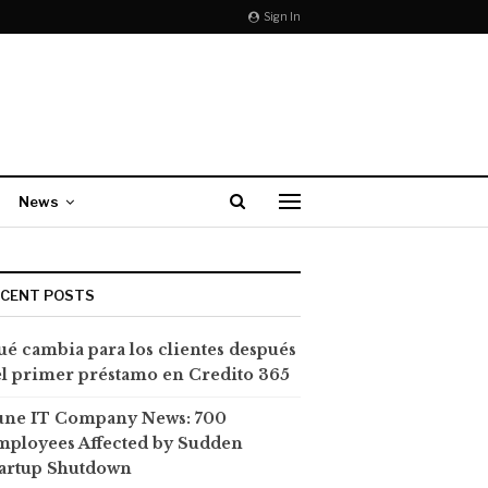
Sign In
News
ECENT POSTS
é cambia para los clientes después
l primer préstamo en Credito 365
une IT Company News: 700
mployees Affected by Sudden
tartup Shutdown