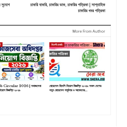
র সুযোগ
চাকরি বাকরি, চাকরির ডাক, চাকরির পত্রিকা | সাপ্তাহিক
চাকরির খবর পত্রিকা
More From Author
ড
বিদেশী চাকরি
b Circular 2026 | সমাজসেবা
বোয়েসেল বিদেশি নিয়োগ বিজ্ঞপ্তি ২০২৬: সকল দেশের
িয়োগ বিজ্ঞপ্তি ২০২৬
নতুন বোয়েসেল সার্কুলার ও আবেদনের…