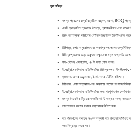
মূল দায়িত্ব
সমস্ত প্রকল্পের জন্য বৈদ্যুতিক অঙ্কন, নকশা, BOQ প্রস
একটি প্রস্তাবিত প্রকল্পের উদ্দেশ্য, প্রয়োজনীয়তা এবং বাজেট
বিল্ডিং বা অন্যান্য কাঠামোর মৌলিক বৈদ্যুতিক বৈশিষ্ট্যগুলির প্
চিঠিপত্র, লোড অনুমোদন এবং অন্যান্য পদক্ষেপের জন্য বিভিন্
বিভিন্ন প্রকল্পের জন্য অনুরোধ রাখুন এবং মসৃণ অগ্রগতি কাজে
সাব-স্টেশন, জেনারেটর, এ/সি জন্য লোড গণনা।
ইলেক্ট্রোমেকানিকাল আইটেমগুলির বিভিন্ন ক্ষমতা ইনস্টলেশন, পর
গ্যাস সংযোগের তত্ত্বাবধান, ইনস্টলেশন, টেস্টিং কমিশন।
চিঠিপত্র, লোড অনুমোদন এবং অন্যান্য পদক্ষেপের জন্য বিভিন্
ইলেক্ট্রোমেকানিকাল আইটেমগুলির জন্য প্রযুক্তিগত স্পেসিফি
সমস্ত বৈদ্যুতিক ক্রিয়াকলাপগুলি সাইটে অঙ্কন নকশা, কাজের পরি
রক্ষণাবেক্ষণ কাজের যথাযথ বাস্তবায়ন নিশ্চিত করা।
মাঠ পরিদর্শনের মাধ্যমে অঙ্কন অনুযায়ী মাঠ বাস্তবায়ন নিশ্চি
করে সিদ্ধান্ত দেওয়া হয়।