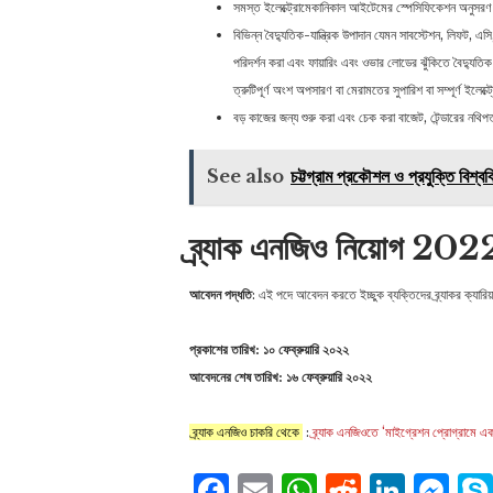
সমস্ত ইলেক্ট্রোমেকানিকাল আইটেমের স্পেসিফিকেশন অনুসরণ ক
বিভিন্ন বৈদ্যুতিক-যান্ত্রিক উপাদান যেমন সাবস্টেশন, লিফট, এস
পরিদর্শন করা এবং ফায়ারিং এবং ওভার লোডের ঝুঁকিতে বৈদ্যুতিক
ত্রুটিপূর্ণ অংশ অপসারণ বা মেরামতের সুপারিশ বা সম্পূর্ণ ইলেক্ট
বড় কাজের জন্য শুরু করা এবং চেক করা বাজেট, টেন্ডারের নথিপত
See also
চট্টগ্রাম প্রকৌশল ও প্রযুক্তি বিশ্ব
ব্র্যাক এনজিও নিয়োগ 202
আবেদন পদ্ধতি
: এই পদে আবেদন করতে ইচ্ছুক ব্যক্তিদের ব্র্যাকর ক্যারি
প্রকাশের তারিখ: ১০ ফেব্রুয়ারি ২০২২
আবেদনের শেষ তারিখ: ১৬ ফেব্রুয়ারি ২০২২
ব্র্যাক এনজিও চাকরি থেকে
:
ব্র্যাক এনজিওতে ‘মাইগ্রেশন প্রোগ্রামে এ
Facebook
Email
WhatsAp
Reddit
Link
Me