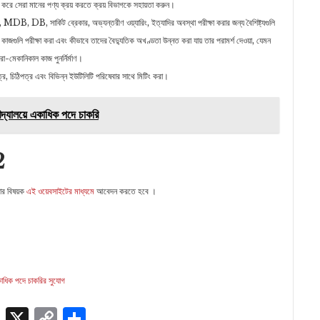
রে সেরা মানের পণ্য ক্রয় করতে ক্রয় বিভাগকে সহায়তা করুন।
ি, MDB, DB, সার্কিট ব্রেকার, অভ্যন্তরীণ ওয়্যারিং, ইত্যাদির অবস্থা পরীক্ষা করার জন্য বৈশিষ্ট্যগুলি
 কাজগুলি পরীক্ষা করা এবং কীভাবে তাদের বৈদ্যুতিক অখণ্ডতা উন্নত করা যায় তার পরামর্শ দেওয়া, যেমন
্রো-মেকানিকাল কাজ পুনর্নির্মাণ।
্র, চিঠিপত্র এবং বিভিন্ন ইউটিলিটি পরিষেবার সাথে মিটিং করা।
বিদ্যালয়ে একাধিক পদে চাকরি
2
য়ার বিষয়ক
এই ওয়েবসাইটের মাধ্যমে
আবেদন করতে হবে ।
কাধিক পদে চাকরির সুযোগ
p
edIn
ssenger
Skype
X
Copy
Share