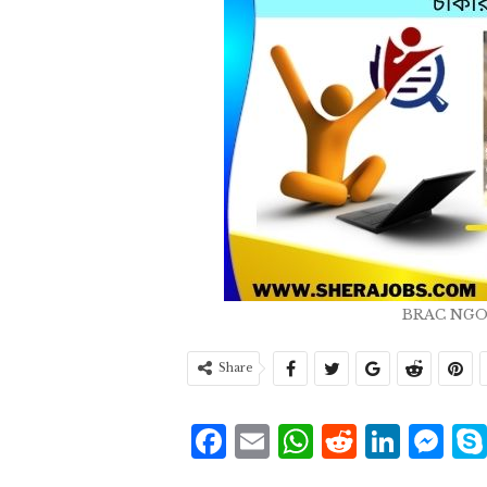
BRAC NGO 
Share
Facebook
Email
WhatsAp
Reddit
Link
Me