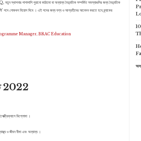
তুন স্থাপনার পাশাপাশি পুরানো কাঠামো বা অন্যান্য বৈদ্যুতিক সম্পর্কিত সমস্যাগুলির জন্য বৈদ্যুতিক
Pr
ৌশলী’ পদে লোকবল নিয়োগ দিবে । এই পদের জন্য যগ্য ও আগ্রহীদের আবেদন করতে হবে ব্র্যাকের
L
1
Th
ি ২০২২ | Programme Manager, BRAC Education
H
Fa
অসং
প্তি 2022
লেক্ট্রিক্যালে ডিপ্লোমা ।
 স্বাস্থ্য ও জীবন বীমা এবং অন্যান্য ।