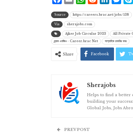
Source
https://careers.brac.net/jobs/138
Via
sherajobs.com
Ajker Job Circular 2023
All Private
ব্র্যাক এনজিও - Career.brac Net
সাপ্তাহিক চাকরির খবর
Facebook
Tw
Share
Sherajobs
Helps to find a better
building your successf
Global Jobs, Jobs Abro
PREV POST