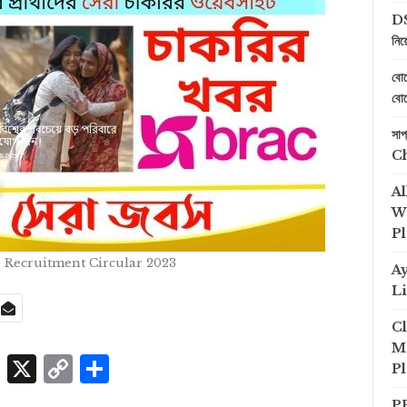
DS
নিয
বোয
বোয
সা
C
Al
We
Pl
Recruitment Circular 2023
A
Li
Cl
Me
p
edIn
ssenger
Skype
X
Copy
Share
Pl
Link
PP