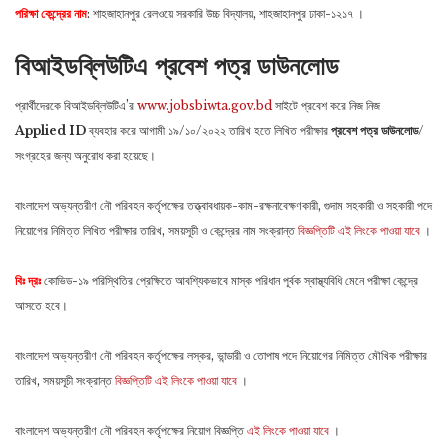
পরিক্ষা কেন্দ্রের নাম
: শাহজাহানপুর রেলওয়ে সরকারি উচ্চ বিদ্যালয়, শাহজাহানপুর ঢাকা-১২১৭ ।
বিআইডব্লিউটিএ প্রবেশ পত্র ডাউনলােড
প্রার্থীদেরকে বিআইডব্লিউটিএ’র
www.jobsbiwta.gov.bd
সাইটে প্রবেশ করে নিজ নিজ
Applied ID
ব্যবহার করে আগামী ১৯/১০/২০২২ তারিখ হতে লিখিত পরীক্ষার
প্রবেশ পত্র ডাউনলােড
/
সংগ্রহের জন্য অনুরােধ করা হয়েছে।
বাংলাদেশ অভ্যন্তরীণ নৌ পরিবহন কর্তৃপক্ষের তত্ত্বাবধায়ক-কাম-রক্ষনাবেক্ষণকারী, গুদাম সহকারী ও সহকারী পদে
নিয়োগের নিমিত্ত লিখিত পরীক্ষার তারিখ, সময়সূচী ও কেন্দ্রের নাম সংক্রান্ত
বিজ্ঞপ্তিটি এই লিংকে পাওয়া যাবে
।
বিঃ দ্রঃ
কোভিড-১৯ পরিস্থিতির প্রেক্ষিতে আবশ্যিকভাবে মাস্ক পরিধান পূর্বক স্বাস্থ্যবিধি মেনে পরীক্ষা কেন্দ্রে
আসতে হবে।
বাংলাদেশ অভ্যন্তরীণ নৌ পরিবহন কর্তৃপক্ষের লস্কর, ভান্ডারী ও তোপাষ পদে নিয়োগের নিমিত্ত মৌখিক পরীক্ষার
তারিখ, সময়সূচী সংক্রান্ত
বিজ্ঞপ্তিটি এই লিংকে পাওয়া যাবে
।
বাংলাদেশ অভ্যন্তরীণ নৌ পরিবহন কর্তৃপক্ষের নিয়োগ বিজ্ঞপ্তি
এই লিংকে পাওয়া যাবে
।