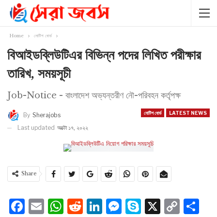
Home
নোটিশ বোর্ড
বিআইডব্লিউটিএর বিভিন্ন পদের লিখিত পরীক্ষার
তারিখ, সময়সূচী
Job-Notice - বাংলাদেশ অভ্যন্তরীণ নৌ-পরিবহন কর্তৃপক্ষ
নোটিশ বোর্ড
LATEST NEWS
By
Sherajobs
Last updated
অক্টো ১৭, ২০২২
Share
Facebook
Email
WhatsApp
Reddit
LinkedIn
Messenger
Skype
X
Cop
S