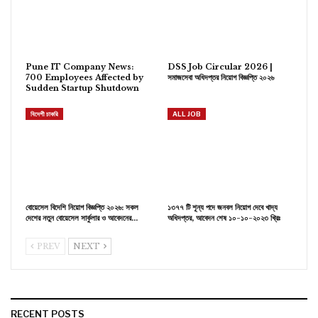
Pune IT Company News:
DSS Job Circular 2026 |
700 Employees Affected by
সমাজসেবা অধিদপ্তর নিয়োগ বিজ্ঞপ্তি ২০২৬
Sudden Startup Shutdown
বিদেশী চাকরি
ALL JOB
বোয়েসেল বিদেশি নিয়োগ বিজ্ঞপ্তি ২০২৬: সকল
১৩৭৭ টি শূন্য পদে জনবল নিয়োগ দেবে খাদ্য
দেশের নতুন বোয়েসেল সার্কুলার ও আবেদনের…
অধিদপ্তর, আবেদন শেষ ১০-১০-২০২৩ খ্রিঃ
PREV
NEXT
RECENT POSTS