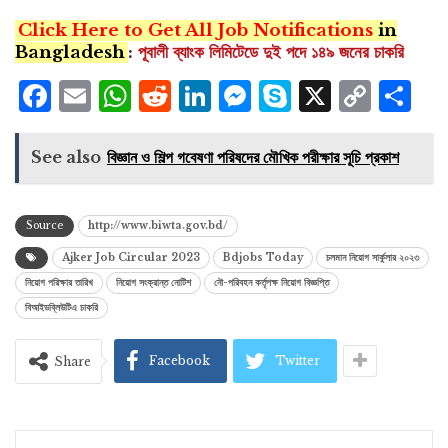
Click Here to Get All Job Notifications
in
Bangladesh
:
পূবালী ব্যাংক লিমিটেডে দুই পদে ১৪৯ জনের চাকরি
Facebook
Email
WhatsApp
Reddit
LinkedIn
Messenger
Skype
X
Cop
S
Lin
See also
বিজ্ঞান ও শিল্প গবেষণা পরিষদের মৌখিক পরীক্ষার সূচি প্রকাশ
Source
http://www.biwta.gov.bd/
Ajker Job Circular 2023
Bdjobs Today
চলমান নিয়োগ সার্কুলার ২০২৩
নিয়োগ পরিক্ষার তারিখ
নিয়োগ সংক্রান্ত নোটিশ
নৌ-পরিবহন কর্তৃপক্ষ নিয়োগ বিজ্ঞপ্তি
বিআইডব্লিউটিএ চাকরি
Facebook
Twitter
Share