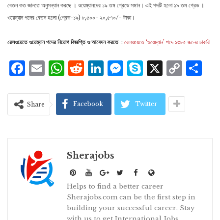
বেতন কত জানতে অনুসন্ধান করছে । ওয়েম্যানদের ১৯ তম গ্রেডে সমান। এই পদটি হলো ১৯ তম গ্রেড ।
ওয়েম্যান পদের বেতন হলো (গ্রেড-১৯) ৮,৫০০- ২০,৫৭০/- টাকা।
রেলওয়েতে ওয়েম্যান পদের নিয়োগ বিজ্ঞপ্তি ও আবেদন করতে
:
রেলওয়েতে ‘ওয়েম্যান’ পদে ১৩৮৫ জনের চাকরি
Facebook
Email
WhatsApp
Reddit
LinkedIn
Messenger
Skype
X
Cop
S
Lin
Facebook
Twitter
Share
Sherajobs
Helps to find a better career
Sherajobs.com can be the first step in
building your successful career. Stay
with us to get International Jobs,