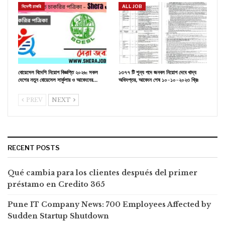
বিদেশী চাকরি
ALL JOB
বোয়েসেল বিদেশি নিয়োগ বিজ্ঞপ্তি ২০২৬: সকল
১৩৭৭ টি শূন্য পদে জনবল নিয়োগ দেবে খাদ্য
দেশের নতুন বোয়েসেল সার্কুলার ও আবেদনের…
অধিদপ্তর, আবেদন শেষ ১০-১০-২০২৩ খ্রিঃ
PREV
NEXT
RECENT POSTS
Qué cambia para los clientes después del primer
préstamo en Credito 365
Pune IT Company News: 700 Employees Affected by
Sudden Startup Shutdown