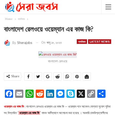
Home
ক্যারিয়ার
বাংলাদেশ রেলওয়ে ওয়েম্যান এর কাজ কি?
ক্যারিয়ার
LATEST NEWS
On
জানু ১৮, ২০২৩
By
Sherajobs
বাংলাদেশ রেলওয়ে
Share
Facebook
Email
WhatsApp
Reddit
LinkedIn
Messenger
Skype
X
Cop
S
Lin
ওয়েম্যান এর কাজ কি
: বাংলাদেশ রেলওয়ে ওয়েম্যান এর কাজ কি – ওয়েম্যান পদে আবেদন যোগ্যতা সুযোগ সুবিধা
সহ বিস্তারিত ‘
ওয়েম্যান এর কাজ কি
‘ নামক আটিক্যালে আলোচনা করা হয়েছে । সরকারি চাকরিপ্রত্যাশীদের