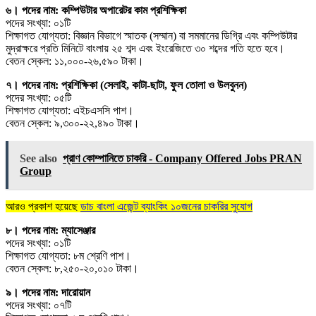
৬। পদের নাম: কম্পিউটার অপারেটর কাম প্রশিক্ষিকা
পদের সংখ্যা: ০১টি
শিক্ষাগত যোগ্যতা: বিজ্ঞান বিভাগে স্মাতক (সম্মান) বা সমমানের ডিগ্রি এবং কম্পিউটার
মুদ্রাক্ষরে প্রতি মিনিটে বাংলায় ২৫ শব্দ এবং ইংরেজিতে ৩০ শব্দের গতি হতে হবে।
বেতন স্কেল: ১১,০০০-২৬,৫৯০ টাকা।
৭। পদের নাম: প্রশিক্ষিকা (সেলাই, কাটা-ছাটা, ফুল তোলা ও উলবুনন)
পদের সংখ্যা: ০৫টি
শিক্ষাগত যোগ্যতা: এইচএসসি পাশ।
বেতন স্কেল: ৯,৩০০-২২,৪৯০ টাকা।
See also
প্রাণ কোম্পানিতে চাকরি - Company Offered Jobs PRAN
Group
আরও প্রকাশ হয়েছে
ডাচ বাংলা এজেন্ট ব্যাংকিং ১০জনের চাকরির সুযোগ
৮। পদের নাম: ম্যাসেঞ্জার
পদের সংখ্যা: ০১টি
শিক্ষাগত যোগ্যতা: ৮ম শ্রেণি পাশ।
বেতন স্কেল: ৮,২৫০-২০,০১০ টাকা।
৯। পদের নাম: দারোয়ান
পদের সংখ্যা: ০৭টি