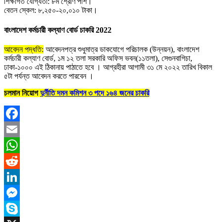
শিক্ষাগত যোগ্যতা: ৮ম শ্রেণি পাশ।
বেতন স্কেল: ৮,২৫০-২০,০১০ টাকা।
বাংলাদেশ কর্মচারী কল্যাণ বোর্ড চাকরি 2022
আবেদন পদ্ধতি:
আবেদনপত্র শুধুমাত্র ডাকযোগে পরিচালক (উন্নয়ন), বাংলাদেশ
কর্মচারী কল্যাণ বোর্ড, ১ম ১২ তলা সরকারি অফিস ভবন(১১তলা), সেগুনবাগিচা,
ঢাকা-১০০০ এই ঠিকানায় পাঠাতে হবে । আগ্রহীরা আগামী ৩১ মে ২০২২ তারিখ বিকাল
৫টা পর্যন্ত আবেদন করতে পারবেন ।
চলমান নিয়োগ
দুর্নীতি দমন কমিশন ৩ পদে ১৬৪ জনের চাকরি
Facebook
Email
WhatsApp
Reddit
LinkedIn
Messenger