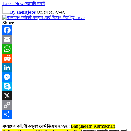
Latest News
সরকারি চাকরি
By
sherajobs
On
মে ১৫, ২০২২
Share
Facebook
Email
WhatsApp
Reddit
LinkedIn
Messenger
Skype
X
Copy
Link
Share
বাংলাদেশ কর্মচারী কল্যাণ বোর্ড নিয়োগ ২০২২
:
Bangladesh Karmachari