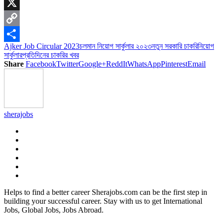
Skype
X
Copy
Ajker Job Circular 2023
চলমান নিয়োগ সার্কুলার ২০২৩
নতুন সরকারি চাকরি
নিয়োগ
Link
Share
সার্কুলার
প্রতিদিনের চাকরির খবর
Share
Facebook
Twitter
Google+
ReddIt
WhatsApp
Pinterest
Email
sherajobs
Helps to find a better career Sherajobs.com can be the first step in
building your successful career. Stay with us to get International
Jobs, Global Jobs, Jobs Abroad.