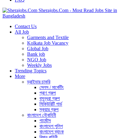
Sherajobs.Com - Most Read Jobs Site in
Bangladesh
Contact Us
All Job
Garments and Textile
Kolkata Job Vacancy
Global Job
Bank job
NGO Job
Weekly Jobs
Trending Topics
More
ড্রাইভার চাকরি
সেলস / মার্কেটিং
প্রাণ গ্রুপ
বসুন্ধরা গ্রুপ
সিকিউরিটি গার্ড
স্কয়ার গ্রুপ
বাংলাদেশ নৌবাহিনী
গার্মেন্টস
বাংলাদেশ পুলিশ
বাংলাদেশ ব্যাংক
বিমান বাহিনী