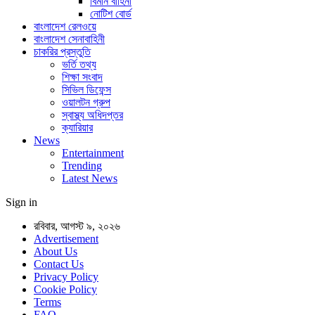
বিমান বাহিনী
নোটিশ বোর্ড
বাংলাদেশ রেলওয়ে
বাংলাদেশ সেনাবাহিনী
চাকরির প্রস্তুতি
ভর্তি তথ্য
শিক্ষা সংবাদ
সিভিল ডিফেন্স
ওয়ালটন গ্রুপ
স্বাস্থ্য অধিদপ্তর
ক্যারিয়ার
News
Entertainment
Trending
Latest News
Sign in
রবিবার, আগস্ট ৯, ২০২৬
Advertisement
About Us
Contact Us
Privacy Policy
Cookie Policy
Terms
FAQ