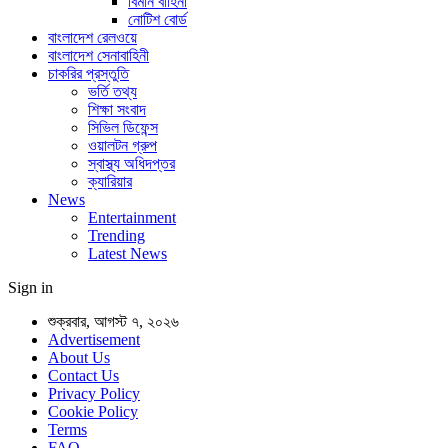
বিমান বাহিনী
নোটিশ বোর্ড
বাংলাদেশ রেলওয়ে
বাংলাদেশ সেনাবাহিনী
চাকরির প্রস্তুতি
ভর্তি তথ্য
শিক্ষা সংবাদ
সিভিল ডিফেন্স
ওয়ালটন গ্রুপ
স্বাস্থ্য অধিদপ্তর
ক্যারিয়ার
News
Entertainment
Trending
Latest News
Sign in
শুক্রবার, আগস্ট ৭, ২০২৬
Advertisement
About Us
Contact Us
Privacy Policy
Cookie Policy
Terms
FAQ