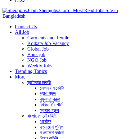
Sherajobs.Com - Most Read Jobs Site in
Bangladesh
Contact Us
All Job
Garments and Textile
Kolkata Job Vacancy
Global Job
Bank job
NGO Job
Weekly Jobs
Trending Topics
More
ড্রাইভার চাকরি
সেলস / মার্কেটিং
প্রাণ গ্রুপ
বসুন্ধরা গ্রুপ
সিকিউরিটি গার্ড
স্কয়ার গ্রুপ
বাংলাদেশ নৌবাহিনী
গার্মেন্টস
বাংলাদেশ পুলিশ
বাংলাদেশ ব্যাংক
বিমান বাহিনী