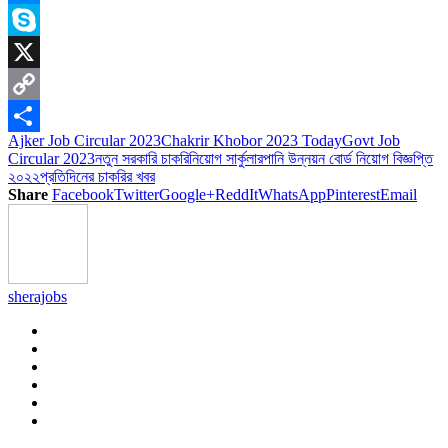
Messenger
Skype
X
Copy
Ajker Job Circular 2023
Chakrir Khobor 2023 Today
Govt Job
Link
Share
Circular 2023
নতুন সরকারি চাকরি
নিয়োগ সার্কুলার
পানি উন্নয়ন বোর্ড নিয়োগ বিজ্ঞপ্তি
২০২২
প্রতিদিনের চাকরির খবর
Share
Facebook
Twitter
Google+
ReddIt
WhatsApp
Pinterest
Email
sherajobs