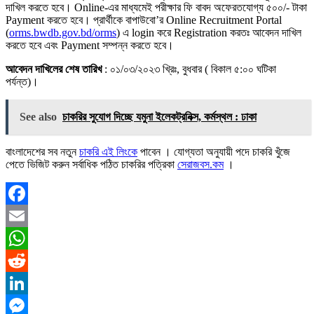
দাখিল করতে হবে। Online-এর মাধ্যমেই পরীক্ষার ফি বাবদ অফেরতযোগ্য ৫০০/- টাকা
Payment করতে হবে। প্রার্থীকে বাপাউবো’র Online Recruitment Portal
(
orms.bwdb.gov.bd/orms
) এ login করে Registration করতঃ আবেদন দাখিল
করতে হবে এবং Payment সম্পন্ন করতে হবে।
আবেদন দাখিলের শেষ তারিখ
: ০১/০৩/২০২৩ খ্রিঃ, বুধবার ( বিকাল ৫:০০ ঘটিকা
পর্যন্ত)।
See also
চাকরির সুযোগ দিচ্ছে যমুনা ইলেকট্রনিক্স, কর্মস্থল : ঢাকা
বাংলাদেশের সব নতুন
চাকরি এই লিংকে
পাবেন । যোগ্যতা অনুযায়ী পদে চাকরি খুঁজে
পেতে ভিজিট করুন সর্বাধিক পঠিত চাকরির পত্রিকা
সেরাজবস.কম
।
Facebook
Email
WhatsApp
Reddit
LinkedIn