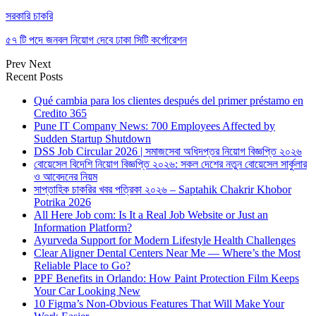
সরকারি চাকরি
৫৭ টি পদে জনবল নিয়োগ দেবে ঢাকা সিটি কর্পোরেশন
Prev
Next
Recent Posts
Qué cambia para los clientes después del primer préstamo en
Credito 365
Pune IT Company News: 700 Employees Affected by
Sudden Startup Shutdown
DSS Job Circular 2026 | সমাজসেবা অধিদপ্তর নিয়োগ বিজ্ঞপ্তি ২০২৬
বোয়েসেল বিদেশি নিয়োগ বিজ্ঞপ্তি ২০২৬: সকল দেশের নতুন বোয়েসেল সার্কুলার
ও আবেদনের নিয়ম
সাপ্তাহিক চাকরির খবর পত্রিকা ২০২৬ – Saptahik Chakrir Khobor
Potrika 2026
All Here Job com: Is It a Real Job Website or Just an
Information Platform?
Ayurveda Support for Modern Lifestyle Health Challenges
Clear Aligner Dental Centers Near Me — Where’s the Most
Reliable Place to Go?
PPF Benefits in Orlando: How Paint Protection Film Keeps
Your Car Looking New
10 Figma’s Non-Obvious Features That Will Make Your