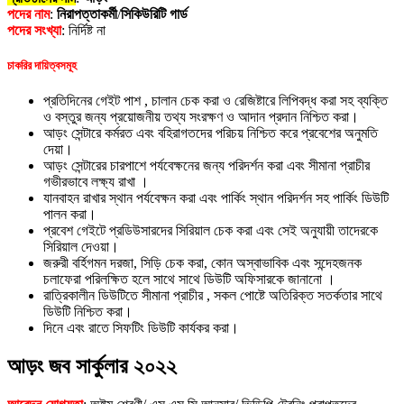
পদের নাম
:
নিরাপত্তাকর্মী
/
সিকিউরিটি গার্ড
পদের সংখ্যা
: নির্দিষ্ট না
চাকরির দায়িত্বসমূহ
প্রতিদিনের গেইট পাশ , চালান চেক করা ও রেজিষ্টারে লিপিবদ্ধ করা সহ ব্যক্তি
ও বস্তুর জন্য প্রয়োজনীয় তথ্য সংরক্ষণ ও আদান প্রদান নিশ্চিত করা।
আড়ং সেন্টারে কর্মরত এবং বহিরাগতদের পরিচয় নিশ্চিত করে প্রবেশের অনুমতি
দেয়া।
আড়ং সেন্টারের চারপাশে পর্যবেক্ষনের জন্য পরিদর্শন করা এবং সীমানা প্রাচীর
গভীরভাবে লক্ষ্য রাখা ।
যানবাহন রাখার স্থান পর্যবেক্ষন করা এবং পার্কিং স্থান পরিদর্শন সহ পার্কিং ডিউটি
পালন করা।
প্রবেশ গেইটে প্রডিউসারদের সিরিয়াল চেক করা এবং সেই অনুযায়ী তাদেরকে
সিরিয়াল দেওয়া।
জরুরী বর্হিগমন দরজা, সিড়ি চেক করা, কোন অস্বাভাবিক এবং সন্দেহজনক
চলাফেরা পরিলক্ষিত হলে সাথে সাথে ডিউটি অফিসারকে জানানো ।
রাত্রিকালীন ডিউটিতে সীমানা প্রাচীর , সকল পোষ্টে অতিরিক্ত সতর্কতার সাথে
ডিউটি নিশ্চিত করা।
দিনে এবং রাতে সিফটিং ডিউটি কার্যকর করা।
আড়ং জব সার্কুলার ২০২২