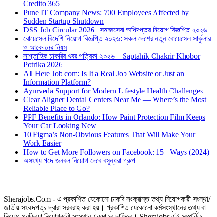
Credito 365
Pune IT Company News: 700 Employees Affected by
Sudden Startup Shutdown
DSS Job Circular 2026 | সমাজসেবা অধিদপ্তর নিয়োগ বিজ্ঞপ্তি ২০২৬
বোয়েসেল বিদেশি নিয়োগ বিজ্ঞপ্তি ২০২৬: সকল দেশের নতুন বোয়েসেল সার্কুলার
ও আবেদনের নিয়ম
সাপ্তাহিক চাকরির খবর পত্রিকা ২০২৬ – Saptahik Chakrir Khobor
Potrika 2026
All Here Job com: Is It a Real Job Website or Just an
Information Platform?
Ayurveda Support for Modern Lifestyle Health Challenges
Clear Aligner Dental Centers Near Me — Where’s the Most
Reliable Place to Go?
PPF Benefits in Orlando: How Paint Protection Film Keeps
Your Car Looking New
10 Figma’s Non-Obvious Features That Will Make Your
Work Easier
How to Get More Followers on Facebook: 15+ Ways (2024)
অসংখ্য পদে জনবল নিয়োগ দেবে বসুন্ধরা গ্রুপ
Sherajobs.Com - এ প্রকাশিত যেকোনো চাকরি সংক্রান্ত তথ্য নিয়োগকারী সংস্থা/
জাতীয় সংবাদপত্র দ্বারা সরবরাহ করা হয়। প্রকাশিত যেকোনো কর্মসংস্থানের তথ্য বা
নিয়োগ প্রক্রিয়া নিয়োগকারী সংস্থার একমাত্র দায়িত্ব। Sherajobs এই সম্পর্কিত