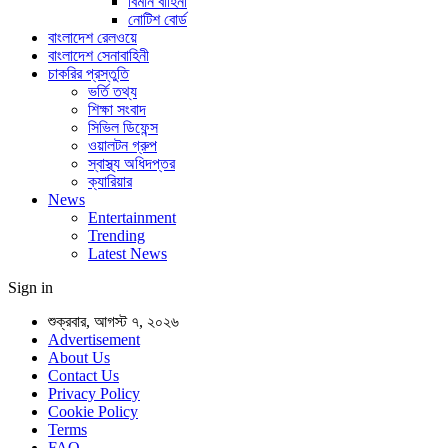
বিমান বাহিনী
নোটিশ বোর্ড
বাংলাদেশ রেলওয়ে
বাংলাদেশ সেনাবাহিনী
চাকরির প্রস্তুতি
ভর্তি তথ্য
শিক্ষা সংবাদ
সিভিল ডিফেন্স
ওয়ালটন গ্রুপ
স্বাস্থ্য অধিদপ্তর
ক্যারিয়ার
News
Entertainment
Trending
Latest News
Sign in
শুক্রবার, আগস্ট ৭, ২০২৬
Advertisement
About Us
Contact Us
Privacy Policy
Cookie Policy
Terms
FAQ