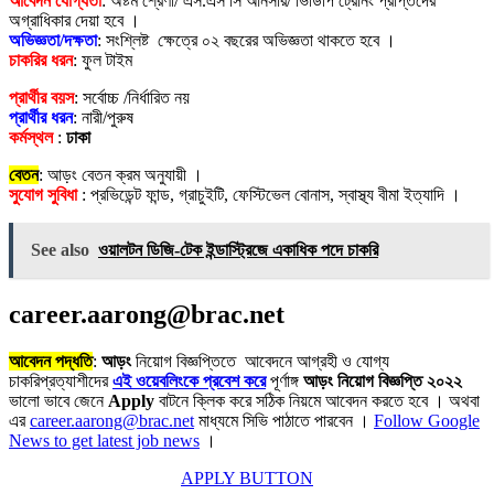
আবেদন যোগ্যতা
: অষ্টম শ্রেণী/ এস.এস সি আনসার/ ভিডিপি ট্রেনিং প্রাপ্তদের
অগ্রাধিকার দেয়া হবে ।
অভিজ্ঞতা/দক্ষতা
: সংশ্লিষ্ট ক্ষেত্রে ০২ বছরের অভিজ্ঞতা থাকতে হবে ।
চাকরির ধরন
: ফুল টাইম
প্রার্থীর বয়স
: সর্বোচ্চ /নির্ধারিত নয়
প্রার্থীর ধরন
: নারী/পুরুষ
কর্মস্থল
:
ঢাকা
বেতন
: আড়ং বেতন ক্রম অনুযায়ী ।
সুযোগ সুবিধা
: প্রভিডেন্ট ফান্ড, গ্রাচুইটি, ফেস্টিভেল বোনাস, স্বাস্থ্য বীমা ইত্যাদি ।
See also
ওয়ালটন ডিজি-টেক ইন্ডাস্ট্রিজে একাধিক পদে চাকরি
career.aarong@brac.net
আবেদন পদ্ধতি
:
আড়ং
নিয়োগ বিজ্ঞপ্তিতে আবেদনে আগ্রহী ও যোগ্য
চাকরিপ্রত্যাশীদের
এই ওয়েবলিংকে প্রবেশ করে
পূর্ণাঙ্গ
আড়ং
নিয়োগ বিজ্ঞপ্তি ২০২২
ভালো ভাবে জেনে
Apply
বাটনে ক্লিক করে সঠিক নিয়মে আবেদন করতে হবে । অথবা
এর
career.aarong@brac.net
মাধ্যমে সিভি পাঠাতে পারবেন ।
Follow Google
News to get latest job news
।
APPLY BUTTON