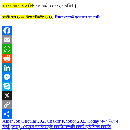
আবেদনের শেষ তারিখ
: ৩১ অক্টোবর ২০২২ তারিখ ।
চাকরির খবর ২০২২ | নিয়োগ বিজ্ঞপ্তি ২০২২
:
বিকাশে প্রোডাক্ট ম্যানেজার পদে চাকরি
Facebook
Email
WhatsApp
Reddit
LinkedIn
Messenger
Skype
X
Copy
Ajker Job Circular 2023
Chakrir Khobor 2023 Today
আড়ং নিয়োগ
Link
Share
বিজ্ঞপ্তি
আড়ং শোরুমে চাকরি
আর্জেন্ট চাকরি
কোম্পানি চাকরি
প্রতিদিনের চাকরির