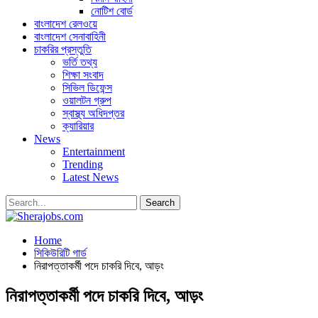
নোটিশ বোর্ড
বাংলাদেশ রেলওয়ে
বাংলাদেশ সেনাবাহিনী
চাকরির প্রস্তুতি
ভর্তি তথ্য
শিক্ষা সংবাদ
সিভিল ডিফেন্স
ওয়ালটন গ্রুপ
স্বাস্থ্য অধিদপ্তর
ক্যারিয়ার
News
Entertainment
Trending
Latest News
Home
সিকিউরিটি গার্ড
নিরাপত্তাকর্মী পদে চাকরি দিবে, আড়ং
নিরাপত্তাকর্মী পদে চাকরি দিবে, আড়ং