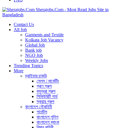
Sherajobs.Com - Most Read Jobs Site in
Bangladesh
Contact Us
All Job
Garments and Textile
Kolkata Job Vacancy
Global Job
Bank job
NGO Job
Weekly Jobs
Trending Topics
More
ড্রাইভার চাকরি
সেলস / মার্কেটিং
প্রাণ গ্রুপ
বসুন্ধরা গ্রুপ
সিকিউরিটি গার্ড
স্কয়ার গ্রুপ
বাংলাদেশ নৌবাহিনী
গার্মেন্টস
বাংলাদেশ পুলিশ
বাংলাদেশ ব্যাংক
বিমান বাহিনী