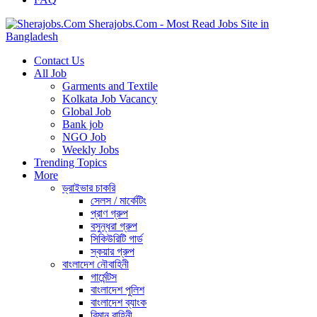
Sherajobs.Com - Most Read Jobs Site in
Bangladesh
Contact Us
All Job
Garments and Textile
Kolkata Job Vacancy
Global Job
Bank job
NGO Job
Weekly Jobs
Trending Topics
More
ড্রাইভার চাকরি
সেলস / মার্কেটিং
প্রাণ গ্রুপ
বসুন্ধরা গ্রুপ
সিকিউরিটি গার্ড
স্কয়ার গ্রুপ
বাংলাদেশ নৌবাহিনী
গার্মেন্টস
বাংলাদেশ পুলিশ
বাংলাদেশ ব্যাংক
বিমান বাহিনী