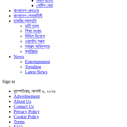
বিমান বাহিনী
নোটিশ বোর্ড
বাংলাদেশ রেলওয়ে
বাংলাদেশ সেনাবাহিনী
চাকরির প্রস্তুতি
ভর্তি তথ্য
শিক্ষা সংবাদ
সিভিল ডিফেন্স
ওয়ালটন গ্রুপ
স্বাস্থ্য অধিদপ্তর
ক্যারিয়ার
News
Entertainment
Trending
Latest News
Sign in
বৃহস্পতিবার, আগস্ট ৬, ২০২৬
Advertisement
About Us
Contact Us
Privacy Policy
Cookie Policy
Terms
FAQ