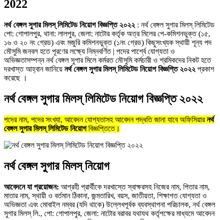
2022
নর্থ বেঙ্গল সুগার মিলস্ লিমিটেড নিয়োগ বিজ্ঞপ্তি ২০২২
: নর্থ বেঙ্গল সুগার মিলস্ লিমিটেড
পাে: গােপালপুর, থানা: লালপুর, জেলা: নাটোর কর্তৃক অত্র মিলের পে-কমিশনভুক্ত (১৫,
১৬ ও ২০ নং গ্রেড) এবং মজুরি কমিশনভুক্ত (১নং গ্রেড) কিছুসংখ্যক স্থায়ী শূন্য পদ
মৌসুমি জনবল হতে পূরণের লক্ষ্যে নিম্নবর্ণিত | পদের পার্শ্বে যােগ্যতা ও
অভিজ্ঞতাসম্পন্ন নর্থ বেঙ্গল সুগার মিলে কর্মরত মৌসুমি কর্মচারী ও শ্রমিকদের নিকট হতে
দরখাস্ত আহ্বান জানিয়ে
নর্থ বেঙ্গল সুগার মিলস্ লিমিটেড নিয়োগ বিজ্ঞপ্তি ২০২২
প্রকাশ
করেছে ।
নর্থ বেঙ্গল সুগার মিলস্ লিমিটেড নিয়োগ বিজ্ঞপ্তি ২০২২
পদের নাম, পদের সংখ্যা, আবেদন যোগ্যতাসহ আবেদন পদ্ধতি জানা যাবে অফিসিয়ার
নর্থ
বেঙ্গল সুগার মিলস্ লিমিটেড নিয়োগ
বিজ্ঞপ্তিতে।
নর্থ বেঙ্গল সুগার মিলস্ নিয়োগ
আবেদনে যা প্রয়োজন:
আগ্রহী প্রার্থীকে দরখাস্তে স্বাক্ষরসহ নিজের নাম, পিতার নাম,
মাতার নাম, স্থায়ী ও বর্তমান ঠিকানা, জন্মতারিখ, বয়স, জাতীয়তা, শিক্ষাগত যােগ্যতা ও
অভিজ্ঞতা এবং মােবাইল নম্বর (যদি থাকে) উল্লেখপূর্বক ব্যবস্থাপনা পরিচালক, নর্থ বেঙ্গল
সুগার মিলস্ লি., পো: গােপালপুর, জেলা: নাটোর বরাবর যথাযথ কর্তৃপক্ষের মাধ্যমে আবেদন