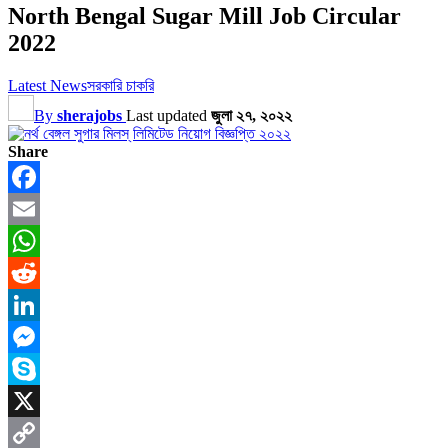
North Bengal Sugar Mill Job Circular
2022
Latest News
সরকারি চাকরি
By
sherajobs
Last updated
জুলা ২৭, ২০২২
Share
Facebook
Email
WhatsApp
Reddit
LinkedIn
Messenger
Skype
X