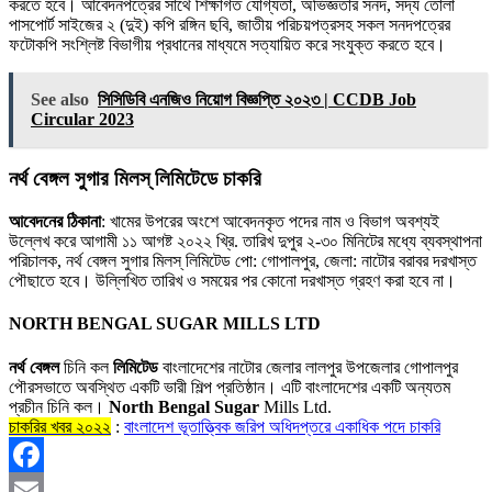
করতে হবে। আবেদনপত্রের সাথে শিক্ষাগত যােগ্যতা, অভিজ্ঞতার সনদ, সদ্য তােলা
পাসপাের্ট সাইজের ২ (দুই) কপি রঙ্গিন ছবি, জাতীয় পরিচয়পত্রসহ সকল সনদপত্রের
ফটোকপি সংশ্লিষ্ট বিভাগীয় প্রধানের মাধ্যমে সত্যায়িত করে সংযুক্ত করতে হবে।
See also
সিসিডিবি এনজিও নিয়োগ বিজ্ঞপ্তি ২০২৩ | CCDB Job
Circular 2023
নর্থ বেঙ্গল সুগার মিলস্ লিমিটেডে চাকরি
আবেদনের ঠিকানা
: খামের উপরের অংশে আবেদনকৃত পদের নাম ও বিভাগ অবশ্যই
উল্লেখ করে আগামী ১১ আগষ্ট ২০২২ খ্রি. তারিখ দুপুর ২-৩০ মিনিটের মধ্যে ব্যবস্থাপনা
পরিচালক, নর্থ বেঙ্গল সুগার মিলস্ লিমিটেড পাে: গােপালপুর, জেলা: নাটোর বরাবর দরখাস্ত
পৌছাতে হবে। উল্লিখিত তারিখ ও সময়ের পর কোনাে দরখাস্ত গ্রহণ করা হবে না।
NORTH BENGAL SUGAR MILLS LTD
নর্থ বেঙ্গল
চিনি কল
লিমিটেড
বাংলাদেশের নাটোর জেলার লালপুর উপজেলার গোপালপুর
পৌরসভাতে অবস্থিত একটি ভারী শিল্প প্রতিষ্ঠান। এটি বাংলাদেশের একটি অন্যতম
প্রচীন চিনি কল।
North Bengal Sugar
Mills Ltd.
চাকরির খবর ২০২২
:
বাংলাদেশ ভূতাত্ত্বিক জরিপ অধিদপ্তরে একাধিক পদে চাকরি
Facebook