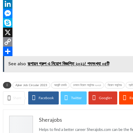
Reddit
LinkedIn
Messenger
Skype
X
Copy
Link
Share
See also
রূপায়ন গ্রুপ এ নিয়োগ বিজ্ঞপ্তি ২০২১! পদসংখ্যা ০৫টি
Ajker Job Circular 2023
আর্জেন্ট চাকরি
চলমান নিয়োগ সার্কুলার ২০২৩
নিয়োগ সার্কুলার
প্রত
Share
Facebook
Twitter
Google+
Re
Sherajobs
Helps to find a better career Sherajobs.com can be the fi