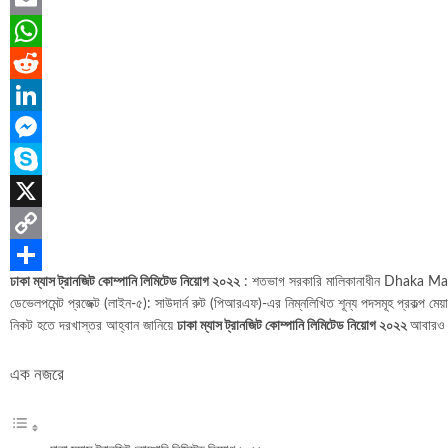
Email
WhatsApp
Reddit
LinkedIn
Messenger
Skype
X
Copy
ঢাকা ম্যাস ট্রানজিট কোম্পানি লিমিটেড নিয়োগ ২০২২
: শতভাগ সরকারি মালিকানাধীন Dhaka Mass 
Link
Share
ডেভেলপমেন্ট প্রজেক্ট (লাইন-৫): সাউদার্ন রুট (পিআরএফ)-এর নিম্নলিখিত শূন্য পদসমূহ প্রকল্প মেয়াদে
নিকট হতে দরখাস্তর আহ্বান জানিয়ে
ঢাকা ম্যাস ট্রানজিট কোম্পানি লিমিটেড নিয়োগ ২০২২
আবারও 
এক নজরে