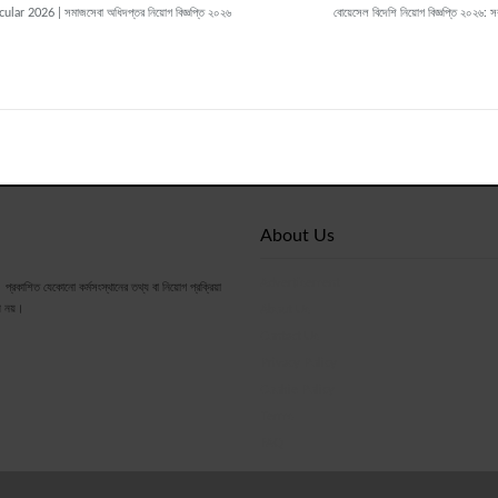
lar 2026 | সমাজসেবা অধিদপ্তর নিয়োগ বিজ্ঞপ্তি ২০২৬
বোয়েসেল বিদেশি নিয়োগ বিজ্ঞপ্তি ২০২৬:
About Us
Advertisement
রকাশিত যেকোনো কর্মসংস্থানের তথ্য বা নিয়োগ প্রক্রিয়া
ী নয়।
About Us
Contact Us
Privacy Policy
Cookie Policy
Terms
FAQ