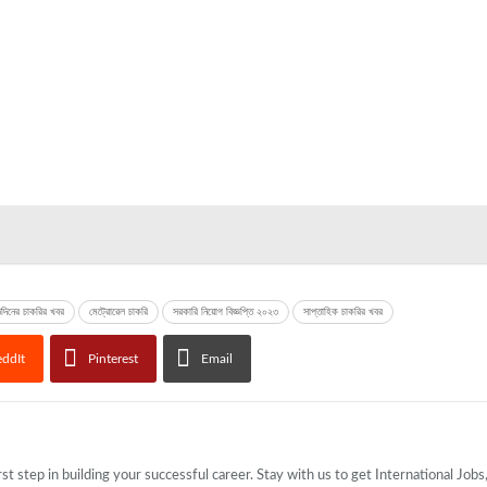
িদিনের চাকরির খবর
মেট্রোরেল চাকরি
সরকারি নিয়োগ বিজ্ঞপ্তি ২০২৩
সাপ্তাহিক চাকরির খবর
ddIt
Pinterest
Email
rst step in building your successful career. Stay with us to get International Job