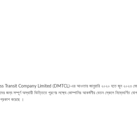
Transit Company Limited (DMTCL)-এর আওতায় জানুয়ারি ২০২০ হতে জুন ২০২৩ মেয়াদে বাস্
র জন্য সম্পূর্ণ অস্থায়ী ভিত্তিতে পূরণের লক্ষ্যে কোম্পানির আকর্ষণীয় বেতন স্কেলে নিম্নেবর্ণিত যাে
প্রকাশ করেছে ।