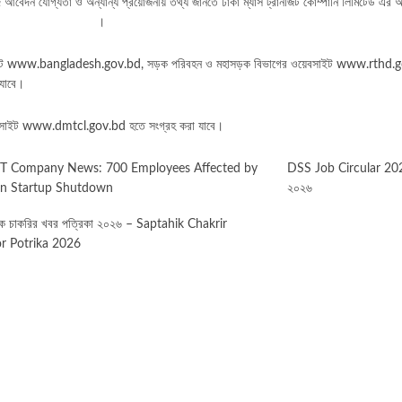
পদে আবেদন যোগ্যতা ও অন্যান্য প্রয়োজনীয় তথ্য জানতে ঢাকা
ম্যাস ট্রানজিট কোম্পানি লিমিটেড এর
।
ইট
www.bangladesh.gov.bd
, সড়ক পরিবহন ও মহাসড়ক বিভাগের ওয়েবসাইট
www.rthd.g
যাবে।
সাইট
www.dmtcl.gov.bd
হতে সংগ্রহ করা যাবে।
IT Company News: 700 Employees Affected by
DSS Job Circular 2026 |
n Startup Shutdown
২০২৬
হিক চাকরির খবর পত্রিকা ২০২৬ – Saptahik Chakrir
r Potrika 2026