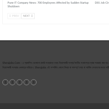
Pune IT Company News: 700 Employees Affected by Sudden Startup
DSS Job Circu
Shutdown
PREV
NEXT
Sherajobs.Com - এ প্রকাশিত যেকোনো চাকরি সংক্রান্ত তথ্য নিয়োগকারী সংস্থা/জাতীয় সংবাদপত্র দ্বারা সরবরাহ করা হয়। প্
নিয়োগকারী সংস্থার একমাত্র দায়িত্ব। Sherajobs এই সম্পর্কিত কোনো মিথ্যা বা অসম্পূর্ণ তথ্য বা আর্থিক লেনদেনের জন্য দায়
আরও পড়ুন...