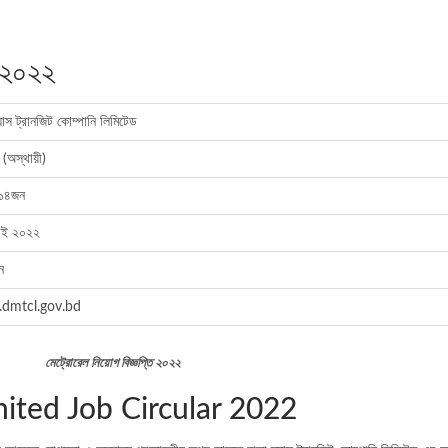
গ ২০২২
যাস ট্রানজিট কোম্পানি লিমিটেড
 (অস্থায়ী)
 ১৪জন
লাই ২০২২
ন
dmtcl.gov.bd
মেট্রোরেল নিয়োগ বিজ্ঞপ্তি ২০২২
ited Job Circular 2022