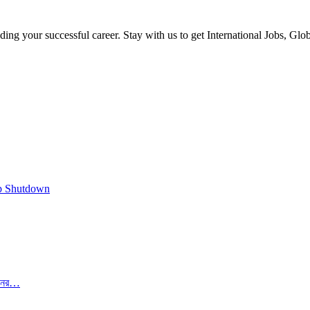
ilding your successful career. Stay with us to get International Jobs, Gl
p Shutdown
েদনের…