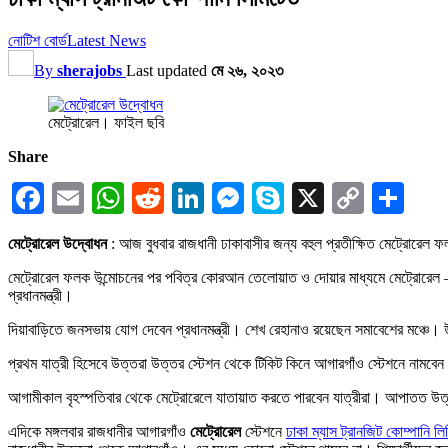
নোটিশ বোর্ড
Latest News
By
sherajobs
Last updated
মে ২৬, ২০২৩
মেট্রোরেল। ফাইল ছবি
Share
Facebook
Email
WhatsApp
Reddit
LinkedIn
Messenger
Skype
X
Copy
Sha
Link
মেট্রোরেল উদ্বোধন
: আজ বুধবার রাজধানী ঢাকাবাসীর জন্য বহুল প্রতীক্ষিত মেট্রোরেল ফল
মেট্রোরেল ফলক উন্মোচনের পর পবিত্র কোরআন তেলোয়াত ও দোয়ার মাধ্যমে মেট্রোরেল – এর 
প্রধানমন্ত্রী।
দিয়াবাড়িতে জনসভায় যোগ দেবেন প্রধানমন্ত্রী। শেখ রেহানাও রয়েছেন সমাবেশের মঞ্চে।
প্রথম যাত্রী হিসেবে উত্তরা উত্তর স্টেশন থেকে টিকিট কিনে আগারগাঁও স্টেশনে নামবেন
আগামীকাল বৃহস্পতিবার থেকে মেট্রোরেলে যাতায়াত করতে পারবেন যাত্রীরা। আপাতত উত্
এদিকে মঙ্গলবার রাজধানীর আগারগাঁও
মেট্রোরেল
স্টেশনে
ঢাকা ম্যাস ট্রানজিট কোম্পানি ল