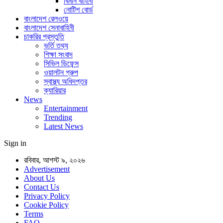
বিমান বাহিনী
নোটিশ বোর্ড
বাংলাদেশ রেলওয়ে
বাংলাদেশ সেনাবাহিনী
চাকরির প্রস্তুতি
ভর্তি তথ্য
শিক্ষা সংবাদ
সিভিল ডিফেন্স
ওয়ালটন গ্রুপ
স্বাস্থ্য অধিদপ্তর
ক্যারিয়ার
News
Entertainment
Trending
Latest News
Sign in
রবিবার, আগস্ট ৯, ২০২৬
Advertisement
About Us
Contact Us
Privacy Policy
Cookie Policy
Terms
FAQ