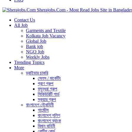
Sherajobs.Com - Most Read Jobs Site in Banglade
Contact Us
All Job
Garments and Textile
Kolkata Job Vacancy
Global Job
Bank job
NGO Job
Weekly Jobs
Trending Topics
More
ড্রাইভার চাকরি
সেলস / মার্কেটিং
প্রাণ গ্রুপ
বসুন্ধরা গ্রুপ
সিকিউরিটি গার্ড
স্কয়ার গ্রুপ
বাংলাদেশ নৌবাহিনী
গার্মেন্টস
বাংলাদেশ পুলিশ
বাংলাদেশ ব্যাংক
বিমান বাহিনী
নোটিশ বোর্ড