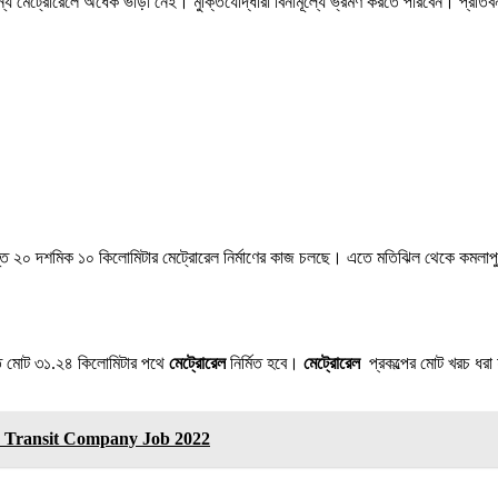
য মেট্রোরেলে অর্ধেক ভাড়া নেই। মুক্তিযোদ্ধারা বিনামূল্যে ভ্রমণ করতে পারবেন। প্রতিবন
যন্ত ২০ দশমিক ১০ কিলোমিটার মেট্রোরেল নির্মাণের কাজ চলছে। এতে মতিঝিল থেকে কমলাপুর 
যন্ত মোট ৩১.২৪ কিলোমিটার পথে
মেট্রোরেল
নির্মিত হবে।
মেট্রোরেল
প্রকল্পের মোট খরচ ধরা
 Mass Transit Company Job 2022