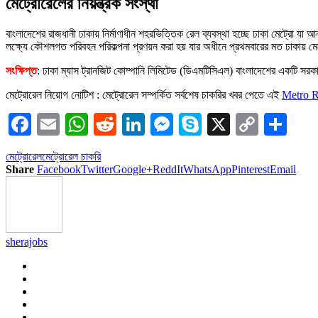
মেট্রোরেলের নিয়ন্ত্রক সংস্থা
বাংলাদেশের রাজধানী ঢাকায় নির্মাণাধীন শহরভিত্তিক রেল ব্যবস্থা হচ্ছে ঢাকা মেট্রো য
লক্ষ্যে কৌশলগত পরিবহন পরিকল্পনা প্রণয়ন করা হয় যার অধীনে প্রথমবারের মত ঢাকায় মে
সংক্ষিপ্ত
: ঢাকা ম্যাস ট্রানজিট কোম্পানি লিমিটেড (ডিএমটিসিএল) বাংলাদেশের একটি সরকার
মেট্রোরেল নিয়োগ নোটিশ : মেট্রোরেল সম্পর্কিত সর্বশেষ চাকরির খবর পেতে এই
Metro R
Facebook
Email
WhatsApp
Reddit
LinkedIn
Messenger
Skype
X
Copy
Sha
Link
মেট্রোরেল
মেট্রোরেল চাকরি
Share
Facebook
Twitter
Google+
ReddIt
WhatsApp
Pinterest
Email
sherajobs