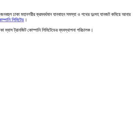
তি জনবহুল ঢাকা মহানগরীর ক্রমবর্ধমান যানবাহন সমস্যা ও পথের দুঃসহ যানজট কমিয়ে আনার
োম্পানি লিমিটেড
।
াকা ম্যাস ট্রানজিট কোম্পানি লিমিটেডের ব্যবস্থাপনা পরিচালক।