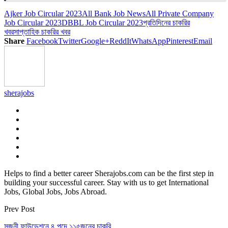
Ajker Job Circular 2023
All Bank Job News
All Private Company
Job Circular 2023
DBBL Job Circular 2023
প্রতিদিনের চাকরির
খবর
সাপ্তাহিক চাকরির খবর
Share
Facebook
Twitter
Google+
ReddIt
WhatsApp
Pinterest
Email
sherajobs
Helps to find a better career Sherajobs.com can be the first step in
building your successful career. Stay with us to get International
Jobs, Global Jobs, Jobs Abroad.
Prev Post
সৃজনী ফাউন্ডেশনে ৪ পদে ১১৫জনের চাকরি