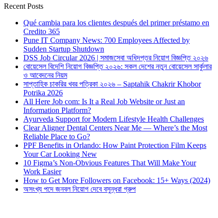
Recent Posts
Qué cambia para los clientes después del primer préstamo en
Credito 365
Pune IT Company News: 700 Employees Affected by
Sudden Startup Shutdown
DSS Job Circular 2026 | সমাজসেবা অধিদপ্তর নিয়োগ বিজ্ঞপ্তি ২০২৬
বোয়েসেল বিদেশি নিয়োগ বিজ্ঞপ্তি ২০২৬: সকল দেশের নতুন বোয়েসেল সার্কুলার
ও আবেদনের নিয়ম
সাপ্তাহিক চাকরির খবর পত্রিকা ২০২৬ – Saptahik Chakrir Khobor
Potrika 2026
All Here Job com: Is It a Real Job Website or Just an
Information Platform?
Ayurveda Support for Modern Lifestyle Health Challenges
Clear Aligner Dental Centers Near Me — Where’s the Most
Reliable Place to Go?
PPF Benefits in Orlando: How Paint Protection Film Keeps
Your Car Looking New
10 Figma’s Non-Obvious Features That Will Make Your
Work Easier
How to Get More Followers on Facebook: 15+ Ways (2024)
অসংখ্য পদে জনবল নিয়োগ দেবে বসুন্ধরা গ্রুপ