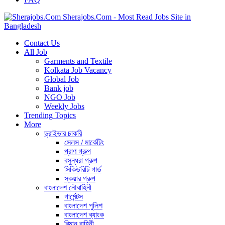
Sherajobs.Com - Most Read Jobs Site in
Bangladesh
Contact Us
All Job
Garments and Textile
Kolkata Job Vacancy
Global Job
Bank job
NGO Job
Weekly Jobs
Trending Topics
More
ড্রাইভার চাকরি
সেলস / মার্কেটিং
প্রাণ গ্রুপ
বসুন্ধরা গ্রুপ
সিকিউরিটি গার্ড
স্কয়ার গ্রুপ
বাংলাদেশ নৌবাহিনী
গার্মেন্টস
বাংলাদেশ পুলিশ
বাংলাদেশ ব্যাংক
বিমান বাহিনী