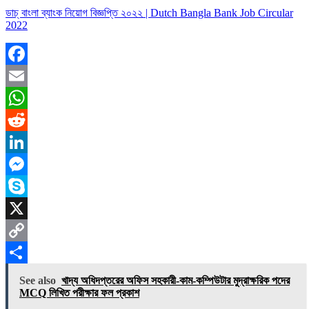
ডাচ্ বাংলা ব্যাংক নিয়োগ বিজ্ঞপ্তি ২০২২ | Dutch Bangla Bank Job Circular
2022
Facebook
Email
WhatsApp
Reddit
LinkedIn
Messenger
Skype
X
Copy
Link
Share
See also
খাদ্য অধিদপ্তরের অফিস সহকারী-কাম-কম্পিউটার মুদ্রাক্ষরিক পদের
MCQ লিখিত পরীক্ষার ফল প্রকাশ