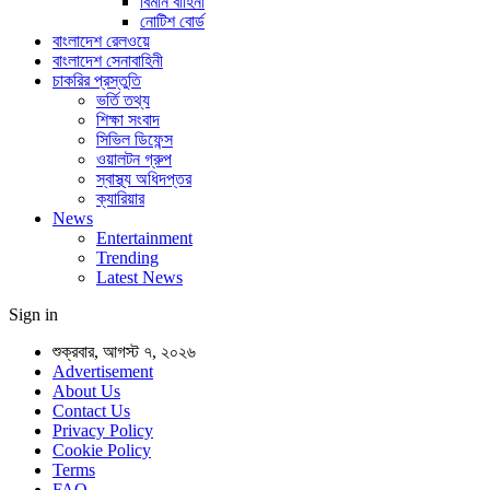
বিমান বাহিনী
নোটিশ বোর্ড
বাংলাদেশ রেলওয়ে
বাংলাদেশ সেনাবাহিনী
চাকরির প্রস্তুতি
ভর্তি তথ্য
শিক্ষা সংবাদ
সিভিল ডিফেন্স
ওয়ালটন গ্রুপ
স্বাস্থ্য অধিদপ্তর
ক্যারিয়ার
News
Entertainment
Trending
Latest News
Sign in
শুক্রবার, আগস্ট ৭, ২০২৬
Advertisement
About Us
Contact Us
Privacy Policy
Cookie Policy
Terms
FAQ