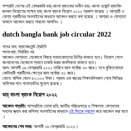
সম্প্রতি দেশের এই বেসরকারি ডাচ্‌-বাংলা ব্যাংকের অধীন ডাচ্‌–বাংলা এজেন্ট ব্যাংকিং
জনবল নিয়োগের লক্ষ্যে ডাচ্ বাংলা ব্যাংক নিয়োগ ২০২২ প্রকাশ করেছে । আগ্রহী ও
যোগ্য প্রার্থীদের অনলাইনের মাধ্যমে আবেদন করতে বলা হয়েছে । আগ্রহ ও যোগ্যতা
থাকলে আবেদন করতে পারবেন আপনিও ।
dutch bangla bank job circular 2022
পদের নাম: ম্যানেজমেন্ট ট্রেইনি
পদসংখ্যা: নির্ধারিত নয়
আবেদন যোগ্যতা: যেকোনো বিষয়ে স্নাতকোত্তর ডিগ্রি থাকতে হবে। নিয়োগ পেলে
বাংলাদেশের যেকোনো স্থানে চাকরি করার মানসিকতা থাকতে হবে।
বয়স: আগামী ১৬ ফেব্রুয়ারি ২০২২ তারিখে বয়স সর্বোচ্চ ৩০ বছর। তবে মুক্তিযোদ্ধা
কোটাধারী প্রার্থীদের ক্ষেত্রে বয়স সর্বোচ্চ ৩২ বছর।
বেতন: মাসিক বেতন ৫০,০০০ টাকা। প্রথম এক বছরের শিক্ষানবিশকাল শেষে সিনিয়র
অফিসার পদে পদোন্নতির সুযোগ রয়েছে।
ডাচ্ বাংলা ব্যাংক নিয়োগ ২০২২
আবেদন পদ্ধতি:
সাম্প্রতিক তোলা ছবি, জাতীয় পরিচয়পত্র ও শিক্ষাগত যোগ্যতার
সনদের স্ক্যান করা কপিসহ অনলাইনের মাধ্যমে
এই লিংকে প্রবেশ
করে আবেদন করা যাবে
।
আবেদনের শেষ সময়
: আগামী ১৬ ফেব্রুয়ারি ২০২২।