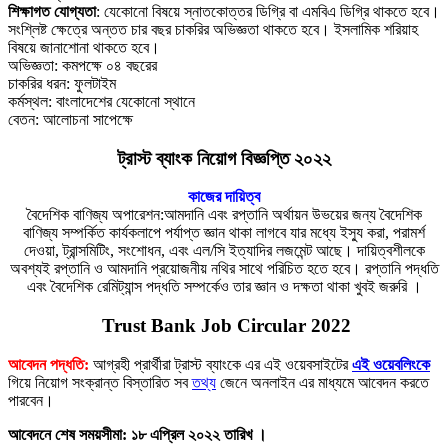
শিক্ষাগত যোগ্যতা
: যেকোনো বিষয়ে স্নাতকোত্তর ডিগ্রি বা এমবিএ ডিগ্রি থাকতে হবে।
সংশ্লিষ্ট ক্ষেত্রে অন্তত চার বছর চাকরির অভিজ্ঞতা থাকতে হবে। ইসলামিক শরিয়াহ
বিষয়ে জানাশোনা থাকতে হবে।
অভিজ্ঞতা: কমপক্ষে ০৪ বছরের
চাকরির ধরন: ফুলটাইম
কর্মস্থল: বাংলাদেশের যেকোনো স্থানে
বেতন: আলোচনা সাপেক্ষে
ট্রাস্ট ব্যাংক নিয়োগ বিজ্ঞপ্তি ২০২২
কাজের দায়িত্ব
বৈদেশিক বাণিজ্য অপারেশন:আমদানি এবং রপ্তানি অর্থায়ন উভয়ের জন্য বৈদেশিক
বাণিজ্য সম্পর্কিত কার্যকলাপে পর্যাপ্ত জ্ঞান থাকা লাগবে যার মধ্যে ইস্যু করা, পরামর্শ
দেওয়া, ট্রান্সমিটিং, সংশোধন, এবং এল/সি ইত্যাদির লজমেন্ট আছে। দায়িত্বশীলকে
অবশ্যই রপ্তানি ও আমদানি প্রয়োজনীয় নথির সাথে পরিচিত হতে হবে। রপ্তানি পদ্ধতি
এবং বৈদেশিক রেমিট্যান্স পদ্ধতি সম্পর্কেও তার জ্ঞান ও দক্ষতা থাকা খুবই জরুরি ।
Trust Bank Job Circular 2022
আবেদন পদ্ধতি:
আগ্রহী প্রার্থীরা ট্রাস্ট ব্যাংকে এর এই ওয়েবসাইটের
এই ওয়েবলিংকে
গিয়ে নিয়োগ সংক্রান্ত বিস্তারিত সব
তথ্য
জেনে অনলাইন এর মাধ্যমে আবেদন করতে
পারবেন।
আবেদনে শেষ সময়সীমা: ১৮ এপ্রিল ২০২২ তারিখ ।