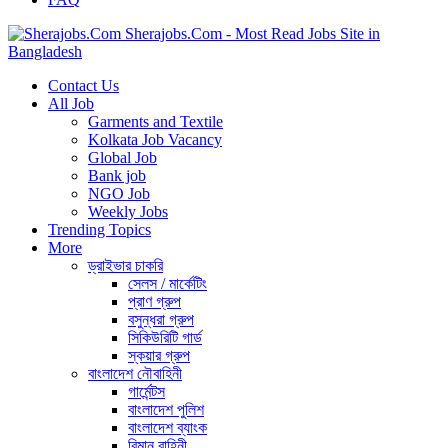
Sherajobs.Com - Most Read Jobs Site in
Bangladesh
Contact Us
All Job
Garments and Textile
Kolkata Job Vacancy
Global Job
Bank job
NGO Job
Weekly Jobs
Trending Topics
More
ড্রাইভার চাকরি
সেলস / মার্কেটিং
প্রাণ গ্রুপ
বসুন্ধরা গ্রুপ
সিকিউরিটি গার্ড
স্কয়ার গ্রুপ
বাংলাদেশ নৌবাহিনী
গার্মেন্টস
বাংলাদেশ পুলিশ
বাংলাদেশ ব্যাংক
বিমান বাহিনী