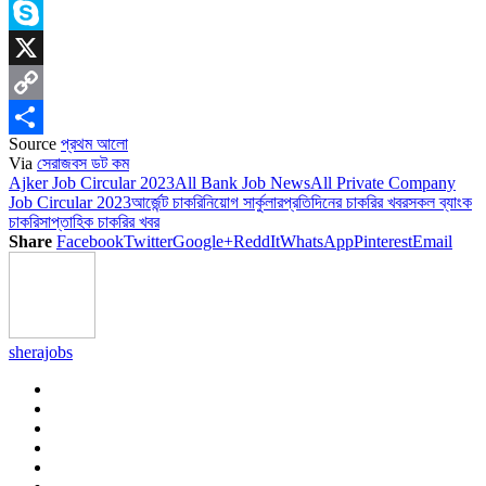
Messenger
Skype
X
Copy
Source
প্রথম আলো
Link
Share
Via
সেরাজবস ডট কম
Ajker Job Circular 2023
All Bank Job News
All Private Company
Job Circular 2023
আর্জেন্ট চাকরি
নিয়োগ সার্কুলার
প্রতিদিনের চাকরির খবর
সকল ব্যাংক
চাকরি
সাপ্তাহিক চাকরির খবর
Share
Facebook
Twitter
Google+
ReddIt
WhatsApp
Pinterest
Email
sherajobs