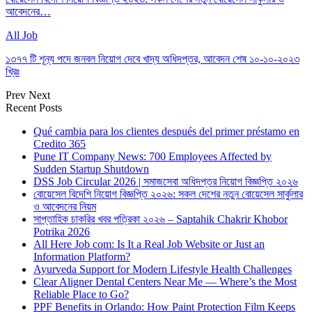
আবেদনের…
All Job
১৩৭৭ টি শূন্য পদে জনবল নিয়োগ দেবে খাদ্য অধিদপ্তর, আবেদন শেষ ১০-১০-২০২৩
খ্রিঃ
Prev
Next
Recent Posts
Qué cambia para los clientes después del primer préstamo en
Credito 365
Pune IT Company News: 700 Employees Affected by
Sudden Startup Shutdown
DSS Job Circular 2026 | সমাজসেবা অধিদপ্তর নিয়োগ বিজ্ঞপ্তি ২০২৬
বোয়েসেল বিদেশি নিয়োগ বিজ্ঞপ্তি ২০২৬: সকল দেশের নতুন বোয়েসেল সার্কুলার
ও আবেদনের নিয়ম
সাপ্তাহিক চাকরির খবর পত্রিকা ২০২৬ – Saptahik Chakrir Khobor
Potrika 2026
All Here Job com: Is It a Real Job Website or Just an
Information Platform?
Ayurveda Support for Modern Lifestyle Health Challenges
Clear Aligner Dental Centers Near Me — Where’s the Most
Reliable Place to Go?
PPF Benefits in Orlando: How Paint Protection Film Keeps