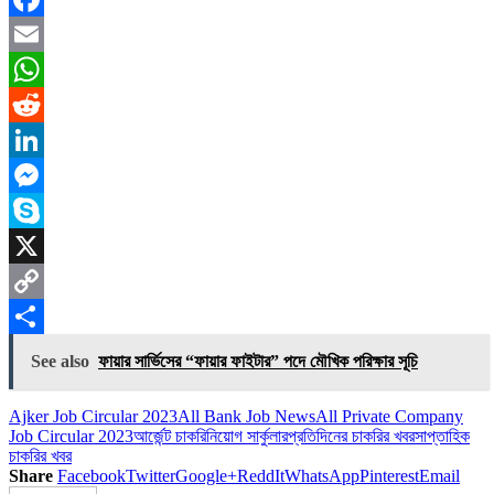
Facebook
Email
WhatsApp
Reddit
LinkedIn
Messenger
Skype
X
Copy
Link
Share
See also
ফায়ার সার্ভিসের “ফায়ার ফাইটার” পদে মৌখিক পরিক্ষার সূচি
Ajker Job Circular 2023
All Bank Job News
All Private Company
Job Circular 2023
আর্জেন্ট চাকরি
নিয়োগ সার্কুলার
প্রতিদিনের চাকরির খবর
সাপ্তাহিক
চাকরির খবর
Share
Facebook
Twitter
Google+
ReddIt
WhatsApp
Pinterest
Email