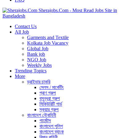
Sherajobs.Com - Most Read Jobs Site in
Bangladesh
Contact Us
All Job
Garments and Textile
Kolkata Job Vacancy
Global Job
Bank job
NGO Job
Weekly Jobs
Trending Topics
More
ড্রাইভার চাকরি
সেলস / মার্কেটিং
প্রাণ গ্রুপ
বসুন্ধরা গ্রুপ
সিকিউরিটি গার্ড
স্কয়ার গ্রুপ
বাংলাদেশ নৌবাহিনী
গার্মেন্টস
বাংলাদেশ পুলিশ
বাংলাদেশ ব্যাংক
বিমান বাহিনী