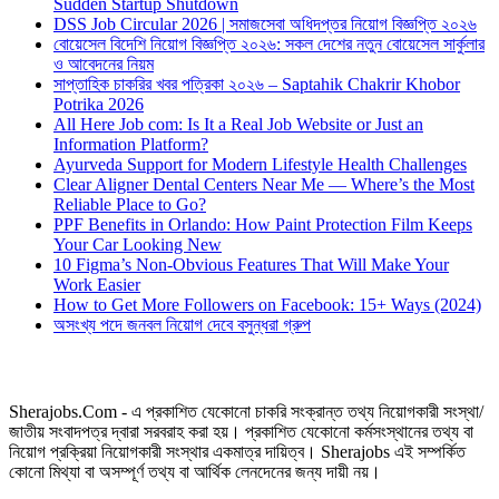
Sudden Startup Shutdown
DSS Job Circular 2026 | সমাজসেবা অধিদপ্তর নিয়োগ বিজ্ঞপ্তি ২০২৬
বোয়েসেল বিদেশি নিয়োগ বিজ্ঞপ্তি ২০২৬: সকল দেশের নতুন বোয়েসেল সার্কুলার
ও আবেদনের নিয়ম
সাপ্তাহিক চাকরির খবর পত্রিকা ২০২৬ – Saptahik Chakrir Khobor
Potrika 2026
All Here Job com: Is It a Real Job Website or Just an
Information Platform?
Ayurveda Support for Modern Lifestyle Health Challenges
Clear Aligner Dental Centers Near Me — Where’s the Most
Reliable Place to Go?
PPF Benefits in Orlando: How Paint Protection Film Keeps
Your Car Looking New
10 Figma’s Non-Obvious Features That Will Make Your
Work Easier
How to Get More Followers on Facebook: 15+ Ways (2024)
অসংখ্য পদে জনবল নিয়োগ দেবে বসুন্ধরা গ্রুপ
Sherajobs.Com - এ প্রকাশিত যেকোনো চাকরি সংক্রান্ত তথ্য নিয়োগকারী সংস্থা/
জাতীয় সংবাদপত্র দ্বারা সরবরাহ করা হয়। প্রকাশিত যেকোনো কর্মসংস্থানের তথ্য বা
নিয়োগ প্রক্রিয়া নিয়োগকারী সংস্থার একমাত্র দায়িত্ব। Sherajobs এই সম্পর্কিত
কোনো মিথ্যা বা অসম্পূর্ণ তথ্য বা আর্থিক লেনদেনের জন্য দায়ী নয়।