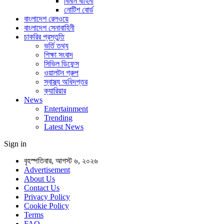
বিমান বাহিনী
নোটিশ বোর্ড
বাংলাদেশ রেলওয়ে
বাংলাদেশ সেনাবাহিনী
চাকরির প্রস্তুতি
ভর্তি তথ্য
শিক্ষা সংবাদ
সিভিল ডিফেন্স
ওয়ালটন গ্রুপ
স্বাস্থ্য অধিদপ্তর
ক্যারিয়ার
News
Entertainment
Trending
Latest News
Sign in
বৃহস্পতিবার, আগস্ট ৬, ২০২৬
Advertisement
About Us
Contact Us
Privacy Policy
Cookie Policy
Terms
FAQ