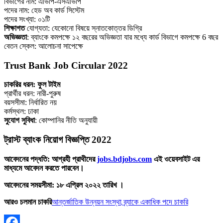
বিভাগের নাম: এভিপি-এসএভিপি
পদের নাম: হেড অব কার্ড সিস্টেম
পদের সংখ্যা: ০১টি
শিক্ষাগত
যোগ্যতা: যেকোনো বিষয়ে স্নাতকোত্তর ডিগ্রি
অভিজ্ঞতা
: ব্যাংকে কমপক্ষে ১২ বছরের অভিজ্ঞতা যার মধ্যে কার্ড বিভাগে কমপক্ষে 6 বছর
বেতন স্কেল: আলোচনা সাপেক্ষে
Trust Bank Job Circular 2022
চাকরির ধরন: ফুল টাইম
প্রার্থীর ধরন: নারী-পুরুষ
বয়সসীমা: নির্ধারিত নয়
কর্মস্থল: ঢাকা
সুযোগ সুবিধা
: কোম্পানির নীতি অনুযায়ী
ট্রাস্ট ব্যাংক নিয়োগ বিজ্ঞপ্তি 2022
আবেদনের পদ্ধতি: আগ্রহী প্রাথীদের
jobs.bdjobs.com
এই ওয়েবসাইট এর
মাধ্যমে আবেদন করতে পারবেন।
আবেদনের সময়সীমা: ১৮ এপ্রিল ২০২২ তারিখ ।
আরও চলমান চাকরি
আন্তর্জাতিক উন্নয়ন সংস্থা ব্র্যাকে একাধিক পদে চাকরি