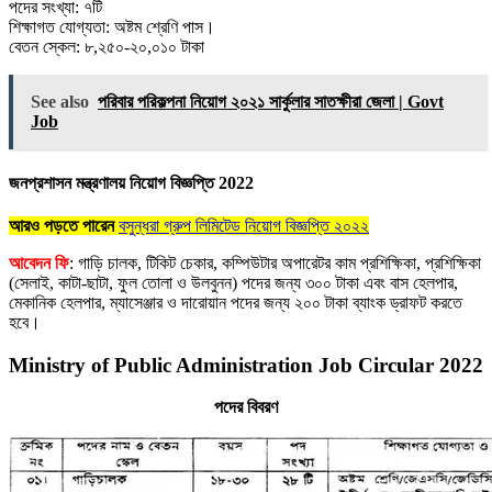
পদের সংখ্যা: ৭টি
শিক্ষাগত যোগ্যতা: অষ্টম শ্রেণি পাস।
বেতন স্কেল: ৮,২৫০-২০,০১০ টাকা
See also
পরিবার পরিকল্পনা নিয়োগ ২০২১ সার্কুলার সাতক্ষীরা জেলা | Govt
Job
জনপ্রশাসন মন্ত্রণালয় নিয়োগ বিজ্ঞপ্তি 2022
আরও পড়তে পারেন
বসুন্ধরা গ্রুপ লিমিটেড নিয়োগ বিজ্ঞপ্তি ২০২২
আবেদন ফি
: গাড়ি চালক, টিকিট চেকার, কম্পিউটার অপারেটর কাম প্রশিক্ষিকা, প্রশিক্ষিকা
(সেলাই, কাটা-ছাটা, ফুল তোলা ও উলবুনন) পদের জন্য ৩০০ টাকা এবং বাস হেলপার,
মেকানিক হেলপার, ম্যাসেঞ্জার ও দারোয়ান পদের জন্য ২০০ টাকা ব্যাংক ড্রাফট করতে
হবে।
Ministry of Public Administration Job Circular 2022
পদের বিবরণ