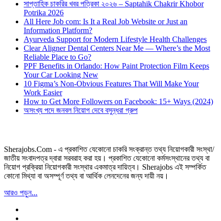
সাপ্তাহিক চাকরির খবর পত্রিকা ২০২৬ – Saptahik Chakrir Khobor
Potrika 2026
All Here Job com: Is It a Real Job Website or Just an
Information Platform?
Ayurveda Support for Modern Lifestyle Health Challenges
Clear Aligner Dental Centers Near Me — Where’s the Most
Reliable Place to Go?
PPF Benefits in Orlando: How Paint Protection Film Keeps
Your Car Looking New
10 Figma’s Non-Obvious Features That Will Make Your
Work Easier
How to Get More Followers on Facebook: 15+ Ways (2024)
অসংখ্য পদে জনবল নিয়োগ দেবে বসুন্ধরা গ্রুপ
Sherajobs.Com - এ প্রকাশিত যেকোনো চাকরি সংক্রান্ত তথ্য নিয়োগকারী সংস্থা/
জাতীয় সংবাদপত্র দ্বারা সরবরাহ করা হয়। প্রকাশিত যেকোনো কর্মসংস্থানের তথ্য বা
নিয়োগ প্রক্রিয়া নিয়োগকারী সংস্থার একমাত্র দায়িত্ব। Sherajobs এই সম্পর্কিত
কোনো মিথ্যা বা অসম্পূর্ণ তথ্য বা আর্থিক লেনদেনের জন্য দায়ী নয়।
আরও পড়ুন...