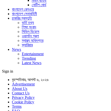
বিমান বাহিনী
নোটিশ বোর্ড
বাংলাদেশ রেলওয়ে
বাংলাদেশ সেনাবাহিনী
চাকরির প্রস্তুতি
ভর্তি তথ্য
শিক্ষা সংবাদ
সিভিল ডিফেন্স
ওয়ালটন গ্রুপ
স্বাস্থ্য অধিদপ্তর
ক্যারিয়ার
News
Entertainment
Trending
Latest News
Sign in
বৃহস্পতিবার, আগস্ট ৬, ২০২৬
Advertisement
About Us
Contact Us
Privacy Policy
Cookie Policy
Terms
FAQ