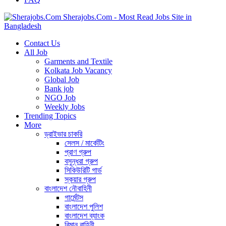
Sherajobs.Com - Most Read Jobs Site in
Bangladesh
Contact Us
All Job
Garments and Textile
Kolkata Job Vacancy
Global Job
Bank job
NGO Job
Weekly Jobs
Trending Topics
More
ড্রাইভার চাকরি
সেলস / মার্কেটিং
প্রাণ গ্রুপ
বসুন্ধরা গ্রুপ
সিকিউরিটি গার্ড
স্কয়ার গ্রুপ
বাংলাদেশ নৌবাহিনী
গার্মেন্টস
বাংলাদেশ পুলিশ
বাংলাদেশ ব্যাংক
বিমান বাহিনী