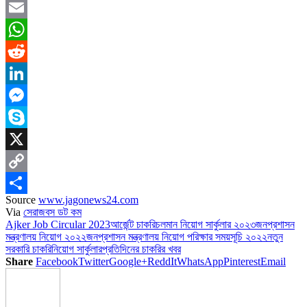
Facebook
Email
WhatsApp
Reddit
LinkedIn
Messenger
Skype
X
Copy
Source
www.jagonews24.com
Link
Share
Via
সেরাজবস ডট কম
Ajker Job Circular 2023
আর্জেন্ট চাকরি
চলমান নিয়োগ সার্কুলার ২০২৩
জনপ্রশাসন
মন্ত্রণালয় নিয়োগ ২০২২
জনপ্রশাসন মন্ত্রণালয় নিয়োগ পরিক্ষার সময়সূচি ২০২২
নতুন
সরকারি চাকরি
নিয়োগ সার্কুলার
প্রতিদিনের চাকরির খবর
Share
Facebook
Twitter
Google+
ReddIt
WhatsApp
Pinterest
Email