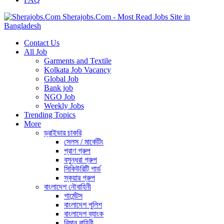
Sherajobs.Com - Most Read Jobs Site in
Bangladesh
Contact Us
All Job
Garments and Textile
Kolkata Job Vacancy
Global Job
Bank job
NGO Job
Weekly Jobs
Trending Topics
More
ড্রাইভার চাকরি
সেলস / মার্কেটিং
প্রাণ গ্রুপ
বসুন্ধরা গ্রুপ
সিকিউরিটি গার্ড
স্কয়ার গ্রুপ
বাংলাদেশ নৌবাহিনী
গার্মেন্টস
বাংলাদেশ পুলিশ
বাংলাদেশ ব্যাংক
বিমান বাহিনী