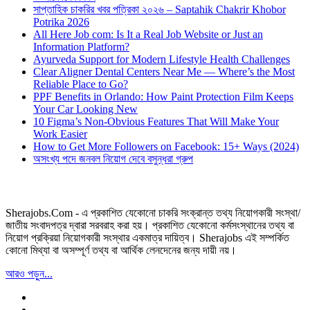
সাপ্তাহিক চাকরির খবর পত্রিকা ২০২৬ – Saptahik Chakrir Khobor
Potrika 2026
All Here Job com: Is It a Real Job Website or Just an
Information Platform?
Ayurveda Support for Modern Lifestyle Health Challenges
Clear Aligner Dental Centers Near Me — Where’s the Most
Reliable Place to Go?
PPF Benefits in Orlando: How Paint Protection Film Keeps
Your Car Looking New
10 Figma’s Non-Obvious Features That Will Make Your
Work Easier
How to Get More Followers on Facebook: 15+ Ways (2024)
অসংখ্য পদে জনবল নিয়োগ দেবে বসুন্ধরা গ্রুপ
Sherajobs.Com - এ প্রকাশিত যেকোনো চাকরি সংক্রান্ত তথ্য নিয়োগকারী সংস্থা/
জাতীয় সংবাদপত্র দ্বারা সরবরাহ করা হয়। প্রকাশিত যেকোনো কর্মসংস্থানের তথ্য বা
নিয়োগ প্রক্রিয়া নিয়োগকারী সংস্থার একমাত্র দায়িত্ব। Sherajobs এই সম্পর্কিত
কোনো মিথ্যা বা অসম্পূর্ণ তথ্য বা আর্থিক লেনদেনের জন্য দায়ী নয়।
আরও পড়ুন...