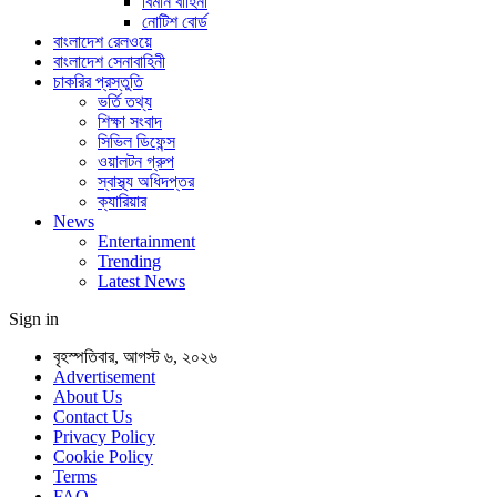
বিমান বাহিনী
নোটিশ বোর্ড
বাংলাদেশ রেলওয়ে
বাংলাদেশ সেনাবাহিনী
চাকরির প্রস্তুতি
ভর্তি তথ্য
শিক্ষা সংবাদ
সিভিল ডিফেন্স
ওয়ালটন গ্রুপ
স্বাস্থ্য অধিদপ্তর
ক্যারিয়ার
News
Entertainment
Trending
Latest News
Sign in
বৃহস্পতিবার, আগস্ট ৬, ২০২৬
Advertisement
About Us
Contact Us
Privacy Policy
Cookie Policy
Terms
FAQ