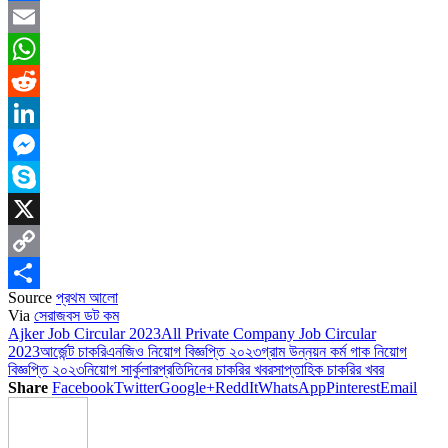
Facebook
Email
WhatsApp
Reddit
LinkedIn
Messenger
Skype
X
Copy
Source
প্রথম আলো
Link
Share
Via
সেরাজবস ডট কম
Ajker Job Circular 2023
All Private Company Job Circular
2023
আর্জেন্ট চাকরি
এনজিও নিয়োগ বিজ্ঞপ্তি ২০২৩
গ্রাম উন্নয়ন কর্ম গাক নিয়োগ
বিজ্ঞপ্তি ২০২৩
নিয়োগ সার্কুলার
প্রতিদিনের চাকরির খবর
সাপ্তাহিক চাকরির খবর
Share
Facebook
Twitter
Google+
ReddIt
WhatsApp
Pinterest
Email