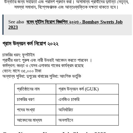
উন্নতির জন্য সহায়তা এবং পরামর্শ প্রদান করা। অসামান্য প্রার্থীদের দুর্দান্ত নেতৃত্ব,
সমস্যা সমাধান, বিশ্লেষণাত্মক এবং আন্তঃব্যক্তিক দক্ষতা থাকতে হবে।
See also
বম্বে সুইটস নিয়োগ বিজ্ঞপ্তি ২০২৩ - Bombay Sweets Job
2023
গ্রাম উন্নয়ন কর্ম নিয়োগ ২০২২
চাকরির ধরন: ফুলটাইম
প্রার্থীর ধরণ: পুরুষ এবং নারী উভয়ই আবেদন করতে পারবেন ।
কর্মস্থল: বগুড়া ও যেসব এলাকার গাকের কার্যক্রম রয়েছে
বেতন: মাসে ৩৫,০০০ টাকা
অন্যান্য সুবিধা: দুপুরের খাবারের সুবিধা: আংশিক ভর্তুকি
প্রতিষ্ঠানের নাম
গ্রাম উন্নয়ন কর্ম (GUK)
চাকরির ধরণ
এনজিও চাকরি
পদের সংখ্যা
অনির্ধারিত
আবেদনের মাধ্যম
অনলাইনে