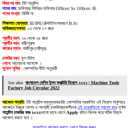
বিভাগের নাম
: নিট গার্মেন্টস
পদের নাম
: অফিসার/ সিনিয়র অফিসার Officer/ Sr. Officer- IE
পদের সংখ্যা
: নির্দিষ্ট না
শিক্ষাগত যোগ্যতা
: IE/IPE/টেক্সটাইল/সমমানে B.Sc
অভিজ্ঞতা/দক্ষতা
: ০৩ থেকে ০৭ বছর
প্রার্থীর বয়স
: ২৬ থেকে ৩৫ বছর
প্রার্থীর ধরন
: নারী/পুরুষ
কাজের স্থান
: গাজীপুর (শ্রীপুর)
চাকরির ধরন
:
ফুল টাইম
বেতন
: আলোচনা সাপেক্ষে ।
সুযোগ সুবিধা
: কোম্পানির নীতি অনুযায়ী
See also
বাংলাদেশ মেশিন টুলস ফ্যাক্টরি নিয়োগ ২০২২ | Machine Tools
Factory Job Circular 2022
আবেদন পদ্ধতি
: নিট গার্মেন্টস ম্যানুফ্যাকচারিং কোম্পানির প্রকাশিত এই নিয়োগ সার্কুলারে
আবেদনে ইচ্ছুক যোগ্য ও আগ্রহী চাকরিপ্রত্যাশীদের
এই ওয়েবলিংকে প্রবেশ করে
পূর্ণাঙ্গ
গার্মেন্টস চাকরির খবর ২০২২
ভালো ভাবে জেনে
Apply
বাটনে ক্লিক করে সঠিক নিয়মে
আবেদন করতে হবে ।
অনলাইনে আবেদন করতে এখানে ক্লিক করুন