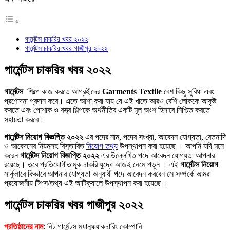
গার্মেন্টস চাকরির খবর ২০২২
গার্মেন্টস চাকরির খবর গাজীপুর ২০২২
গার্মেন্টস চাকরির খবর ২০২২
গার্মেন্টস
শিল্পে কাজ করতে আগ্রহীদের
Garments Textile
বেশ কিছু সুবিধা এবং
প্রণোদনা প্রদান করে। এতে আশা করা যায় যে এই খাতে আরও বেশি লোককে আকৃষ্ট
করতে এবং পোশাক ও বস্ত্র শিল্পকে অর্থনীতির একটি মূল অংশ হিসাবে নিশ্চিত করতে
সহায়তা করবে।
গার্মেন্টস নিয়োগ বিজ্ঞপ্তি ২০২২
এর পদের নাম, পদের সংখ্যা, আবেদন যোগ্যতা, বেতনাদি
ও আবেদনের নিয়মসহ বিস্তারিত
নিয়োগ তথ্য
উপস্থাপন করা হয়েছে । আপনি যদি মনে
করেন
গার্মেন্টস নিয়োগ বিজ্ঞপ্তি ২০২২
এর উল্লেখিত পদে আবেদন যোগ্যতা আপনার
রয়েছে। তবে প্রতিযোগীতামূক চাকরি যুদ্ধে আজই নেমে পড়ুন । এই
গার্মেন্টস নিয়োগ
সার্কুলারে কিভাবে আপনার যোগ্যতা অনুযায়ী পদে আবেদন করবেন সে সম্পর্কে আমরা
প্রয়োজনীয় টিপস/তথ্য এই আটিক্যালে উপস্থাপন করা হয়েছে ।
গার্মেন্টস চাকরির খবর গাজীপুর ২০২২
প্রতিষ্ঠানের নাম
: নিট গার্মেন্টস ম্যানুফ্যাকচারিং কোম্পানি