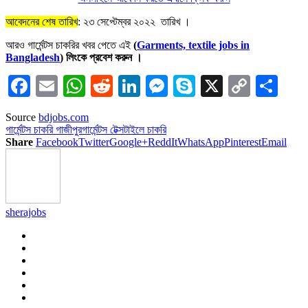
আবেদনের শেষ তারিখ
: ২৩ সেপ্টেম্বর ২০২২ তারিখ ।
আরও গার্মেন্টস চাকরির খবর পেতে এই
(
Garments, textile jobs in
Bangladesh
) লিংকে প্রবেশ করুন ।
Facebook
Email
WhatsApp
Reddit
LinkedIn
Messenger
Skype
X
Copy
Sha
Link
Source
bdjobs.com
গার্মেন্টস চাকরি গাজীপুর
গার্মেন্টস টেক্সটাইলে চাকরি
Share
Facebook
Twitter
Google+
ReddIt
WhatsApp
Pinterest
Email
sherajobs