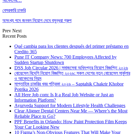
আবেদনের…
বেসরকারি চাকরি
অসংখ্য পদে জনবল নিয়োগ দেবে বসুন্ধরা গ্রুপ
Prev
Next
Recent Posts
Qué cambia para los clientes después del primer préstamo en
Credito 365
Pune IT Company News: 700 Employees Affected by
Sudden Startup Shutdown
DSS Job Circular 2026 | সমাজসেবা অধিদপ্তর নিয়োগ বিজ্ঞপ্তি ২০২৬
বোয়েসেল বিদেশি নিয়োগ বিজ্ঞপ্তি ২০২৬: সকল দেশের নতুন বোয়েসেল সার্কুলার
ও আবেদনের নিয়ম
সাপ্তাহিক চাকরির খবর পত্রিকা ২০২৬ – Saptahik Chakrir Khobor
Potrika 2026
All Here Job com: Is It a Real Job Website or Just an
Information Platform?
Ayurveda Support for Modern Lifestyle Health Challenges
Clear Aligner Dental Centers Near Me — Where’s the Most
Reliable Place to Go?
PPF Benefits in Orlando: How Paint Protection Film Keeps
Your Car Looking New
10 Figma’s Non-Obvious Features That Will Make Your