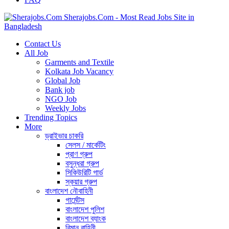
Sherajobs.Com - Most Read Jobs Site in
Bangladesh
Contact Us
All Job
Garments and Textile
Kolkata Job Vacancy
Global Job
Bank job
NGO Job
Weekly Jobs
Trending Topics
More
ড্রাইভার চাকরি
সেলস / মার্কেটিং
প্রাণ গ্রুপ
বসুন্ধরা গ্রুপ
সিকিউরিটি গার্ড
স্কয়ার গ্রুপ
বাংলাদেশ নৌবাহিনী
গার্মেন্টস
বাংলাদেশ পুলিশ
বাংলাদেশ ব্যাংক
বিমান বাহিনী