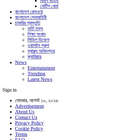
বিমান বাহিনী
নোটিশ বোর্ড
বাংলাদেশ রেলওয়ে
বাংলাদেশ সেনাবাহিনী
চাকরির প্রস্তুতি
ভর্তি তথ্য
শিক্ষা সংবাদ
সিভিল ডিফেন্স
ওয়ালটন গ্রুপ
স্বাস্থ্য অধিদপ্তর
ক্যারিয়ার
News
Entertainment
Trending
Latest News
Sign in
সোমবার, আগস্ট ১০, ২০২৬
Advertisement
About Us
Contact Us
Privacy Policy
Cookie Policy
Terms
FAQ