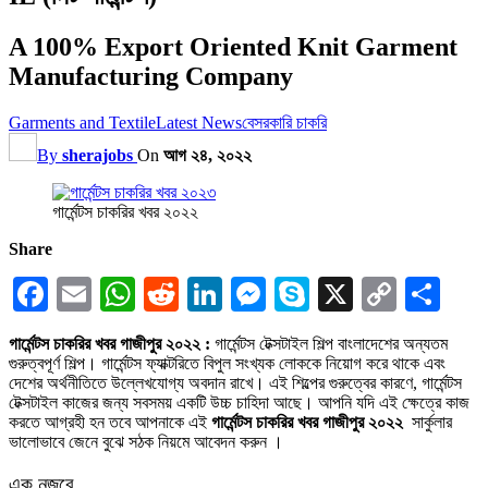
A 100% Export Oriented Knit Garment
Manufacturing Company
Garments and Textile
Latest News
বেসরকারি চাকরি
By
sherajobs
On
আগ ২৪, ২০২২
গার্মেন্টস চাকরির খবর ২০২২
Share
Facebook
Email
WhatsApp
Reddit
LinkedIn
Messenger
Skype
X
Copy
Sha
Link
গার্মেন্টস চাকরির খবর গাজীপুর ২০২২ :
গার্মেন্টস টেক্সটাইল শিল্প বাংলাদেশের অন্যতম
গুরুত্বপূর্ণ শিল্প। গার্মেন্টস ফ্যাক্টরিতে বিপুল সংখ্যক লোককে নিয়োগ করে থাকে এবং
দেশের অর্থনীতিতে উল্লেখযোগ্য অবদান রাখে। এই শিল্পের গুরুত্বের কারণে, গার্মেন্টস
টেক্সটাইল কাজের জন্য সবসময় একটি উচ্চ চাহিদা আছে। আপনি যদি এই ক্ষেত্রে কাজ
করতে আগ্রহী হন তবে আপনাকে এই
গার্মেন্টস চাকরির খবর গাজীপুর ২০২২
সার্কুলার
ভালোভাবে জেনে বুঝে সঠক নিয়মে আবেদন করুন ।
এক নজরে