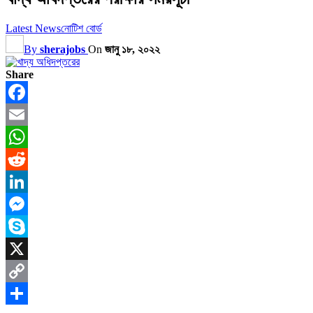
Latest News
নোটিশ বোর্ড
By
sherajobs
On
জানু ১৮, ২০২২
Share
Facebook
Email
WhatsApp
Reddit
LinkedIn
Messenger
Skype
X
Copy