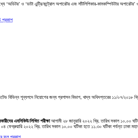
ে ‘অডিটর’ ও ‘ডাটা এন্ট্রি/কন্ট্রোল অপারেটর এবং সাঁটলিপিকার-কামকম্পিউটার অপারেটর’ ও 
ি প্রকাশ
ড বিভিন্ন শূন্যপদে নিয়ােগের জন্য প্রশাসন বিভাগ, খাদ্য অধিদপ্তরের ১১/০৭/২০১৮ খ্রি.
নকারীদের এমসিকিউ/লিখিত পরীক্ষা
আগামী ২৮ জানুয়ারি ২০২২ খ্রি. তারিখ সকাল ১০.০০ ঘটিক
৪ ফেব্রুয়ারি ২০২২ খ্রি. তারিখ সকাল ১০.০০ ঘটিকা হতে ১১.৩০ ঘটিকা পর্যন্ত ঢাকা মহানগর
ার ফল প্রকাশ