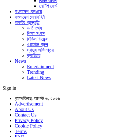
বিমান বাহিনী
নোটিশ বোর্ড
বাংলাদেশ রেলওয়ে
বাংলাদেশ সেনাবাহিনী
চাকরির প্রস্তুতি
ভর্তি তথ্য
শিক্ষা সংবাদ
সিভিল ডিফেন্স
ওয়ালটন গ্রুপ
স্বাস্থ্য অধিদপ্তর
ক্যারিয়ার
News
Entertainment
Trending
Latest News
Sign in
বৃহস্পতিবার, আগস্ট ৬, ২০২৬
Advertisement
About Us
Contact Us
Privacy Policy
Cookie Policy
Terms
FAQ