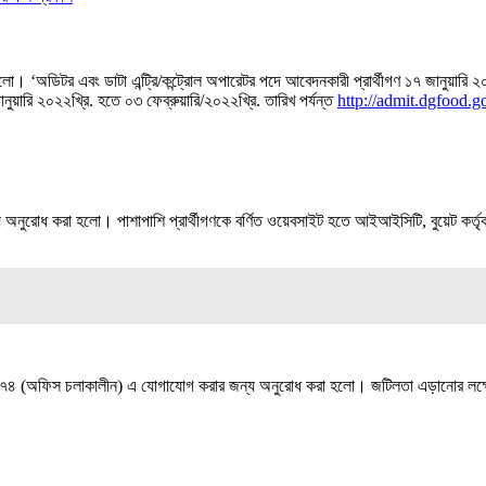
ে। ‘অডিটর এবং ডাটা এন্ট্রি/কন্ট্রোল অপারেটর পদে আবেদনকারী প্রার্থীগণ ১৭ জানুয়ারি ২০
নুয়ারি ২০২২খ্রি. হতে ০৩ ফেব্রুয়ারি/২০২২খ্রি. তারিখ পর্যন্ত
http://admit.dgfood.g
্য অনুরােধ করা হলাে। পাশাপাশি প্রার্থীগণকে বর্ণিত ওয়েবসাইট হতে আইআইসিটি, বুয়েট কর্তৃ
চলাকালীন) এ যােগাযােগ করার জন্য অনুরােধ করা হলাে। জটিলতা এড়ানাের লক্ষ্যে শেষ 