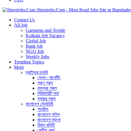
Sherajobs.Com - Most Read Jobs Site in Banglade
Contact Us
All Job
Garments and Textile
Kolkata Job Vacancy
Global Job
Bank job
NGO Job
Weekly Jobs
Trending Topics
More
ড্রাইভার চাকরি
সেলস / মার্কেটিং
প্রাণ গ্রুপ
বসুন্ধরা গ্রুপ
সিকিউরিটি গার্ড
স্কয়ার গ্রুপ
বাংলাদেশ নৌবাহিনী
গার্মেন্টস
বাংলাদেশ পুলিশ
বাংলাদেশ ব্যাংক
বিমান বাহিনী
নোটিশ বোর্ড