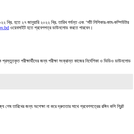
২২ খ্রি. হতে ২৭ জানুয়ারি ২০২২ খ্রি. তারিখ পর্যন্ত এবং ‘সাঁট লিপিকার-কাম-কম্পিউটার
ov.bd
ওয়েবসাইট হতে প্রবেশপত্র ডাউনলােড করতে পারবেন।
ক প্রস্তুতকৃত পরীক্ষার্থীদের জন্য পরীক্ষা সংক্রান্ত কাজের নির্দেশিকা ও ভিডিও ডাউনলােড
তারিখের জন্য অপেক্ষা না করে দ্রুততার সাথে প্রবেশপত্রের রঙ্গিন কপি প্রিন্ট