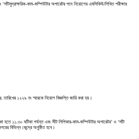
‘সাঁটমুদ্রাক্ষরিক-কাম-কম্পিউটার অপারেটর পদে নিয়ােগের এমসিকিউ/লিখিত পরীক্ষার
 তারিখের ১২২৯ নং স্মারকে নিয়ােগ বিজ্ঞপ্তি জারি করা হয়।
া হতে ১১.৩০ ঘটিকা পর্যন্ত এবং সীট লিপিকার-কাম-কম্পিউটার অপারেটর’ ও ‘সাঁট
ের বিভিন্ন কেন্দ্রে অনুষ্ঠিত হবে।