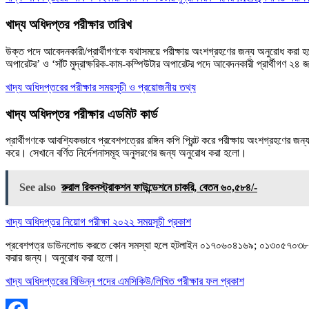
খাদ্য অধিদপ্তর পরীক্ষার তারিখ
উক্ত পদে আবেদনকারী/প্রার্থীগণকে যথাসময়ে পরীক্ষায় অংশগ্রহণের জন্য অনুরােধ করা হলা
অপারেটর’ ও ‘সাঁট মুদ্রাক্ষরিক-কাম-কম্পিউটার অপারেটর পদে আবেদনকারী প্রার্থীগণ ২৪ জা
খাদ্য অধিদপ্তরের পরীক্ষার সময়সূচী ও প্রয়োজনীয় তথ্য
খাদ্য অধিদপ্তর পরীক্ষার এডমিট কার্ড
প্রার্থীগণকে আবশ্যিকভাবে প্রবেশপত্রের রঙ্গিন কপি প্রিন্ট করে পরীক্ষায় অংশগ্রহণের জন
করে। সেখানে বর্ণিত নির্দেশনাসমূহ অনুসরণের জন্য অনুরােধ করা হলাে।
See also
রুরাল রিকনস্ট্রাকশন ফাউন্ডেশনে চাকরি, বেতন ৬০,৫৮৪/-
খাদ্য অধিদপ্তর নিয়োগ পরীক্ষা ২০২২ সময়সূচী প্রকাশ
প্রবেশপত্র ডাউনলােড করতে কোন সমস্যা হলে হটলাইন ০১৭০৬০৪১৬৯; ০১৩০৫৭০৩৮৭৪ (অফিস 
করার জন্য। অনুরােধ করা হলাে।
খাদ্য অধিদপ্তরের বিভিন্ন পদের এমসিকিউ/লিখিত পরীক্ষার ফল প্রকাশ