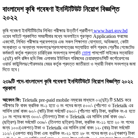
বাংলাদেশ কৃষি গবেষণা ইনস্টিটিউট নিয়োগ বিজ্ঞপ্তি
২০২২
কৃষি গবেষণা ইনস্টিটিউটের লিখিত পরীক্ষায় উত্তীর্ণ প্রার্থীগণ
www.bari.gov.bd
ওয়েব সাইটে প্রকাশিত সময়সীমার মধ্যে অনলাইনে পূরণকৃত Application ফরমের
একসেট, লিখিত পরীক্ষার প্রবেশপত্র এবং সকল শিক্ষাগত যােগ্যতা, অভিজ্ঞতা, কোটা
সংক্রান্ত ও অন্যান্য সনদপত্র/প্রশংসাপত্রের সত্যায়িত কপি প্রথম শ্রেণীর গেজেটেড
কর্মকর্তা কর্তৃক প্রদত্ত চারিত্রিক সনদপত্র সম্প্রতি
তােলা
পাসপাের্ট সাইজের সত্যায়িত
২(দুই) কপি রঙ্গিন ছবি নিজ এলাকার ইউনিয়ন পরিষদের চেয়ারম্যান/সিটি কর্পোরেশনের
ওয়ার্ড কাউন্সিলর/পৌরসভার মেয়র কর্তৃক প্রদত্ত জাতীয়তা ও স্থায়ী নিবাস সনদপত্র জমা
দিতে হবে।
২৩৯টি পদে-বাংলাদেশ কৃষি গবেষণা ইনস্টিটিউটে নিয়োগ বিজ্ঞপ্তি ২০২২
প্রকাশ
আবেদন ফি:
Teletalk pre-paid mobile নম্বরের মাধ্যমে ০২(দুই) টি SMS করে
পরীক্ষার ফি বাবদ ক্রমিক নং-১ হতে ৩ নং পদের জন্য ৫০০/- (পাঁচশত ও Teletalk এর
সার্ভিস চার্জ বাবদ ৬০/- (ষাট) টাকা সর্বমােট ৫৬০/- (পাঁচশত ষাট) টাকা, ক্রমিক নং-৪ হতে
১০ নং পদের জন্য ৩০০/- (তিনশত) টাকা ও Teletalk এর সার্ভিস চার্জ বাবদ ৩৬/-
(ছত্রিশ) টাকা সর্বমােট ৩৩৬/- (তিনশত ছত্রিশ) টাকা, ক্রমিক নং-১১ হতে ২০ নং পদের
জন্য ১০০/(একশত) টাকা ও Teletalk এর সার্ভিস চার্জ বাবদ ১২- (বার) টাকা সর্বমােট
১১২/- (একশত বার) টাকা এবং ক্রমিক নং-২১ হতে ২৮ নং পদের জন্য ৫০/(পঞ্চাশ) টাকা