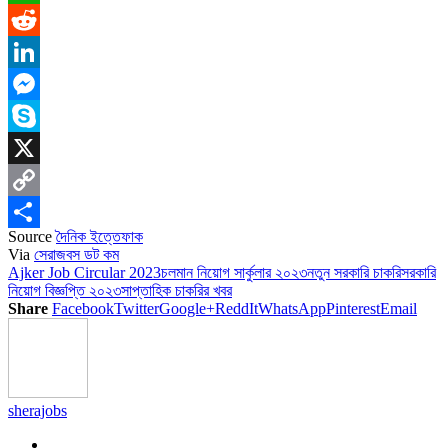
WhatsApp
Reddit
LinkedIn
Messenger
Skype
X
Copy
Source
দৈনিক ইত্তেফাক
Link
Share
Via
সেরাজবস ডট কম
Ajker Job Circular 2023
চলমান নিয়োগ সার্কুলার ২০২৩
নতুন সরকারি চাকরি
সরকারি
নিয়োগ বিজ্ঞপ্তি ২০২৩
সাপ্তাহিক চাকরির খবর
Share
Facebook
Twitter
Google+
ReddIt
WhatsApp
Pinterest
Email
sherajobs