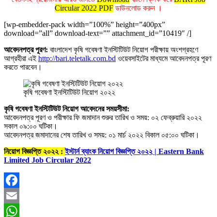
Circular 2022 PDF
ডাউনলোড করুন ।
[wp-embedder-pack width=”100%” height=”400px”
download=”all” download-text=”” attachment_id=”10419″ /]
আবেদনপত্র পূরণ:
বাংলাদেশ কৃষি গবেষণা ইনস্টিটিউট নিয়োগ পরীক্ষায় অংশগ্রহণে
আগ্রহীরা এই
http://bari.teletalk.com.bd
ওয়েবসাইটের মাধ্যমে আবেদনপত্র পূরণ
করতে পারবেন।
কৃষি গবেষণা ইনস্টিটিউট নিয়োগ ২০২২
কৃষি গবেষণা ইনস্টিটিউট নিয়োগ আবেদনের সময়সীমা:
আবেদনপত্র পূরণ ও পরীক্ষার ফি জমাদান শুরুর তারিখ ও সময়: ০২ ফেব্রুয়ারি ২০২২
সকাল ০৯:০০ ঘটিকা।
আবেদনপত্র জমাদানের শেষ তারিখ ও সময়: ০১ মার্চ ২০২২ বিকাল ০৫:০০ ঘটিকা।
নিয়োগ বিজ্ঞপ্তি ২০২২ :
ইস্টার্ন ব্যাংক নিয়োগ বিজ্ঞপ্তি ২০২২ | Eastern Bank
Limited Job Circular 2022
Facebook
Email