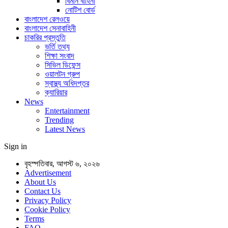
বিমান বাহিনী
নোটিশ বোর্ড
বাংলাদেশ রেলওয়ে
বাংলাদেশ সেনাবাহিনী
চাকরির প্রস্তুতি
ভর্তি তথ্য
শিক্ষা সংবাদ
সিভিল ডিফেন্স
ওয়ালটন গ্রুপ
স্বাস্থ্য অধিদপ্তর
ক্যারিয়ার
News
Entertainment
Trending
Latest News
Sign in
বৃহস্পতিবার, আগস্ট ৬, ২০২৬
Advertisement
About Us
Contact Us
Privacy Policy
Cookie Policy
Terms
FAQ