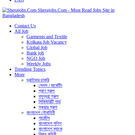
Sherajobs.Com - Most Read Jobs Site in
Bangladesh
Contact Us
All Job
Garments and Textile
Kolkata Job Vacancy
Global Job
Bank job
NGO Job
Weekly Jobs
Trending Topics
More
ড্রাইভার চাকরি
সেলস / মার্কেটিং
প্রাণ গ্রুপ
বসুন্ধরা গ্রুপ
সিকিউরিটি গার্ড
স্কয়ার গ্রুপ
বাংলাদেশ নৌবাহিনী
গার্মেন্টস
বাংলাদেশ পুলিশ
বাংলাদেশ ব্যাংক
বিমান বাহিনী