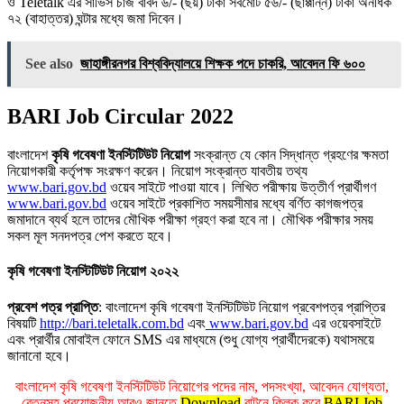
ও Teletalk এর সার্ভিস চার্জ বাবদ ৬/- (ছয়) টাকা সর্বমােট ৫৬/- (ছাপ্পান্ন) টাকা অনধিক
৭২ (বাহাত্তর) ঘন্টার মধ্যে জমা দিবেন।
See also
জাহাঙ্গীরনগর বিশ্ববিদ্যালয়ে শিক্ষক পদে চাকরি, আবেদন ফি ৬০০
BARI Job Circular 2022
বাংলাদেশ
কৃষি গবেষণা ইনস্টিটিউট নিয়ােগ
সংক্রান্ত যে কোন সিদ্ধান্ত গ্রহণের ক্ষমতা
নিয়ােগকারী কর্তৃপক্ষ সংরক্ষণ করেন। নিয়ােগ সংক্রান্ত যাবতীয় তথ্য
www.bari.gov.bd
ওয়েব সাইটে পাওয়া যাবে। লিখিত পরীক্ষায় উত্তীর্ণ প্রার্থীগণ
www.bari.gov.bd
ওয়েব সাইটে প্রকাশিত সময়সীমার মধ্যে বর্ণিত কাগজপত্র
জমাদানে ব্যর্থ হলে তাদের মৌখিক পরীক্ষা গ্রহণ করা হবে না। মৌখিক পরীক্ষার সময়
সকল মূল সনদপত্র পেশ করতে হবে।
কৃষি গবেষণা ইনস্টিটিউট নিয়োগ ২০২২
প্রবেশ পত্র প্রাপ্তি
: বাংলাদেশ কৃষি গবেষণা ইনস্টিটিউট নিয়োগ প্রবেশপত্র প্রাপ্তির
বিষয়টি
http://bari.teletalk.com.bd
এবং
www.bari.gov.bd
এর ওয়েবসাইটে
এবং প্রার্থীর মােবাইল ফোনে SMS এর মাধ্যমে (শুধু যােগ্য প্রার্থীদেরকে) যথাসময়ে
জানানাে হবে।
বাংলাদেশ কৃষি গবেষণা ইনস্টিটিউট নিয়োগের পদের নাম, পদসংখ্যা, আবেদন যোগ্যতা,
বেতনসহ প্রয়োজনীয় আরও জানতে
Download
বাটনে ক্লিক করে
BARI Job