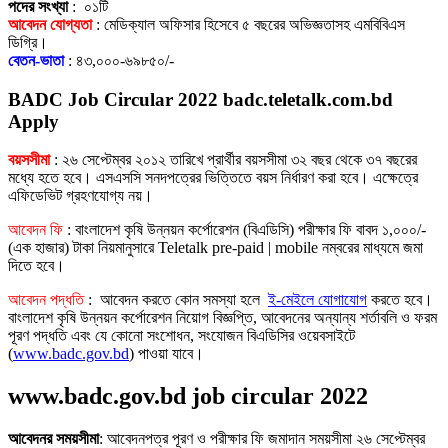
পদের সংখ্যা
: ০১টি
আবেদন যোগ্যতা
: মেডিক্যাল অফিসার হিসেবে ৫ বছরের অভিজ্ঞতাসহ এমবিবিএস
ডিগ্রি।
বেতন-ভাতা
: ৪৩,০০০-৬৯৮৫০/-
BADC Job Circular 2022 badc.teletalk.com.bd
Apply
বয়সসীমা
: ২৬ সেপ্টেম্বর ২০১২ তারিখে প্রার্থীর বয়সসীমা ৩২ বছর থেকে ৩৭ বছরের
মধ্যে হতে হবে। এসএসসি সনদপত্রের ভিত্তিতে বয়স নির্ধারণ করা হবে। এক্ষেত্রে
এফিডেভিট গ্রহণযােগ্য নয়।
আবেদন ফি
: বাংলাদেশ কৃষি উন্নয়ন কর্পোরেশন (বিএডিসি) পরীক্ষার ফি বাবদ ১,০০০/-
(এক হাজার) টাকা নিয়মানুসারে Teletalk pre-paid | mobile নম্বরের মাধ্যমে জমা
দিতে হবে।
আবেদন পদ্ধতি
: আবেদন করতে কোন সমস্যা হলে
ই-মেইলে যােগাযােগ
করতে হবে।
বাংলাদেশ কৃষি উন্নয়ন কর্পোরেশন নিয়ােগ বিজ্ঞপ্তি, আবেদনের অন্যান্য শর্তাবলি ও ফরম
পূরণ পদ্ধতি এবং যে কোনাে সংশােধন, সংযােজন বিএডিসির ওয়েবসাইটে
(
www.badc.gov.bd
) পাওয়া যাবে।
www.badc.gov.bd job circular 2022
আবেদনর সময়সীমা
: আবেদনপত্র পূরণ ও পরীক্ষার ফি জমাদান সময়সীমা ২৬ সেপ্টেম্বর