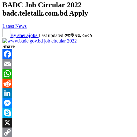
BADC Job Circular 2022
badc.teletalk.com.bd Apply
Latest News
By
sherajobs
Last updated
সেপ্টে ২৩, ২০২২
Share
Facebook
Email
WhatsApp
Reddit
LinkedIn
Messenger
Skype
X