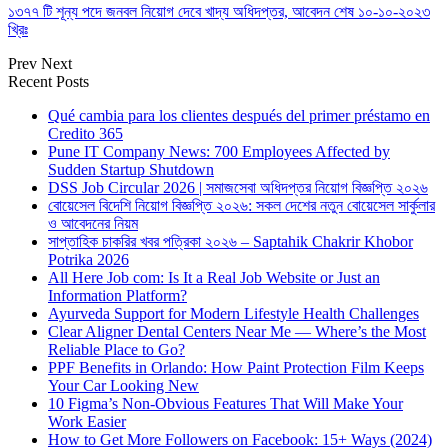
১৩৭৭ টি শূন্য পদে জনবল নিয়োগ দেবে খাদ্য অধিদপ্তর, আবেদন শেষ ১০-১০-২০২৩
খ্রিঃ
Prev
Next
Recent Posts
Qué cambia para los clientes después del primer préstamo en
Credito 365
Pune IT Company News: 700 Employees Affected by
Sudden Startup Shutdown
DSS Job Circular 2026 | সমাজসেবা অধিদপ্তর নিয়োগ বিজ্ঞপ্তি ২০২৬
বোয়েসেল বিদেশি নিয়োগ বিজ্ঞপ্তি ২০২৬: সকল দেশের নতুন বোয়েসেল সার্কুলার
ও আবেদনের নিয়ম
সাপ্তাহিক চাকরির খবর পত্রিকা ২০২৬ – Saptahik Chakrir Khobor
Potrika 2026
All Here Job com: Is It a Real Job Website or Just an
Information Platform?
Ayurveda Support for Modern Lifestyle Health Challenges
Clear Aligner Dental Centers Near Me — Where’s the Most
Reliable Place to Go?
PPF Benefits in Orlando: How Paint Protection Film Keeps
Your Car Looking New
10 Figma’s Non-Obvious Features That Will Make Your
Work Easier
How to Get More Followers on Facebook: 15+ Ways (2024)