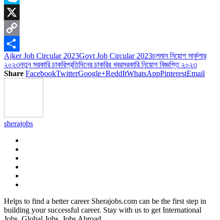
Skype
X
Copy
Ajker Job Circular 2023
Govt Job Circular 2023
চলমান নিয়োগ সার্কুলার
Link
Share
২০২৩
নতুন সরকারি চাকরি
প্রতিদিনের চাকরির খবর
সরকারি নিয়োগ বিজ্ঞপ্তি ২০২৩
Share
Facebook
Twitter
Google+
ReddIt
WhatsApp
Pinterest
Email
sherajobs
Helps to find a better career Sherajobs.com can be the first step in
building your successful career. Stay with us to get International
Jobs, Global Jobs, Jobs Abroad.