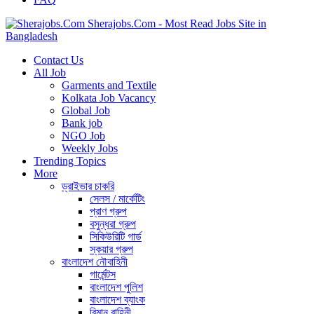
Sherajobs.Com - Most Read Jobs Site in
Bangladesh
Contact Us
All Job
Garments and Textile
Kolkata Job Vacancy
Global Job
Bank job
NGO Job
Weekly Jobs
Trending Topics
More
ড্রাইভার চাকরি
সেলস / মার্কেটিং
প্রাণ গ্রুপ
বসুন্ধরা গ্রুপ
সিকিউরিটি গার্ড
স্কয়ার গ্রুপ
বাংলাদেশ নৌবাহিনী
গার্মেন্টস
বাংলাদেশ পুলিশ
বাংলাদেশ ব্যাংক
বিমান বাহিনী