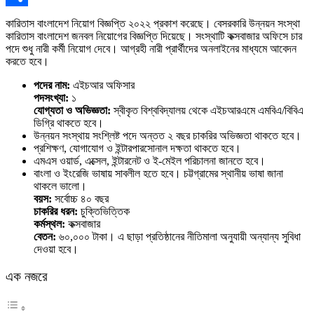
Link
Share
কারিতাস বাংলাদেশ নিয়োগ বিজ্ঞপ্তি ২০২২ প্রকাশ করেছে। বেসরকারি উন্নয়ন সংস্থা
কারিতাস বাংলাদেশ জনবল নিয়োগের বিজ্ঞপ্তি দিয়েছে। সংস্থাটি কক্সবাজার অফিসে চার
পদে শুধু নারী কর্মী নিয়োগ দেবে। আগ্রহী নারী প্রার্থীদের অনলাইনের মাধ্যমে আবেদন
করতে হবে।
পদের নাম:
এইচআর অফিসার
পদসংখ্যা:
১
যোগ্যতা ও অভিজ্ঞতা:
স্বীকৃত বিশ্ববিদ্যালয় থেকে এইচআরএমে এমবিএ/বিবিএ
ডিগ্রি থাকতে হবে।
উন্নয়ন সংস্থায় সংশ্লিষ্ট পদে অন্তত ২ বছর চাকরির অভিজ্ঞতা থাকতে হবে।
প্রশিক্ষণ, যোগাযোগ ও ইন্টারপারসোনাল দক্ষতা থাকতে হবে।
এমএস ওয়ার্ড, এক্সেল, ইন্টারনেট ও ই-মেইল পরিচালনা জানতে হবে।
বাংলা ও ইংরেজি ভাষায় সাবলীল হতে হবে। চট্টগ্রামের স্থানীয় ভাষা জানা
থাকলে ভালো।
বয়স:
সর্বোচ্চ ৪০ বছর
চাকরির ধরন:
চুক্তিভিত্তিক
কর্মস্থল:
কক্সবাজার
বেতন:
৬০,০০০ টাকা। এ ছাড়া প্রতিষ্ঠানের নীতিমালা অনুযায়ী অন্যান্য সুবিধা
দেওয়া হবে।
এক নজরে