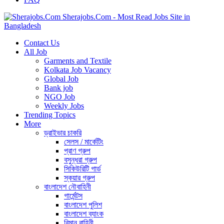
Sherajobs.Com - Most Read Jobs Site in
Bangladesh
Contact Us
All Job
Garments and Textile
Kolkata Job Vacancy
Global Job
Bank job
NGO Job
Weekly Jobs
Trending Topics
More
ড্রাইভার চাকরি
সেলস / মার্কেটিং
প্রাণ গ্রুপ
বসুন্ধরা গ্রুপ
সিকিউরিটি গার্ড
স্কয়ার গ্রুপ
বাংলাদেশ নৌবাহিনী
গার্মেন্টস
বাংলাদেশ পুলিশ
বাংলাদেশ ব্যাংক
বিমান বাহিনী