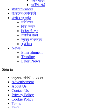
বিমান বাহিনী
নোটিশ বোর্ড
বাংলাদেশ রেলওয়ে
বাংলাদেশ সেনাবাহিনী
চাকরির প্রস্তুতি
ভর্তি তথ্য
শিক্ষা সংবাদ
সিভিল ডিফেন্স
ওয়ালটন গ্রুপ
স্বাস্থ্য অধিদপ্তর
ক্যারিয়ার
News
Entertainment
Trending
Latest News
Sign in
শুক্রবার, আগস্ট ৭, ২০২৬
Advertisement
About Us
Contact Us
Privacy Policy
Cookie Policy
Terms
FAQ