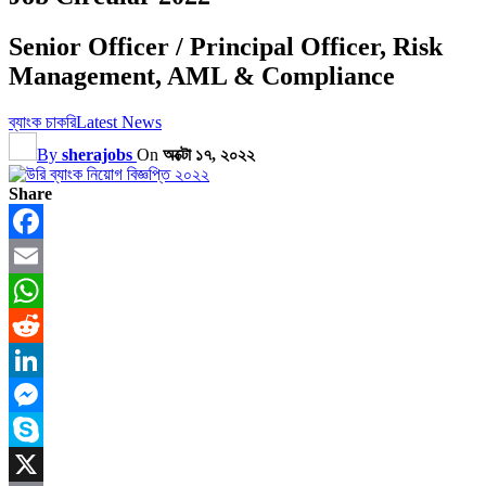
Senior Officer / Principal Officer, Risk
Management, AML & Compliance
ব্যাংক চাকরি
Latest News
By
sherajobs
On
অক্টো ১৭, ২০২২
Share
Facebook
Email
WhatsApp
Reddit
LinkedIn
Messenger
Skype