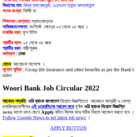
বিভাগের নাম
:
রিস্ক ম্যানেজমেন্ট, এএসএল অ্যান্ড কমপ্লায়েন্স
পদের সংখ্যা
: নির্দিষ্ট না
শিক্ষাগত যোগ্যতা
: স্নাতকোত্তর
অভিজ্ঞতা/দক্ষতা
: সংশ্লিষ্ট ক্ষেত্রে ০৩ থেকে ০৫ বছর ।
চাকরির ধরন
: ফুল টাইম
প্রার্থীর বয়স
: ২৫ থেকে ৩৫ বছর
প্রার্থীর ধরন
: নারী/পুরুষ
কর্মস্থল
:
ঢাকা
বেতন
: আলোচনা সাপেক্ষে ।
সুযোগ সুবিধা
: Group life insurance and other benefits as per the Bank’s
rules
Woori Bank Job Circular 2022
আবেদন পদ্ধতি
:
ওরি ব্যাংক বাংলাদেশ
নিয়োগ বিজ্ঞপ্তিতে আবেদনে আগ্রহী ও যোগ্য
চাকরিপ্রত্যাশীদের
এই ওয়েবলিংকে প্রবেশ করে
পূর্ণাঙ্গ
ওরি ব্যাংক
নিয়োগ বিজ্ঞপ্তি
২০২২
ভালো ভাবে জেনে
Apply
বাটনে ক্লিক করে সঠিক নিয়মে আবেদন করতে হবে ।
Follow Google News to get latest job news
।
APPLY BUTTON