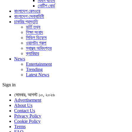
বিমান বাহিনী
নোটিশ বোর্ড
বাংলাদেশ রেলওয়ে
বাংলাদেশ সেনাবাহিনী
চাকরির প্রস্তুতি
ভর্তি তথ্য
শিক্ষা সংবাদ
সিভিল ডিফেন্স
ওয়ালটন গ্রুপ
স্বাস্থ্য অধিদপ্তর
ক্যারিয়ার
News
Entertainment
Trending
Latest News
Sign in
সোমবার, আগস্ট ১০, ২০২৬
Advertisement
About Us
Contact Us
Privacy Policy
Cookie Policy
Terms
FAQ