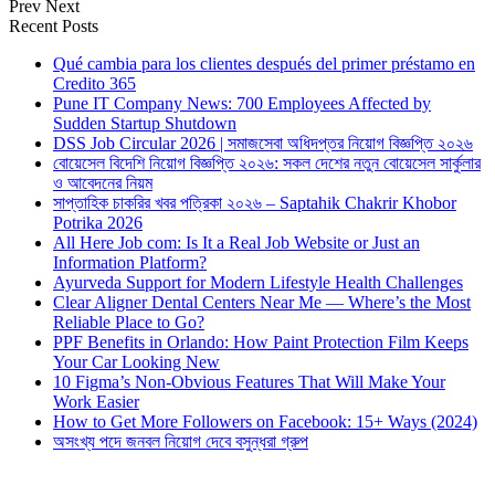
Prev
Next
Recent Posts
Qué cambia para los clientes después del primer préstamo en
Credito 365
Pune IT Company News: 700 Employees Affected by
Sudden Startup Shutdown
DSS Job Circular 2026 | সমাজসেবা অধিদপ্তর নিয়োগ বিজ্ঞপ্তি ২০২৬
বোয়েসেল বিদেশি নিয়োগ বিজ্ঞপ্তি ২০২৬: সকল দেশের নতুন বোয়েসেল সার্কুলার
ও আবেদনের নিয়ম
সাপ্তাহিক চাকরির খবর পত্রিকা ২০২৬ – Saptahik Chakrir Khobor
Potrika 2026
All Here Job com: Is It a Real Job Website or Just an
Information Platform?
Ayurveda Support for Modern Lifestyle Health Challenges
Clear Aligner Dental Centers Near Me — Where’s the Most
Reliable Place to Go?
PPF Benefits in Orlando: How Paint Protection Film Keeps
Your Car Looking New
10 Figma’s Non-Obvious Features That Will Make Your
Work Easier
How to Get More Followers on Facebook: 15+ Ways (2024)
অসংখ্য পদে জনবল নিয়োগ দেবে বসুন্ধরা গ্রুপ