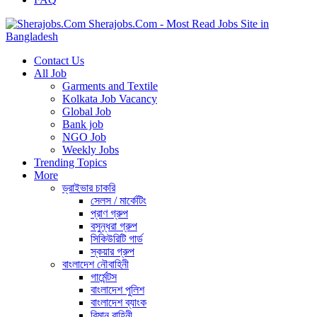
Sherajobs.Com - Most Read Jobs Site in
Bangladesh
Contact Us
All Job
Garments and Textile
Kolkata Job Vacancy
Global Job
Bank job
NGO Job
Weekly Jobs
Trending Topics
More
ড্রাইভার চাকরি
সেলস / মার্কেটিং
প্রাণ গ্রুপ
বসুন্ধরা গ্রুপ
সিকিউরিটি গার্ড
স্কয়ার গ্রুপ
বাংলাদেশ নৌবাহিনী
গার্মেন্টস
বাংলাদেশ পুলিশ
বাংলাদেশ ব্যাংক
বিমান বাহিনী