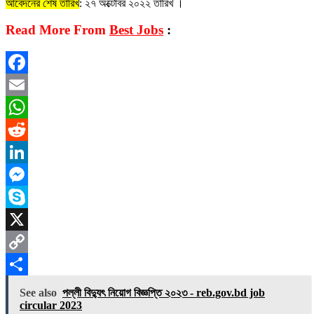
আবেদনের শেষ তারিখ
: ২৭ অক্টোবর ২০২২ তারিখ ।
Read More From
Best Jobs
:
Facebook
Email
WhatsApp
Reddit
LinkedIn
Messenger
Skype
X
Copy
Link
Share
See also
পল্লী বিদ্যুৎ নিয়োগ বিজ্ঞপ্তি ২০২৩ - reb.gov.bd job
circular 2023