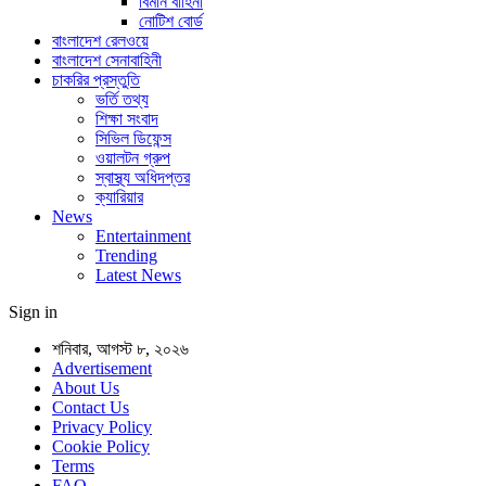
বিমান বাহিনী
নোটিশ বোর্ড
বাংলাদেশ রেলওয়ে
বাংলাদেশ সেনাবাহিনী
চাকরির প্রস্তুতি
ভর্তি তথ্য
শিক্ষা সংবাদ
সিভিল ডিফেন্স
ওয়ালটন গ্রুপ
স্বাস্থ্য অধিদপ্তর
ক্যারিয়ার
News
Entertainment
Trending
Latest News
Sign in
শনিবার, আগস্ট ৮, ২০২৬
Advertisement
About Us
Contact Us
Privacy Policy
Cookie Policy
Terms
FAQ