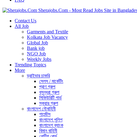
Sherajobs.Com - Most Read Jobs Site in Banglade
Contact Us
All Job
Garments and Textile
Kolkata Job Vacancy
Global Job
Bank job
NGO Job
Weekly Jobs
Trending Topics
More
ড্রাইভার চাকরি
সেলস / মার্কেটিং
প্রাণ গ্রুপ
বসুন্ধরা গ্রুপ
সিকিউরিটি গার্ড
স্কয়ার গ্রুপ
বাংলাদেশ নৌবাহিনী
গার্মেন্টস
বাংলাদেশ পুলিশ
বাংলাদেশ ব্যাংক
বিমান বাহিনী
নোটিশ বোর্ড