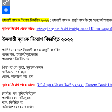
X
Copy
Link
Share
ইসলামী ব্যাংক নিয়োগ বিজ্ঞপ্তি ২০২২
: ইসলামী ব্যাংক এজেন্ট ব্যাংকিংয়ে ‘ইনচার্জ/ম্
ব্যাংক নিয়োগ থেকে আরও
:
কর্মসংস্থান ব্যাংক নিয়োগ বিজ্ঞপ্তি ২০২২ | Karmasan
ইসলামী ব্যাংক নিয়োগ বিজ্ঞপ্তি ২০২২
প্রতিষ্ঠানের নাম: ইসলামী ব্যাংক এজেন্ট ব্যাংকিং
পদের নাম: ইনচার্জ/ম্যানেজার
পদসংখ্যা: নির্ধারিত নয়
শিক্ষাগত যোগ্যতা: স্নাতক/সম্মান
অভিজ্ঞতা: ০৫ বছর
বেতন: আলোচনা সাপেক্ষে
ব্যাংক নিয়োগ থেকে আরও
:
ইস্টার্ন ব্যাংক নিয়োগ বিজ্ঞপ্তি ২০২২ | Eastern Bank
চাকরির ধরন: চুক্তিভিত্তিক
প্রার্থীর ধরন: নারী-পুরুষ
বয়স: নির্ধারিত নয়
কর্মস্থল: যে কোনো স্থান