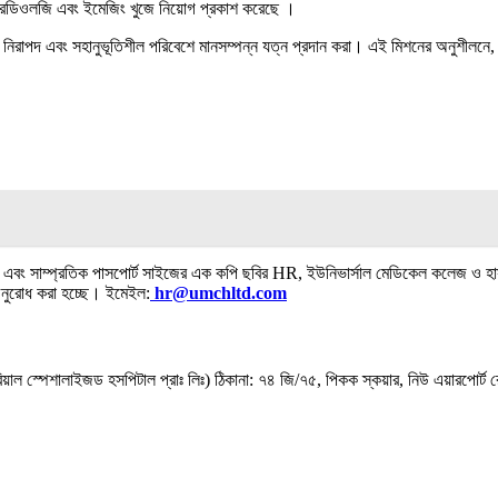
ট, রেডিওলজি এবং ইমেজিং খুজে নিয়োগ প্রকাশ করেছে ।
িরাপদ এবং সহানুভূতিশীল পরিবেশে মানসম্পন্ন যত্ন প্রদান করা। এই মিশনের অনুশীলনে, ই
ন্ত এবং সাম্প্রতিক পাসপোর্ট সাইজের এক কপি ছবির HR, ইউনিভার্সাল মেডিকেল কলেজ ও হ
 অনুরোধ করা হচ্ছে। ইমেইল:
hr@umchltd.com
িয়াল স্পেশালাইজড হসপিটাল প্রাঃ লিঃ) ঠিকানা: ৭৪ জি/৭৫, পিকক স্কয়ার, নিউ এয়ারপোর্ট 