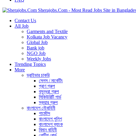
Sherajobs.Com - Most Read Jobs Site in Banglade
Contact Us
All Job
Garments and Textile
Kolkata Job Vacancy
Global Job
Bank job
NGO Job
Weekly Jobs
Trending Topics
More
ড্রাইভার চাকরি
সেলস / মার্কেটিং
প্রাণ গ্রুপ
বসুন্ধরা গ্রুপ
সিকিউরিটি গার্ড
স্কয়ার গ্রুপ
বাংলাদেশ নৌবাহিনী
গার্মেন্টস
বাংলাদেশ পুলিশ
বাংলাদেশ ব্যাংক
বিমান বাহিনী
নোটিশ বোর্ড