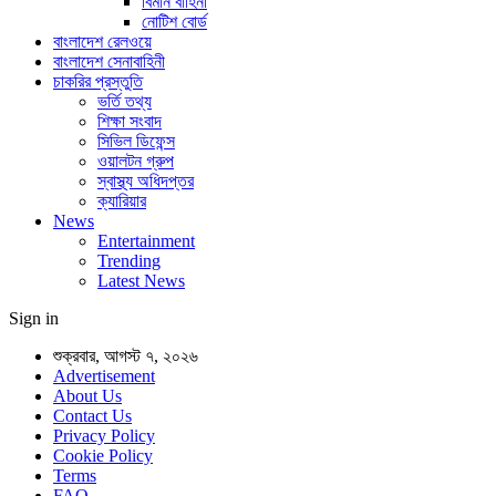
বিমান বাহিনী
নোটিশ বোর্ড
বাংলাদেশ রেলওয়ে
বাংলাদেশ সেনাবাহিনী
চাকরির প্রস্তুতি
ভর্তি তথ্য
শিক্ষা সংবাদ
সিভিল ডিফেন্স
ওয়ালটন গ্রুপ
স্বাস্থ্য অধিদপ্তর
ক্যারিয়ার
News
Entertainment
Trending
Latest News
Sign in
শুক্রবার, আগস্ট ৭, ২০২৬
Advertisement
About Us
Contact Us
Privacy Policy
Cookie Policy
Terms
FAQ