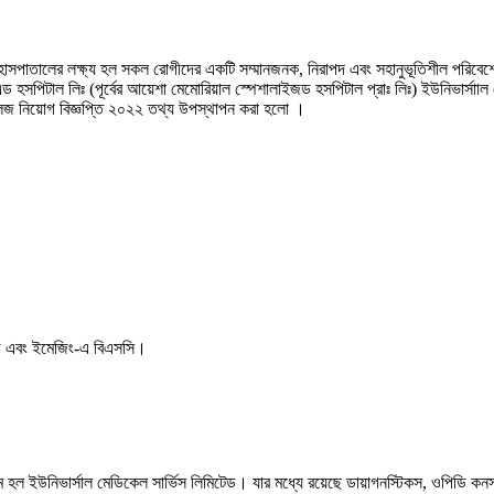
াসপাতালের লক্ষ্য হল সকল রোগীদের একটি সম্মানজনক, নিরাপদ এবং সহানুভূতিশীল পরিবেশ
 এন্ড হসপিটাল লিঃ (পূর্বের আয়েশা মেমোরিয়াল স্পেশালাইজড হসপিটাল প্রাঃ লিঃ) ইউনিভার
লেজ নিয়োগ বিজ্ঞপ্তি ২০২২ তথ্য উপস্থাপন করা হলো ।
ি এবং ইমেজিং-এ বিএসসি।
 নাম হল ইউনিভার্সাল মেডিকেল সার্ভিস লিমিটেড। যার মধ্যে রয়েছে ডায়াগনস্টিকস, ওপিডি কনস