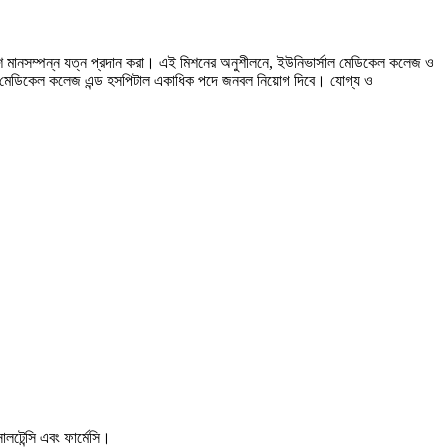
ে মানসম্পন্ন যত্ন প্রদান করা। এই মিশনের অনুশীলনে, ইউনিভার্সাল মেডিকেল কলেজ ও
্সাাল মেডিকেল কলেজ এন্ড হসপিটাল একাধিক পদে জনবল নিয়োগ দিবে। যোগ্য ও
ালটেন্সি এবং ফার্মেসি।