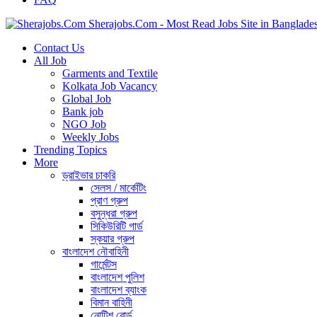
Sherajobs.Com - Most Read Jobs Site in Banglade
Contact Us
All Job
Garments and Textile
Kolkata Job Vacancy
Global Job
Bank job
NGO Job
Weekly Jobs
Trending Topics
More
ড্রাইভার চাকরি
সেলস / মার্কেটিং
প্রাণ গ্রুপ
বসুন্ধরা গ্রুপ
সিকিউরিটি গার্ড
স্কয়ার গ্রুপ
বাংলাদেশ নৌবাহিনী
গার্মেন্টস
বাংলাদেশ পুলিশ
বাংলাদেশ ব্যাংক
বিমান বাহিনী
নোটিশ বোর্ড