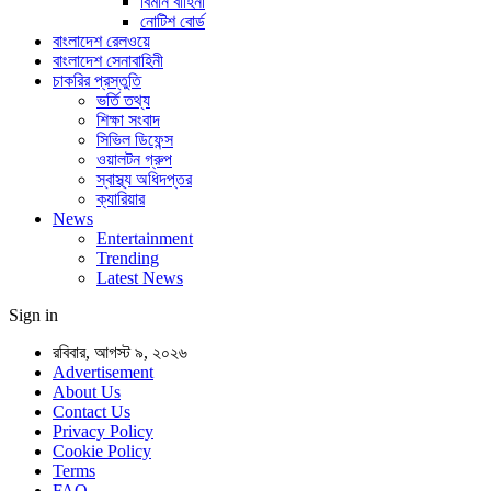
বিমান বাহিনী
নোটিশ বোর্ড
বাংলাদেশ রেলওয়ে
বাংলাদেশ সেনাবাহিনী
চাকরির প্রস্তুতি
ভর্তি তথ্য
শিক্ষা সংবাদ
সিভিল ডিফেন্স
ওয়ালটন গ্রুপ
স্বাস্থ্য অধিদপ্তর
ক্যারিয়ার
News
Entertainment
Trending
Latest News
Sign in
রবিবার, আগস্ট ৯, ২০২৬
Advertisement
About Us
Contact Us
Privacy Policy
Cookie Policy
Terms
FAQ