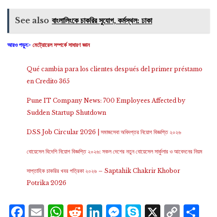
See also
বাংলালিংকে চাকরির সুযোগ, কর্মস্থল: ঢাকা
আরও পড়ুন>
মেট্রোরেল সম্পর্কে সাধারণ জ্ঞান
Qué cambia para los clientes después del primer préstamo
en Credito 365
Pune IT Company News: 700 Employees Affected by
Sudden Startup Shutdown
DSS Job Circular 2026 | সমাজসেবা অধিদপ্তর নিয়োগ বিজ্ঞপ্তি ২০২৬
বোয়েসেল বিদেশি নিয়োগ বিজ্ঞপ্তি ২০২৬: সকল দেশের নতুন বোয়েসেল সার্কুলার ও আবেদনের নিয়ম
সাপ্তাহিক চাকরির খবর পত্রিকা ২০২৬ – Saptahik Chakrir Khobor
Potrika 2026
Facebook
Email
WhatsApp
Reddit
LinkedIn
Messenger
Skype
X
Cop
S