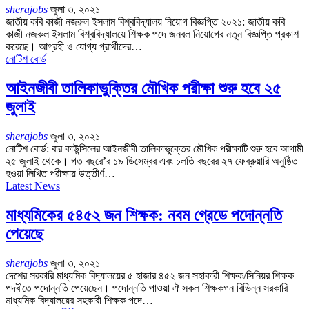
sherajobs
জুলা ৩, ২০২১
জাতীয় কবি কাজী নজরুল ইসলাম বিশ্ববিদ্যালয় নিয়োগ বিজ্ঞপ্তি ২০২১: জাতীয় কবি
কাজী নজরুল ইসলাম বিশ্ববিদ্যালয়ে শিক্ষক পদে জনবল নিয়োগের নতুন বিজ্ঞপ্তি প্রকাশ
করেছে। আগ্রহী ও যোগ্য প্রার্থীদের…
নোটিশ বোর্ড
আইনজীবী তালিকাভুক্তির মৌখিক পরীক্ষা শুরু হবে ২৫
জুলাই
sherajobs
জুলা ৩, ২০২১
নোটিশ বোর্ড: বার কাউন্সিলের আইনজীবী তালিকাভুক্তের মৌখিক পরীক্ষাটি শুরু হবে আগামী
২৫ জুলাই থেকে। গত বছরে’র ১৯ ডিসেম্বর এবং চলতি বছরের ২৭ ফেব্রুয়ারি অনুষ্ঠিত
হওয়া লিখিত পরীক্ষায় উত্তীর্ণ…
Latest News
মাধ্যমিকের ৫৪৫২ জন শিক্ষক: নবম গ্রেডে পদোন্নতি
পেয়েছে
sherajobs
জুলা ৩, ২০২১
দেশের সরকারি মাধ্যমিক বিদ্যালয়ের ৫ হাজার ৪৫২ জন সহাকারী শিক্ষক/সিনিয়র শিক্ষক
পদবীতে পদোন্নতি পেয়েছেন। পদোন্নতি পাওয়া ঐ সকল শিক্ষকগন বিভিন্ন সরকারি
মাধ্যমিক বিদ্যালয়ের সহকারী শিক্ষক পদে…