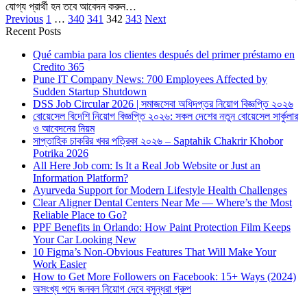
যোগ্য প্রার্থী হন তবে আবেদন করুন…
Previous
1
…
340
341
342
343
Next
Recent Posts
Qué cambia para los clientes después del primer préstamo en
Credito 365
Pune IT Company News: 700 Employees Affected by
Sudden Startup Shutdown
DSS Job Circular 2026 | সমাজসেবা অধিদপ্তর নিয়োগ বিজ্ঞপ্তি ২০২৬
বোয়েসেল বিদেশি নিয়োগ বিজ্ঞপ্তি ২০২৬: সকল দেশের নতুন বোয়েসেল সার্কুলার
ও আবেদনের নিয়ম
সাপ্তাহিক চাকরির খবর পত্রিকা ২০২৬ – Saptahik Chakrir Khobor
Potrika 2026
All Here Job com: Is It a Real Job Website or Just an
Information Platform?
Ayurveda Support for Modern Lifestyle Health Challenges
Clear Aligner Dental Centers Near Me — Where’s the Most
Reliable Place to Go?
PPF Benefits in Orlando: How Paint Protection Film Keeps
Your Car Looking New
10 Figma’s Non-Obvious Features That Will Make Your
Work Easier
How to Get More Followers on Facebook: 15+ Ways (2024)
অসংখ্য পদে জনবল নিয়োগ দেবে বসুন্ধরা গ্রুপ