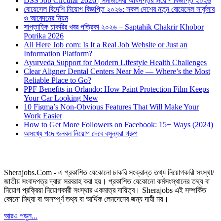
DSS Job Circular 2026 | সমাজসেবা অধিদপ্তর নিয়োগ বিজ্ঞপ্তি ২০২৬
বোয়েসেল বিদেশি নিয়োগ বিজ্ঞপ্তি ২০২৬: সকল দেশের নতুন বোয়েসেল সার্কুলার
ও আবেদনের নিয়ম
সাপ্তাহিক চাকরির খবর পত্রিকা ২০২৬ – Saptahik Chakrir Khobor
Potrika 2026
All Here Job com: Is It a Real Job Website or Just an
Information Platform?
Ayurveda Support for Modern Lifestyle Health Challenges
Clear Aligner Dental Centers Near Me — Where’s the Most
Reliable Place to Go?
PPF Benefits in Orlando: How Paint Protection Film Keeps
Your Car Looking New
10 Figma’s Non-Obvious Features That Will Make Your
Work Easier
How to Get More Followers on Facebook: 15+ Ways (2024)
অসংখ্য পদে জনবল নিয়োগ দেবে বসুন্ধরা গ্রুপ
Sherajobs.Com - এ প্রকাশিত যেকোনো চাকরি সংক্রান্ত তথ্য নিয়োগকারী সংস্থা/
জাতীয় সংবাদপত্র দ্বারা সরবরাহ করা হয়। প্রকাশিত যেকোনো কর্মসংস্থানের তথ্য বা
নিয়োগ প্রক্রিয়া নিয়োগকারী সংস্থার একমাত্র দায়িত্ব। Sherajobs এই সম্পর্কিত
কোনো মিথ্যা বা অসম্পূর্ণ তথ্য বা আর্থিক লেনদেনের জন্য দায়ী নয়।
আরও পড়ুন...