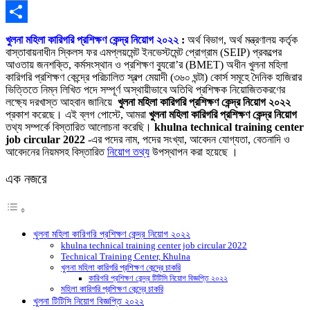
Copy
Link
Share
খুলনা মহিলা কারিগরি প্রশিক্ষণ কেন্দ্র নিয়োগ ২০২২
:
অর্থ বিভাগ, অর্থ মন্ত্রণালয় কর্তৃক
বাস্তাবায়নাধীন স্কিলস ফর এমপ্লয়মেন্ট ইনভেস্টমেন্ট প্রােগ্রাম (SEIP) প্রকল্পের
আওতায় জনশক্তি, কর্মসংস্থান ও প্রশিক্ষণ ব্যুরাে’র (BMET) অধীন খুলনা মহিলা
কারিগরি প্রশিক্ষণ কেন্দ্রে পরিচালিত স্বল্প মেয়াদী (৩৬০ ঘন্টা) কোর্স সমূহে দৈনিক হাজিরার
ভিত্তিতে নিম্ন লিখিত পদে সম্পূর্ণ অস্থায়ীভাবে অতিথি প্রশিক্ষক নিয়ােজিতকরণের
লক্ষ্যে দরখাস্ত আহবান জানিয়ে
খুলনা মহিলা কারিগরি প্রশিক্ষণ কেন্দ্র নিয়োগ ২০২২
প্রকাশ করেছে। এই ব্লগ পোস্টে, আমরা
খুলনা মহিলা কারিগরি প্রশিক্ষণ কেন্দ্র নিয়োগ
তথ্য সম্পর্কে বিস্তারিত আলোচনা করেছি।
khulna technical training center
job circular 2022
-এর পদের নাম, পদের সংখ্যা, আবেদন যোগ্যতা, বেতনাদি ও
আবেদনের নিয়মসহ বিস্তারিত
নিয়োগ তথ্য
উপস্থাপন করা হয়েছে ।
এক নজরে
খুলনা মহিলা কারিগরি প্রশিক্ষণ কেন্দ্র নিয়োগ ২০২২
khulna technical training center job circular 2022
Technical Training Center, Khulna
খুলনা মহিলা কারিগরি প্রশিক্ষণ কেন্দ্রে চাকরি
কারিগরি প্রশিক্ষণ কেন্দ্র টিটিসি নিয়োগ বিজ্ঞপ্তি ২০২২
মহিলা কারিগরি প্রশিক্ষণ কেন্দ্রে চাকরি
খুলনা টিটিসি নিয়োগ বিজ্ঞপ্তি ২০২২