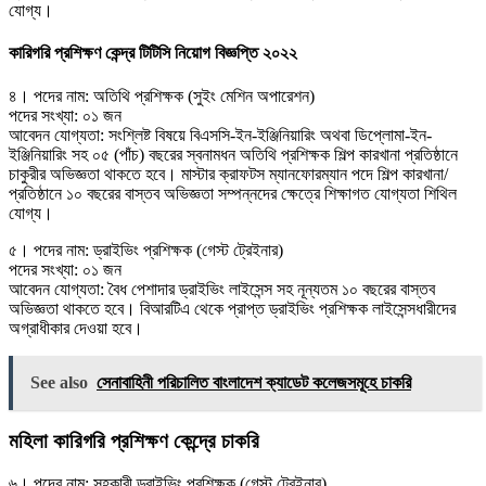
যােগ্য।
কারিগরি প্রশিক্ষণ কেন্দ্র টিটিসি নিয়োগ বিজ্ঞপ্তি ২০২২
৪। পদের নাম: অতিথি প্রশিক্ষক (সুইং মেশিন অপারেশন)
পদের সংখ্যা: ০১ জন
আবেদন যোগ্যতা: সংশ্লিষ্ট বিষয়ে বিএসসি-ইন-ইঞ্জিনিয়ারিং অথবা ডিপ্লোমা-ইন-
ইঞ্জিনিয়ারিং সহ ০৫ (পাঁচ) বছরের স্বনামধন অতিথি প্রশিক্ষক শিল্প কারখানা প্রতিষ্ঠানে
চাকুরীর অভিজ্ঞতা থাকতে হবে। মাস্টার ক্রাফটস ম্যানফোরম্যান পদে শিল্প কারখানা/
প্রতিষ্ঠানে ১০ বছরের বাস্তব অভিজ্ঞতা সম্পন্নদের ক্ষেত্রে শিক্ষাগত যােগ্যতা শিথিল
যােগ্য।
৫। পদের নাম: ড্রাইভিং প্রশিক্ষক (গেস্ট ট্রেইনার)
পদের সংখ্যা: ০১ জন
আবেদন যোগ্যতা: বৈধ পেশাদার ড্রাইভিং লাইসেন্স সহ নূন্যতম ১০ বছরের বাস্তব
অভিজ্ঞতা থাকতে হবে। বিআরটিএ থেকে প্রাপ্ত ড্রাইভিং প্রশিক্ষক লাইসেন্সধারীদের
অগ্রাধীকার দেওয়া হবে।
See also
সেনাবাহিনী পরিচালিত বাংলাদেশ ক্যাডেট কলেজসমূহে চাকরি
মহিলা কারিগরি প্রশিক্ষণ কেন্দ্রে চাকরি
৬। পদের নাম: সহকারী ড্রাইভিং প্রশিক্ষক (গেস্ট ট্রেইনার)