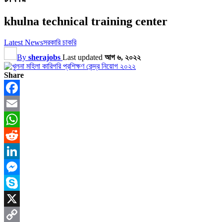
khulna technical training center
Latest News
সরকারি চাকরি
By
sherajobs
Last updated
আগ ৬, ২০২২
Share
Facebook
Email
WhatsApp
Reddit
LinkedIn
Messenger
Skype
X