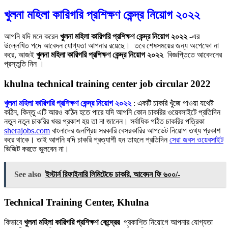
খুলনা মহিলা কারিগরি প্রশিক্ষণ কেন্দ্র নিয়োগ ২০২২
আপনি যদি মনে করেন
খুলনা মহিলা কারিগরি প্রশিক্ষণ কেন্দ্র নিয়োগ ২০২২
-এর
উল্লেখিত পদে আবেদন যোগ্যতা আপনার রয়েছে। তবে শেষসময়ের জন্য অপেক্ষো না
করে, আজই
খুলনা মহিলা কারিগরি প্রশিক্ষণ কেন্দ্র নিয়োগ ২০২২
বিজ্ঞপ্তিতে আবেদনের
প্রস্তুতি নিন ।
khulna technical training center job circular 2022
খুলনা মহিলা কারিগরি প্রশিক্ষণ কেন্দ্র নিয়োগ ২০২২
: একটি চাকরি খুঁজে পাওয়া যথেষ্ট
কঠিন, কিন্তু এটি আরও কঠিন হতে পারে যদি আপনি কোন চাকরির ওয়েবসাইটে প্রতিদিন
নতুন নতুন চাকরির খবর প্রকাশ হয় তা না জানেন। সর্বাধিক পঠিত চাকরির পত্রিকা
sherajobs.com
বাংলাদের জনপ্রিয় সরকারি বেসরকারির আপডেট নিয়োগ তথ্য প্রকাশ
করে থাকে। তাই আপনি যদি চাকরি প্রত্যাশী হন তাহলে প্রতিদিন
সেরা জবস ওয়েবসাইট
ভিজিট করতে ভুলবেন না।
See also
ইস্টার্ন রিফাইনারি লিমিটেডে চাকরি, আবেদন ফি ৬০০/-
Technical Training Center, Khulna
কিভাবে
খুলনা মহিলা কারিগরি প্রশিক্ষণ কেন্দ্রের
প্রকাশিত নিয়োগে
আপনার যোগ্যতা