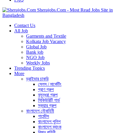
Sherajobs.Com - Most Read Jobs Site in
Bangladesh
Contact Us
All Job
Garments and Textile
Kolkata Job Vacancy
Global Job
Bank job
NGO Job
Weekly Jobs
Trending Topics
More
ড্রাইভার চাকরি
সেলস / মার্কেটিং
প্রাণ গ্রুপ
বসুন্ধরা গ্রুপ
সিকিউরিটি গার্ড
স্কয়ার গ্রুপ
বাংলাদেশ নৌবাহিনী
গার্মেন্টস
বাংলাদেশ পুলিশ
বাংলাদেশ ব্যাংক
বিমান বাহিনী