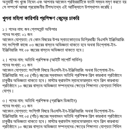
অনুযায়ী পদ খুজে নিবেন এবং আপনার আবেদন প্রক্রিয়াটিকে যতটা সম্ভব মসৃণ করতে হয়
সে সম্পর্কে আমরা প্রয়োজনীয় টিপস/তথ্য এই আটিক্যালে উপস্থাপন করেছি।
খুলনা মহিলা কারিগরি প্রশিক্ষণ কেন্দ্রে চাকরি
১। পদের নাম: জব প্লেসমেন্ট অফিসার
পদের সংখ্যা: ০১ জন
আবেদন যোগ্যতা: যে কোন বিষয়ের উপর স্নাতকোত্তর ডিগ্রিধারী/ বিএসসি ইঞ্জিনিয়ারিং
সহ সংশ্লিষ্ট কাজে ০৩ বছরের বাস্তব অভিজ্ঞতা থাকতে হবে অথবা ডিপ্লোমা-ইন-
ইঞ্জিনিয়ারিং সহ ০৮ বছরের বাস্তব অভিজ্ঞতা থাকতে হবে।
২। পদের নাম: অতিথি প্রশিক্ষক (আইটি সাপাের্ট সার্ভিস)
পদের সংখ্যা: ০১ জন
আবেদন যোগ্যতা: সংশ্লিষ্ট বিষয়ে বিএসসি-ইন-ইঞ্জিনিয়ারিং অথবা ডিপ্লোমা-ইন-
ইঞ্জিনিয়ারিং সহ ০৫ (পাঁচ) বছরের স্বনামধন অতিথি প্রশিক্ষক শিল্প কারখানা প্রতিষ্ঠানে
চাকুরীর অভিজ্ঞতা থাকতে হবে। মাস্টার ক্রাফটস ম্যানফোরম্যান পদে শিল্প কারখানা/
প্রতিষ্ঠানে ১০ বছরের বাস্তব অভিজ্ঞতা সম্পন্নদের ক্ষেত্রে শিক্ষাগত যােগ্যতা শিথিল
যােগ্য।
৩। পদের নাম: অতিথি প্রশিক্ষক (গ্রাফিক্স ডিজাইন)
পদের সংখ্যা: ০১ জন
আবেদন যোগ্যতা: সংশ্লিষ্ট বিষয়ে বিএসসি-ইন-ইঞ্জিনিয়ারিং অথবা ডিপ্লোমা-ইন-
ইঞ্জিনিয়ারিং সহ ০৫ (পাঁচ) বছরের স্বনামধন অতিথি প্রশিক্ষক শিল্প কারখানা প্রতিষ্ঠানে
চাকুরীর অভিজ্ঞতা থাকতে হবে। মাস্টার ক্রাফটস ম্যানফোরম্যান পদে শিল্প কারখানা/
প্রতিষ্ঠানে ১০ বছরের বাস্তব অভিজ্ঞতা সম্পন্নদের ক্ষেত্রে শিক্ষাগত যােগ্যতা শিথিল