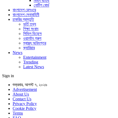
বিমান বাহিনী
নোটিশ বোর্ড
বাংলাদেশ রেলওয়ে
বাংলাদেশ সেনাবাহিনী
চাকরির প্রস্তুতি
ভর্তি তথ্য
শিক্ষা সংবাদ
সিভিল ডিফেন্স
ওয়ালটন গ্রুপ
স্বাস্থ্য অধিদপ্তর
ক্যারিয়ার
News
Entertainment
Trending
Latest News
Sign in
শুক্রবার, আগস্ট ৭, ২০২৬
Advertisement
About Us
Contact Us
Privacy Policy
Cookie Policy
Terms
FAQ