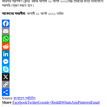
কারিগরি প্রশিক্ষণ কেন্দ্র বরাবর আগামী ২১ আগষ্ট ২০২২খ্রিঃ তারিখের মধ্যে ডাকযােগে/
সরাসরি প্রেরণ করতে হবে।
আবেদনের সময়সীমা
: আগামী ২১ আগষ্ট ২০২২ তারিখ
Facebook
Email
WhatsApp
Reddit
LinkedIn
Messenger
Skype
X
Copy
Source
বাংলাদেশ প্রতিদিন
Link
Share
Share
Facebook
Twitter
Google+
ReddIt
WhatsApp
Pinterest
Email