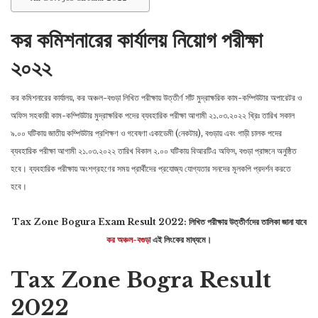
কর কমিশনারের কার্যালয় নিয়োগ পরীক্ষা
২০২২
কর কমিশনারের কার্যালয়, কর অঞ্চল-বগুড়া লিখিত পরীক্ষায় উত্তীর্ণ সাঁট মুদ্রাক্ষরিক কাম-কম্পিউটার অপারেটর ও
অফিস সহকারী কাম-কম্পিউটার মুদ্রাক্ষরিক পদের ব্যবহারিক পরীক্ষা আগামী ২১.০৩.২০২২ খ্রিঃ তারিখ সকাল
৯.০০ ঘটিকায় জাতীয় কম্পিউটার প্রশিক্ষণ ও গবেষণা একাডেমী (নেকটার), বগুড়ায় এবং গাড়ী চালক পদের
ব্যবহারিক পরীক্ষা আগামী ২১.০৩.২০২২ তারিখ বিকাল ২.০০ ঘটিকায় বিআরটিএ অফিস, বগুড়া প্রাঙ্গনে অনুষ্ঠিত
হবে। ব্যবহারিক পরীক্ষায় অংশগ্রহণের সময় প্রার্থীদের প্রযােজ্য যোগ্যতার সনদের মূলকপি প্রদর্শন করতে
হবে।
Tax Zone Bogura Exam Result 2022: লিখিত পরীক্ষায় উত্তীর্ণদের তালিকা জানা যাবে
কর অঞ্চল-বগুড়া
এই লিংকের মাধ্যমে।
Tax Zone Bogra Result
2022