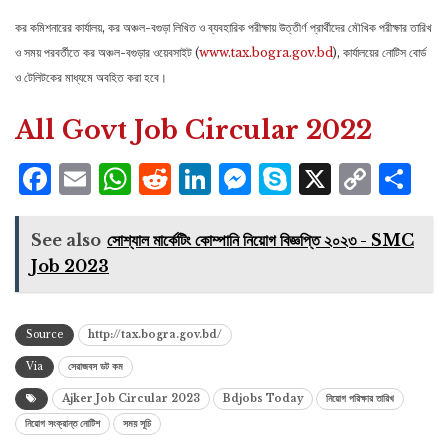
কর কমিশনারের কার্যালয়, কর অঞ্চল-বগুড়া লিখিত ও ব্যবহারিক পরীক্ষায় উত্তীর্ণ প্রার্থীদের মৌখিক পরীক্ষার তারিখ
ও সময় পরবর্তীতে কর অঞ্চল-বগুড়ার ওয়েবসাইট (
www.tax.bogra.gov.bd
), কার্যালয়ের নােটিস বাের্ড
ও টেলিটকের মাধ্যমে অবহিত করা হবে।
All Govt Job Circular 2022
Facebook
Email
WhatsApp
Reddit
LinkedIn
Messenger
Skype
X
Cop
S
Lin
See also
সোশ্যাল মার্কেটিং কোম্পানি নিয়োগ বিজ্ঞপ্তি ২০২৩ - SMC
Job 2023
Source
http://tax.bogra.gov.bd/
Via
সেরাজবস ডট কম
Ajker Job Circular 2023
Bdjobs Today
নিয়োগ পরিক্ষার তারিখ
নিয়োগ সংক্রান্ত নোটিশ
সময় সূচি