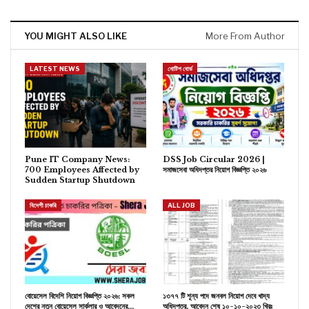
YOU MIGHT ALSO LIKE
More From Author
LATEST NEWS
নোটিশ বোর্ড
Pune IT Company News:
DSS Job Circular 2026 |
700 Employees Affected by
সমাজসেবা অধিদপ্তর নিয়োগ বিজ্ঞপ্তি ২০২৬
Sudden Startup Shutdown
বিদেশী চাকরি
ALL JOB
বোয়েসেল বিদেশি নিয়োগ বিজ্ঞপ্তি ২০২৬: সকল
১৩৭৭ টি শূন্য পদে জনবল নিয়োগ দেবে খাদ্য
দেশের নতুন বোয়েসেল সার্কুলার ও আবেদনের…
অধিদপ্তর, আবেদন শেষ ১০-১০-২০২৩ খ্রিঃ