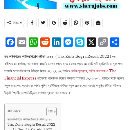
Share
Facebook
Email
WhatsApp
Reddit
LinkedIn
Messenger
Skype
X
Cop
S
Lin
কর কমিশনারের কার্যালয় নিয়োগ পরীক্ষা ২০২২
: ( Tax Zone Bogra Result 2022 ) কর
কমিশনারের কার্যালয়, কর অঞ্চল-বগুড়া’র ১৪তম গ্রেড হতে ২০তম গ্রেড এর মােট ৭টি ক্যাটাগরিতে শূন্য পদে
সরাসরি জনবল নিয়ােগের নিমিত্ত বিগত ১৪,০১,২০২২ তারিখে
দৈনিক যুগান্তর
,
দৈনিক করতােয়া
ও
The
Financial Express
পত্রিকায় প্রকাশিত নিয়ােগ বিজ্ঞপ্তি অনুসারে ১৮,০৩,২০২২ তারিখে বিয়াম মডেল
স্কুল ও কলেজ, বগুড়া এবং আর্মড পুলিশ ব্যাটালিয়ন পাবলিক স্কুল এন্ড কলেজ, বগুড়ায় অনুষ্ঠিত লিখিত পরীক্ষায়
উত্তীর্ণ প্রার্থীদের পদভিত্তিক ফলাফল প্রকাশ করা হয়েছে ।
এক নজরে
কর কমিশনারের কার্যালয় নিয়োগ পরীক্ষা ২০২২
Tax Zone Bogra Result 2022
All Govt Job Circular 2022